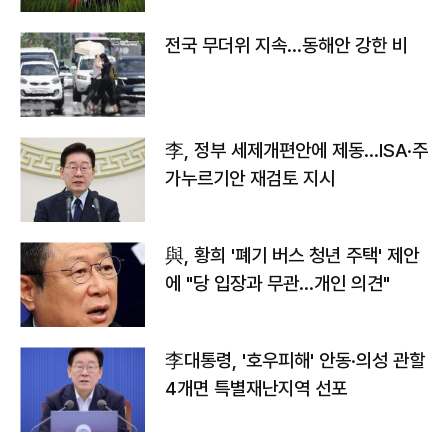
전국 무더위 지속…동해안 강한 비
李, 정부 세제개편안에 제동…ISA·주
가누르기안 재검토 지시
與, 황희 '폐기 버스 청년 주택' 제안
에 "당 입장과 무관…개인 의견"
李대통령, '호우피해' 안동·의성 관할
4개면 특별재난지역 선포