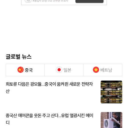
글로벌 뉴스
중국
일본
베트남
희토류 다음은 광모듈…중국이 움켜쥔 새로운 전략자
산
중국산 에어콘을 웃돈 주고 산다...유럽 열광시킨 메이
디