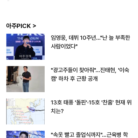
아주PICK >
임영웅, 데뷔 10주년…"난 늘 부족한
사람이었다"
"광고주들이 찾아줘"…진태현, '이숙
캠' 하차 후 근황 공개
13호 태풍 '돌핀'·15호 '찬홈' 현재 위
치는?
"속옷 빨고 졸업식까지"…근육병 학