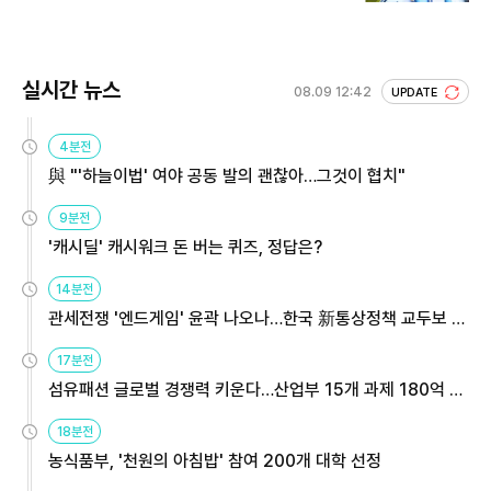
실시간 뉴스
08.09 12:42
UPDATE
4분전
與 "'하늘이법' 여야 공동 발의 괜찮아…그것이 협치"
9분전
'캐시딜' 캐시워크 돈 버는 퀴즈, 정답은?
14분전
관세전쟁 '엔드게임' 윤곽 나오나…한국 新통상정책 교두보 활
용해야
17분전
섬유패션 글로벌 경쟁력 키운다…산업부 15개 과제 180억 지
원
18분전
농식품부, '천원의 아침밥' 참여 200개 대학 선정