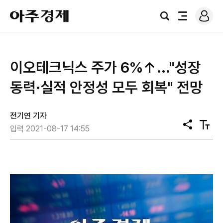
로
아
그
검
전
주
인
색
체
경
메
제
뉴
이오테크닉스 주가 6%↑..."성장
동력·실적 안정성 모두 회복" 전망
전기연 기자
공
텍
입력 2021-08-17 14:55
유
스
트
크
기