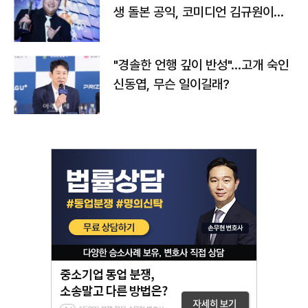
생 돌본 공익, 코미디언 김규원이었
다
"경솔한 언행 깊이 반성"…고개 숙인
신동엽, 무슨 일이길래?