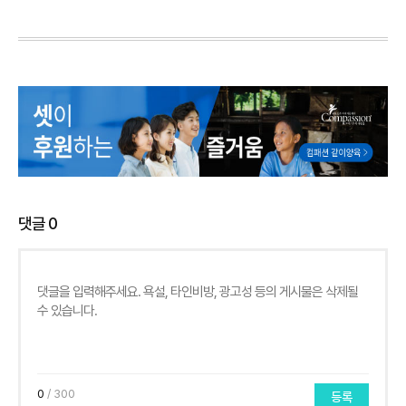
댓글
0
0
/ 300
등록