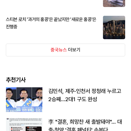
스티븐 로치 '과거의 홍콩'은 끝났지만 '새로운 홍콩'은
진행중
중국뉴스
더보기
추천기사
김민석, 제주·인천서 정청래 누르고
2승째…2대1 구도 완성
李 "결혼, 희망찬 새 출발돼야"… 대
출·청약 '결혼 페널티' 손본다