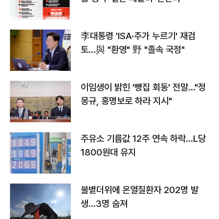
李대통령 'ISA·주가 누르기' 재검
토…與 "환영" 野 "졸속 국정"
이임생이 밝힌 '빵집 회동' 전말…"정
몽규, 홍명보로 하라 지시"
주유소 기름값 12주 연속 하락…L당
1800원대 유지
불볕더위에 온열질환자 202명 발
생…3명 숨져