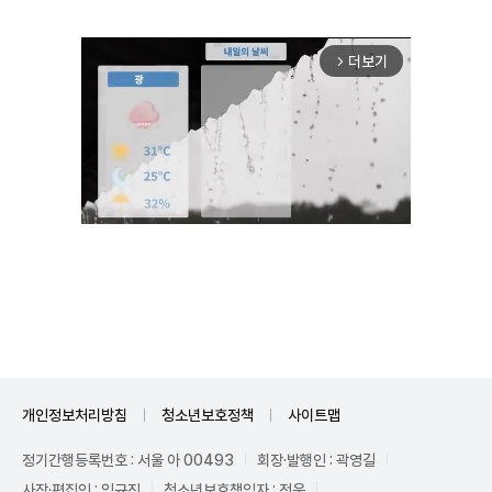
더보기
arrow_forward_ios
Unmute
개인정보처리방침
청소년보호정책
사이트맵
정기간행등록번호 : 서울 아 00493
회장·발행인 : 곽영길
사장·편집인 : 임규진
청소년보호책임자 : 전운