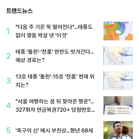
트렌드뉴스
"다음 주 기온 뚝 떨어진다"…태풍도
1
없이 열돔 박살 낸 '이것'
태풍 '돌핀'·'찬홈' 한반도 빗겨간다…
2
예상 경로는?
13호 태풍 '돌핀'·15호 '찬홈' 현재 위
3
치는?
"서울 여행하는 꿈 뒤 찾아온 행운"…
4
327회차 연금복권720+ 당첨번호조
회 주목
5
'축구의 신' 메시 부친상…향년 68세