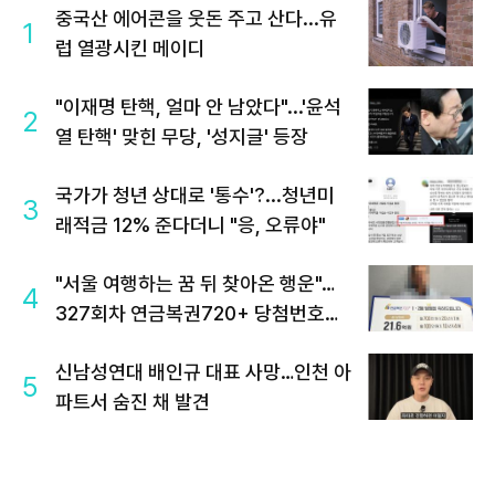
중국산 에어콘을 웃돈 주고 산다...유
1
럽 열광시킨 메이디
"이재명 탄핵, 얼마 안 남았다"...'윤석
2
열 탄핵' 맞힌 무당, '성지글' 등장
국가가 청년 상대로 '통수'?...청년미
3
래적금 12% 준다더니 "응, 오류야"
"서울 여행하는 꿈 뒤 찾아온 행운"…
4
327회차 연금복권720+ 당첨번호조
회 주목
신남성연대 배인규 대표 사망…인천 아
5
파트서 숨진 채 발견