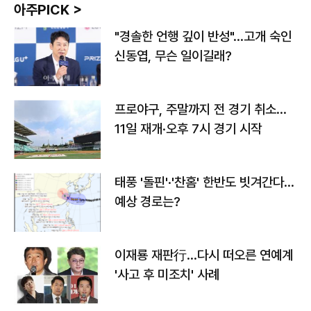
아주PICK >
"경솔한 언행 깊이 반성"…고개 숙인
신동엽, 무슨 일이길래?
프로야구, 주말까지 전 경기 취소…
11일 재개·오후 7시 경기 시작
태풍 '돌핀'·'찬홈' 한반도 빗겨간다…
예상 경로는?
이재룡 재판行…다시 떠오른 연예계
'사고 후 미조치' 사례