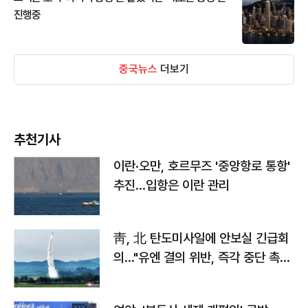
진행중
중국뉴스
더보기
추천기사
이란·오만, 호르무즈 '중앙항로 통항'
추진…입항은 이란 관리
靑, 北 탄도미사일에 안보실 긴급회
의…"유엔 결의 위반, 즉각 중단 촉
구"