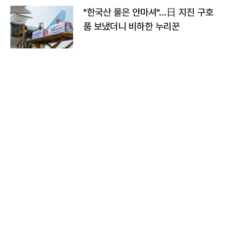
"한국산 물은 안마셔"…日 지진 구호
품 보냈더니 비하한 누리꾼