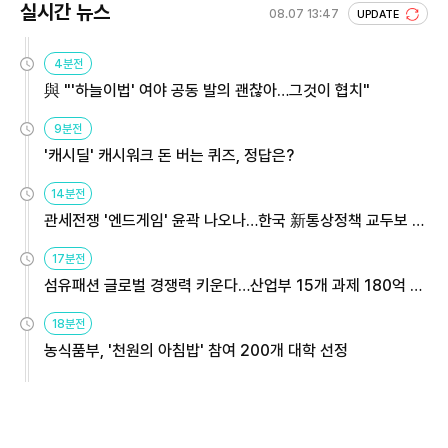
실시간 뉴스
08.07 13:47
UPDATE
4분전
與 "'하늘이법' 여야 공동 발의 괜찮아…그것이 협치"
9분전
'캐시딜' 캐시워크 돈 버는 퀴즈, 정답은?
14분전
관세전쟁 '엔드게임' 윤곽 나오나…한국 新통상정책 교두보 활
용해야
17분전
섬유패션 글로벌 경쟁력 키운다…산업부 15개 과제 180억 지
원
18분전
농식품부, '천원의 아침밥' 참여 200개 대학 선정