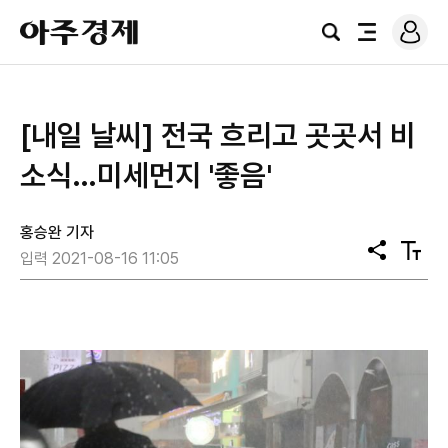
로
아
그
검
전
주
인
색
체
경
메
제
뉴
[내일 날씨] 전국 흐리고 곳곳서 비
소식…미세먼지 '좋음'
홍승완 기자
공
텍
입력 2021-08-16 11:05
유
스
트
크
기