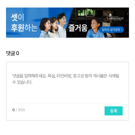
댓글
0
0
/ 300
등록