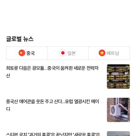
글로벌 뉴스
중국
일본
베트남
희토류 다음은 광모듈…중국이 움켜쥔 새로운 전략자
산
중국산 에어콘을 웃돈 주고 산다...유럽 열광시킨 메이
디
스티븐 로치 '과거의 홍콩'은 끝났지만 '새로운 홍콩'은