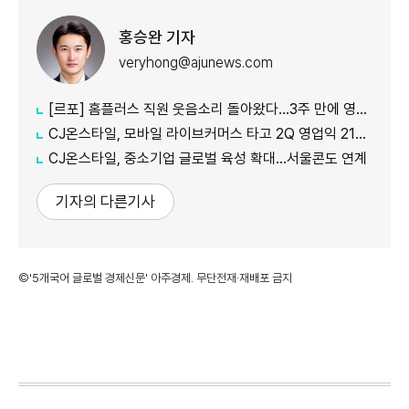
홍승완 기자
veryhong@ajunews.com
[르포] 홈플러스 직원 웃음소리 돌아왔다…3주 만에 영업 재개 채비
CJ온스타일, 모바일 라이브커머스 타고 2Q 영업익 21%↑
CJ온스타일, 중소기업 글로벌 육성 확대…서울콘도 연계
기자의 다른기사
©'5개국어 글로벌 경제신문' 아주경제. 무단전재·재배포 금지