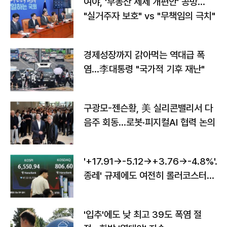
여야, '부동산 세제 개편안' 공방…
"실거주자 보호" vs "무책임의 극치"
경제성장까지 갉아먹는 역대급 폭
염…李대통령 "국가적 기후 재난"
구광모-젠슨황, 美 실리콘밸리서 다
음주 회동…로봇·피지컬AI 협력 논의
'+17.91→-5.12→+3.76→-4.8%'…'
종레' 규제에도 여전히 롤러코스터
타는 코스피
'입추'에도 낮 최고 39도 폭염 절