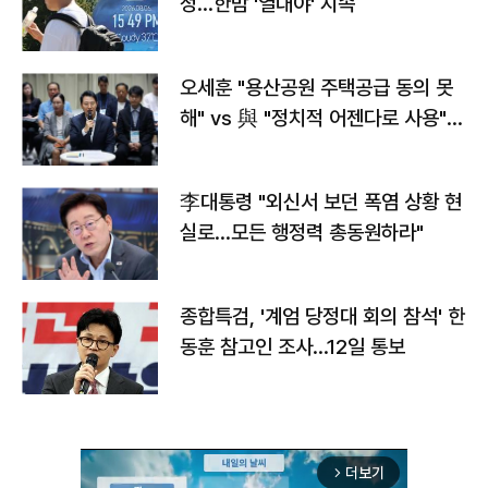
정…한밤 '열대야' 지속
오세훈 "용산공원 주택공급 동의 못
해" vs 與 "정치적 어젠다로 사용"
맞불
李대통령 "외신서 보던 폭염 상황 현
실로…모든 행정력 총동원하라"
종합특검, '계엄 당정대 회의 참석' 한
동훈 참고인 조사...12일 통보
더보기
arrow_forward_ios