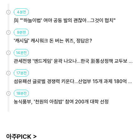
4분전
與 "'하늘이법' 여야 공동 발의 괜찮아…그것이 협치"
9분전
'캐시딜' 캐시워크 돈 버는 퀴즈, 정답은?
14분전
관세전쟁 '엔드게임' 윤곽 나오나…한국 新통상정책 교두보 활
용해야
17분전
섬유패션 글로벌 경쟁력 키운다…산업부 15개 과제 180억 지
원
18분전
농식품부, '천원의 아침밥' 참여 200개 대학 선정
아주PICK >