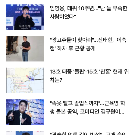
임영웅, 데뷔 10주년…"난 늘 부족한
사람이었다"
"광고주들이 찾아줘"…진태현, '이숙
캠' 하차 후 근황 공개
13호 태풍 '돌핀'·15호 '찬홈' 현재 위
치는?
"속옷 빨고 졸업식까지"…근육병 학
생 돌본 공익, 코미디언 김규원이었
다
"경솔한 언행 깊이 반성"…고개 숙인