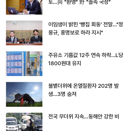
토…與 "환영" 野 "졸속 국정"
이임생이 밝힌 '빵집 회동' 전말…"정
몽규, 홍명보로 하라 지시"
주유소 기름값 12주 연속 하락…L당
1800원대 유지
불볕더위에 온열질환자 202명 발
생…3명 숨져
전국 무더위 지속…동해안 강한 비