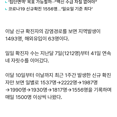
‘집단면역’ 목표 가능할까···“백신 수급 차질 없어야”
코로나19 신규확진 1556명…‘일요일 기준 최다’
이날 신규 확진자의 감염경로를 보면 지역발생이
1493명, 해외유입이 63명이다.
일일 확진자 수는 지난달 7일(1212명)부터 41일 연속
네 자릿수를 이어갔다.
이달 10일부터 이날까지 최근 1주간 발생한 신규 확진
자만 보면 일별로 1537명→2222명→1987명
→1990명→1930명→1817명→1556명을 기록하며
매일 1500명 이상씩 나왔다.