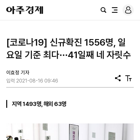
로
아
그
검
전
주
인
색
체
경
메
제
뉴
[코로나19] 신규확진 1556명, 일
요일 기준 최다···41일째 네 자릿수
이효정 기자
공
텍
입력 2021-08-16 09:46
유
스
트
크
기
지역 1493명, 해외 63명