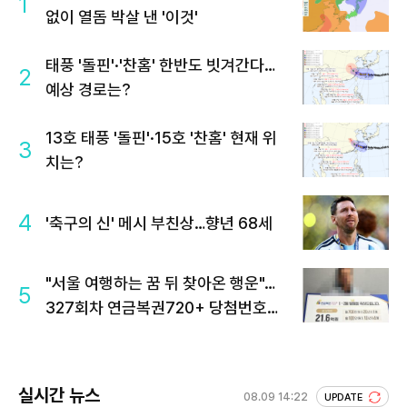
1
없이 열돔 박살 낸 '이것'
태풍 '돌핀'·'찬홈' 한반도 빗겨간다…
2
예상 경로는?
13호 태풍 '돌핀'·15호 '찬홈' 현재 위
3
치는?
4
'축구의 신' 메시 부친상…향년 68세
"서울 여행하는 꿈 뒤 찾아온 행운"…
5
327회차 연금복권720+ 당첨번호조
회 주목
실시간 뉴스
08.09 14:22
UPDATE