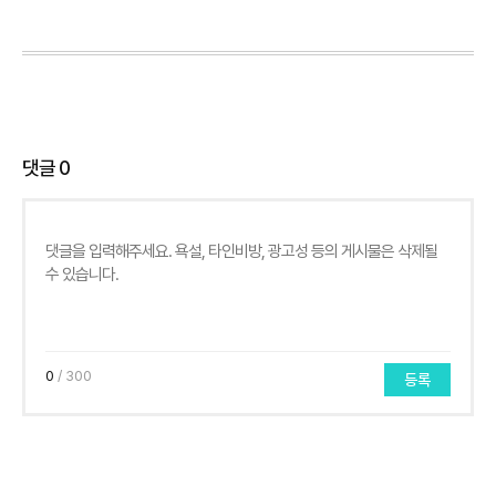
댓글
0
0
/ 300
등록