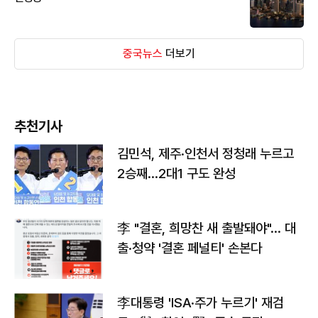
중국뉴스
더보기
추천기사
김민석, 제주·인천서 정청래 누르고
2승째…2대1 구도 완성
李 "결혼, 희망찬 새 출발돼야"… 대
출·청약 '결혼 페널티' 손본다
李대통령 'ISA·주가 누르기' 재검