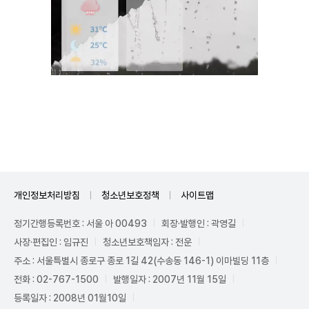
Unmute
개인정보처리방침
청소년보호정책
사이트맵
정기간행등록번호 : 서울 아 00493
회장·발행인 : 곽영길
사장·편집인 : 임규진
청소년보호책임자 : 전운
주소 : 서울특별시 종로구 종로 1길 42(수송동 146-1) 이마빌딩 11층
전화 : 02-767-1500
발행일자 : 2007년 11월 15일
등록일자 : 2008년 01월10일