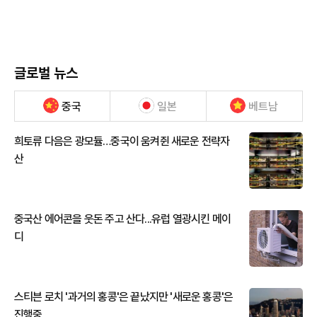
글로벌 뉴스
중국
일본
베트남
희토류 다음은 광모듈…중국이 움켜쥔 새로운 전략자
산
중국산 에어콘을 웃돈 주고 산다...유럽 열광시킨 메이
디
스티븐 로치 '과거의 홍콩'은 끝났지만 '새로운 홍콩'은
진행중