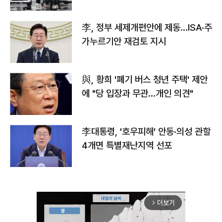
李, 정부 세제개편안에 제동…ISA·주
가누르기안 재검토 지시
與, 황희 '폐기 버스 청년 주택' 제안
에 "당 입장과 무관…개인 의견"
李대통령, '호우피해' 안동·의성 관할
4개면 특별재난지역 선포
더보기
arrow_forward_ios