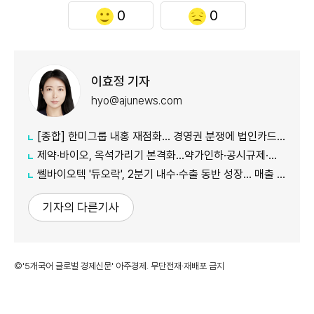
0
0
이효정 기자
hyo@ajunews.com
[종합] 한미그룹 내홍 재점화… 경영권 분쟁에 법인카드 의혹까지 '악재 지속'
제약·바이오, 옥석가리기 본격화…약가인하·공시규제·투자위축까지 '삼중고'
쎌바이오텍 '듀오락', 2분기 내수·수출 동반 성장… 매출 158억원
기자의 다른기사
©'5개국어 글로벌 경제신문' 아주경제. 무단전재·재배포 금지