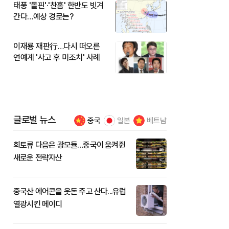
태풍 '돌핀'·'찬홈' 한반도 빗겨
간다…예상 경로는?
이재룡 재판行…다시 떠오른
연예계 '사고 후 미조치' 사례
글로벌 뉴스
중국
일본
베트남
희토류 다음은 광모듈…중국이 움켜쥔
새로운 전략자산
중국산 에어콘을 웃돈 주고 산다...유럽
열광시킨 메이디