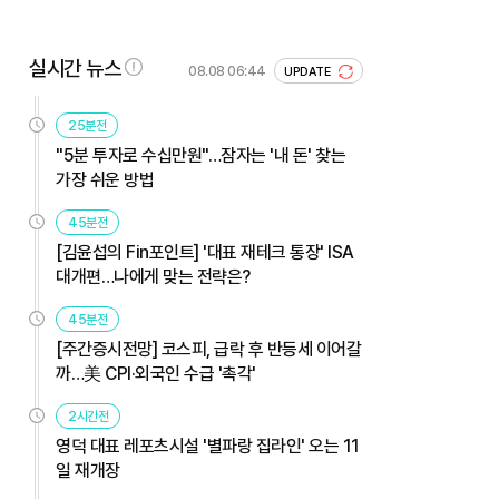
실시간 뉴스
08.08 06:44
UPDATE
25분전
"5분 투자로 수십만원"…잠자는 '내 돈' 찾는
가장 쉬운 방법
45분전
[김윤섭의 Fin포인트] '대표 재테크 통장' ISA
대개편…나에게 맞는 전략은?
45분전
[주간증시전망] 코스피, 급락 후 반등세 이어갈
까…美 CPI·외국인 수급 '촉각'
2시간전
영덕 대표 레포츠시설 '별파랑 집라인' 오는 11
일 재개장