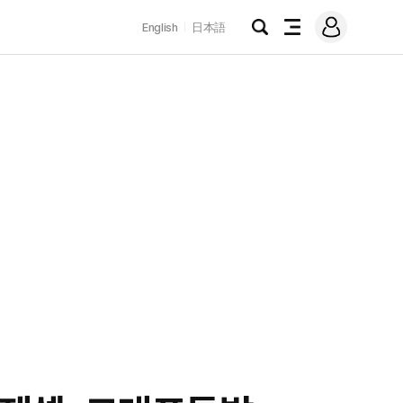
로
English
日本語
그
검
전
인
색
체
메
뉴