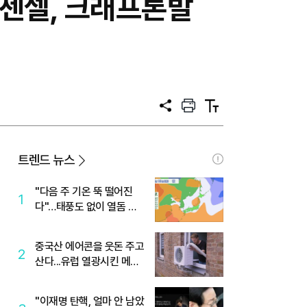
바이젠셀, 크래프톤발
공
프
텍
유
린
스
트
트
크
기
트렌드 뉴스
"다음 주 기온 뚝 떨어진
1
다"…태풍도 없이 열돔 박
살 낸 '이것'
중국산 에어콘을 웃돈 주고
2
산다...유럽 열광시킨 메이
디
"이재명 탄핵, 얼마 안 남았