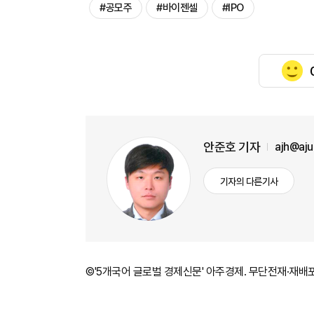
#공모주
#바이젠셀
#IPO
안준호 기자
ajh@aj
기자의 다른기사
©'5개국어 글로벌 경제신문' 아주경제. 무단전재·재배