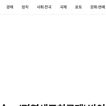
경제
정치
사회·전국
국제
포토
문화·연예