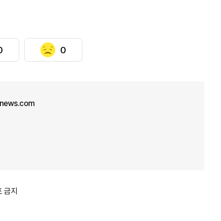
0
0
unews.com
포 금지