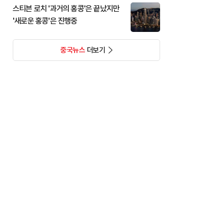
스티븐 로치 '과거의 홍콩'은 끝났지만
'새로운 홍콩'은 진행중
중국뉴스
더보기