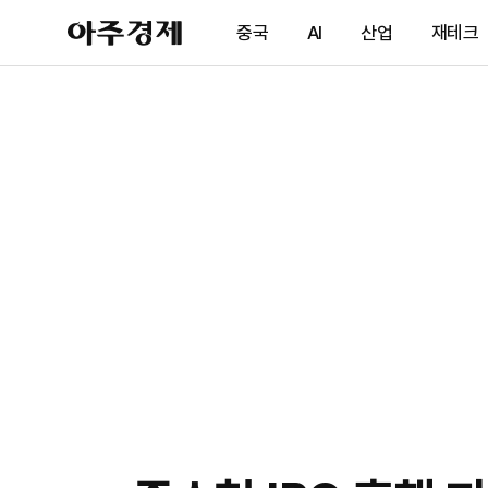
아
중국
AI
산업
재테크
주
경
제