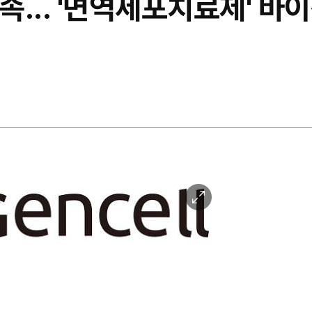
지속... '면역세포치료제' 
이
미
지
확
대