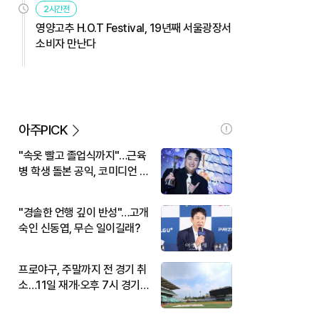
2시간전
영양고추 H.O.T Festival, 19년째 서울광장서
소비자 만난다
아주PICK
"속옷 빨고 졸업식까지"…근육
병 학생 돌본 공익, 코미디언 김
규원이었다
"경솔한 언행 깊이 반성"…고개
숙인 신동엽, 무슨 일이길래?
프로야구, 주말까지 전 경기 취
소…11일 재개·오후 7시 경기
시작