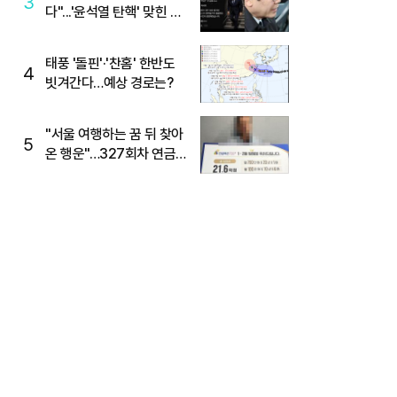
3
다"...'윤석열 탄핵' 맞힌 무
당, '성지글' 등장
태풍 '돌핀'·'찬홈' 한반도
4
빗겨간다…예상 경로는?
"서울 여행하는 꿈 뒤 찾아
5
온 행운"…327회차 연금
복권720+ 당첨번호조회
주목