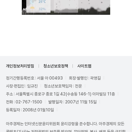
Unmute
개인정보처리방침
청소년보호정책
사이트맵
정기간행등록번호 : 서울 아 00493
회장·발행인 : 곽영길
사장·편집인 : 임규진
청소년보호책임자 : 전운
주소 : 서울특별시 종로구 종로 1길 42(수송동 146-1) 이마빌딩 11층
전화 : 02-767-1500
발행일자 : 2007년 11월 15일
등록일자 : 2008년 01월10일
아주경제는 인터넷신문윤리위원회 윤리강령을 준수합니다. 아주경제의 모든
콘텐츠(기사)는 저작권법의 보호를 받으며, 무단전재, 복사, 배포 등을 금지합