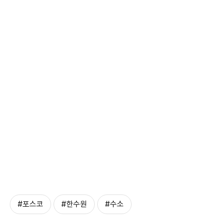
#포스코
#한수원
#수소