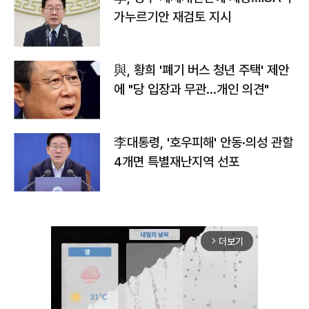
가누르기안 재검토 지시
與, 황희 '폐기 버스 청년 주택' 제안
에 "당 입장과 무관…개인 의견"
李대통령, '호우피해' 안동·의성 관할
4개면 특별재난지역 선포
더보기
arrow_forward_ios