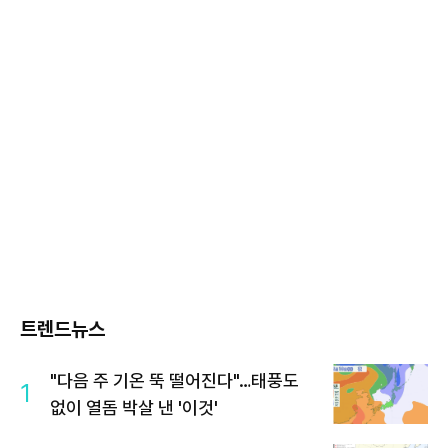
트렌드뉴스
"다음 주 기온 뚝 떨어진다"…태풍도
1
없이 열돔 박살 낸 '이것'