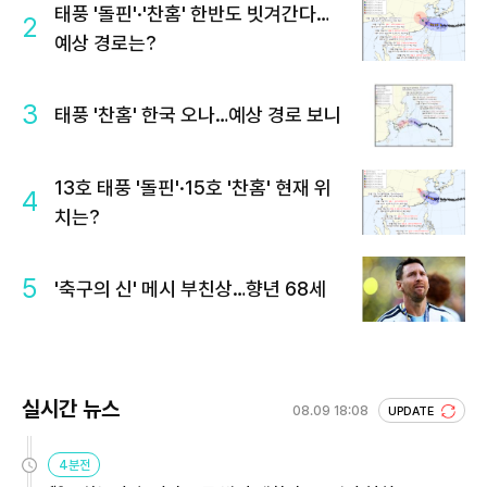
태풍 '돌핀'·'찬홈' 한반도 빗겨간다…
2
예상 경로는?
3
태풍 '찬홈' 한국 오나…예상 경로 보니
13호 태풍 '돌핀'·15호 '찬홈' 현재 위
4
치는?
5
'축구의 신' 메시 부친상…향년 68세
실시간 뉴스
08.09 18:08
UPDATE
4분전