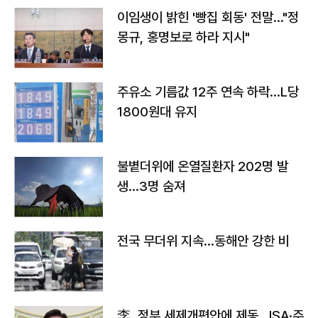
이임생이 밝힌 '빵집 회동' 전말…"정
몽규, 홍명보로 하라 지시"
주유소 기름값 12주 연속 하락…L당
1800원대 유지
불볕더위에 온열질환자 202명 발
생…3명 숨져
전국 무더위 지속…동해안 강한 비
李, 정부 세제개편안에 제동…ISA·주