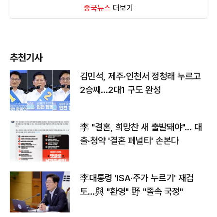
중국뉴스
더보기
추천기사
김민석, 제주·인천서 정청래 누르고
2승째…2대1 구도 완성
李 "결혼, 희망찬 새 출발돼야"… 대
출·청약 '결혼 페널티' 손본다
李대통령 'ISA·주가 누르기' 재검
토…與 "환영" 野 "졸속 국정"