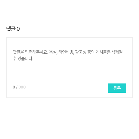
댓글
0
0
/ 300
등록