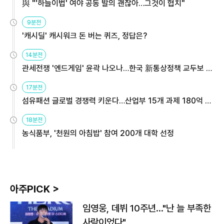
與 "'하늘이법' 여야 공동 발의 괜찮아…그것이 협치"
9분전
'캐시딜' 캐시워크 돈 버는 퀴즈, 정답은?
14분전
관세전쟁 '엔드게임' 윤곽 나오나…한국 新통상정책 교두보 활
용해야
17분전
섬유패션 글로벌 경쟁력 키운다…산업부 15개 과제 180억 지
원
18분전
농식품부, '천원의 아침밥' 참여 200개 대학 선정
아주PICK >
임영웅, 데뷔 10주년…"난 늘 부족한
사람이었다"