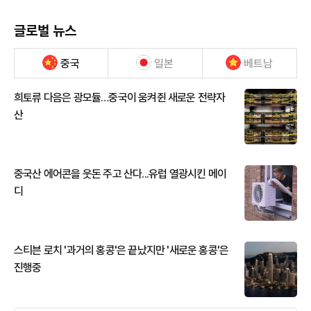
글로벌 뉴스
중국
일본
베트남
희토류 다음은 광모듈…중국이 움켜쥔 새로운 전략자
산
중국산 에어콘을 웃돈 주고 산다...유럽 열광시킨 메이
디
스티븐 로치 '과거의 홍콩'은 끝났지만 '새로운 홍콩'은
진행중