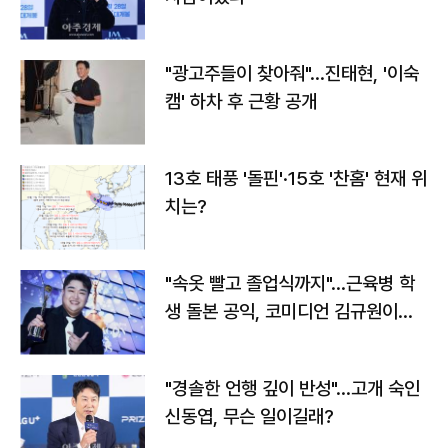
"광고주들이 찾아줘"…진태현, '이숙
캠' 하차 후 근황 공개
13호 태풍 '돌핀'·15호 '찬홈' 현재 위
치는?
"속옷 빨고 졸업식까지"…근육병 학
생 돌본 공익, 코미디언 김규원이었
다
"경솔한 언행 깊이 반성"…고개 숙인
신동엽, 무슨 일이길래?