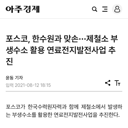
로
아
그
검
전
주
인
색
체
경
메
제
뉴
포스코, 한수원과 맞손···제철소 부
생수소 활용 연료전지발전사업 추
진
윤동 기자
공
텍
입력 2021-08-12 18:15
유
스
트
크
기
포스코가 한국수력원자력과 함께 제철소에서 발생하
는 부생수소를 활용한 연료전지발전사업을 추진한다.