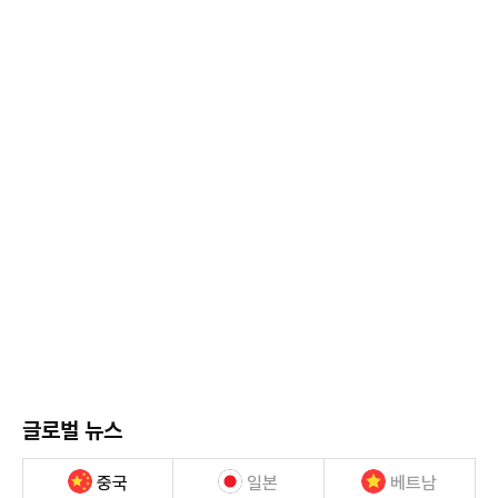
글로벌 뉴스
중국
일본
베트남