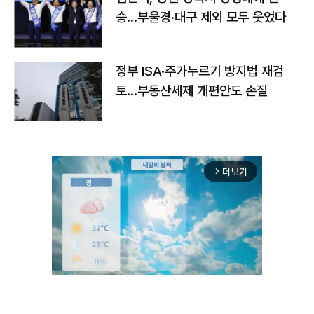
승…부울경·대구 제외 모두 웃었다
정부 ISA·주가누르기 방지법 재검
토…부동산세제 개편안도 손질
더보기
arrow_forward_ios
Unmute