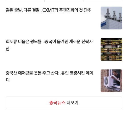
같은 출발, 다른 결말...CXMT와 푸젠진화의 첫 단추
희토류 다음은 광모듈…중국이 움켜쥔 새로운 전략자
산
중국산 에어콘을 웃돈 주고 산다...유럽 열광시킨 메이
디
중국뉴스
더보기