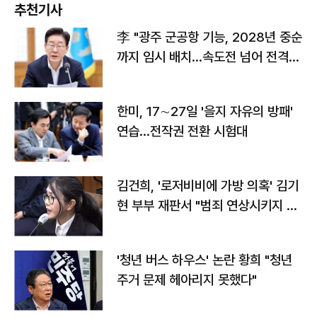
추천기사
李 "광주 군공항 기능, 2028년 중순
까지 임시 배치…속도전 넘어 전격
전"
한미, 17∼27일 '을지 자유의 방패'
연습…전작권 전환 시험대
김건희, '로저비비에 가방 의혹' 김기
현 부부 재판서 "범죄 연상시키지 말
라"
'청년 버스 하우스' 논란 황희 "청년
주거 문제 헤아리지 못했다"