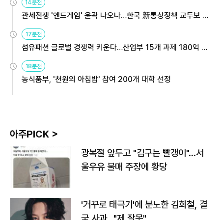
14분전
관세전쟁 '엔드게임' 윤곽 나오나…한국 新통상정책 교두보 활
용해야
17분전
섬유패션 글로벌 경쟁력 키운다…산업부 15개 과제 180억 지
원
18분전
농식품부, '천원의 아침밥' 참여 200개 대학 선정
아주PICK >
광복절 앞두고 "김구는 빨갱이"…서
울우유 불매 주장에 황당
'거꾸로 태극기'에 분노한 김희철, 결
국 사과…"제 잘못"