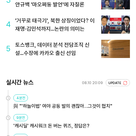
3
안규백 '마오쩌둥 발언'에 자질론
'거꾸로 태극기', 북한 상징이었다? 이
4
재명·김민석까지…논란의 의미는
토스뱅크, 데이터 분석 전담조직 신
5
설…수장에 카카오 출신 선임
실시간 뉴스
08.10 20:09
UPDATE
4분전
與 "'하늘이법' 여야 공동 발의 괜찮아…그것이 협치"
9분전
'캐시딜' 캐시워크 돈 버는 퀴즈, 정답은?