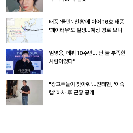
태풍 '돌핀'·'찬홈'에 이어 16호 태풍
'페이러우'도 발생…예상 경로 보니
임영웅, 데뷔 10주년…"난 늘 부족한
사람이었다"
"광고주들이 찾아줘"…진태현, '이숙
캠' 하차 후 근황 공개