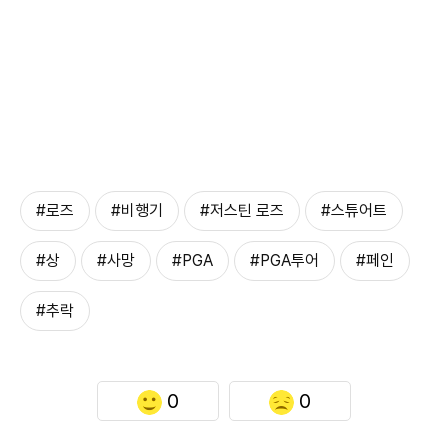
#로즈
#비행기
#저스틴 로즈
#스튜어트
#상
#사망
#PGA
#PGA투어
#페인
#추락
0
0