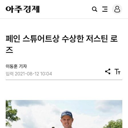
로
아
그
검
전
주
인
색
체
경
메
제
뉴
페인 스튜어트상 수상한 저스틴 로
즈
이동훈 기자
공
텍
입력 2021-08-12 10:04
유
스
트
크
기