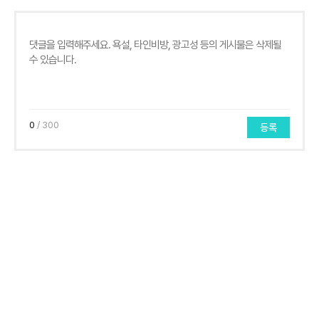
0
/ 300
등록