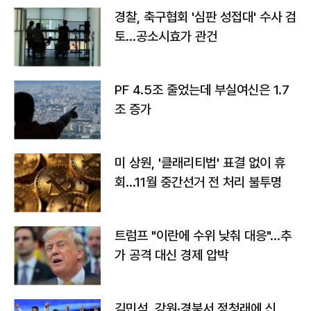
경찰, 축구협회 '심판 성접대' 수사 검
토…공소시효가 관건
PF 4.5조 줄었는데 부실여신은 1.7
조 증가
미 상원, '클래리티법' 표결 없이 휴
회…11월 중간선거 전 처리 불투명
트럼프 "이란에 수위 낮춰 대응"…추
가 공격 대신 경제 압박
김민석, 강원·경북서 정청래에 신