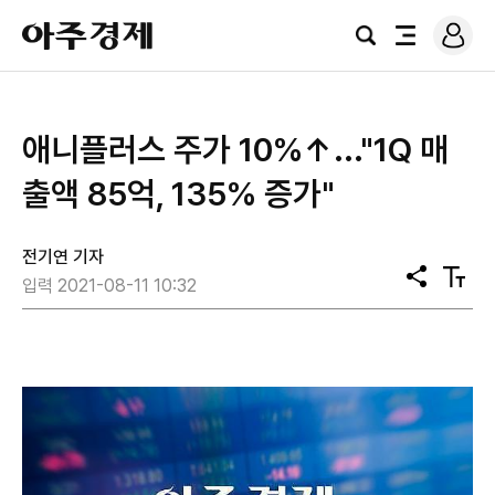
로
아
그
검
전
주
인
색
체
경
메
제
뉴
애니플러스 주가 10%↑..."1Q 매
출액 85억, 135% 증가"
전기연 기자
공
텍
입력 2021-08-11 10:32
유
스
트
크
기