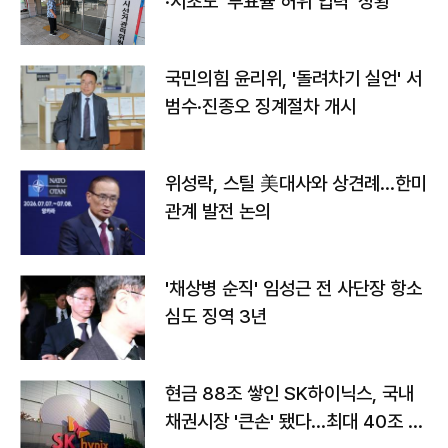
·서초도 '투표율 허위 입력' 정황
국민의힘 윤리위, '돌려차기 실언' 서
범수·진종오 징계절차 개시
위성락, 스틸 美대사와 상견례…한미
관계 발전 논의
'채상병 순직' 임성근 전 사단장 항소
심도 징역 3년
현금 88조 쌓인 SK하이닉스, 국내
채권시장 '큰손' 됐다…최대 40조 투