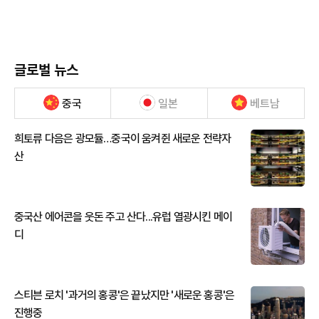
글로벌 뉴스
중국
일본
베트남
희토류 다음은 광모듈…중국이 움켜쥔 새로운 전략자
산
중국산 에어콘을 웃돈 주고 산다...유럽 열광시킨 메이
디
스티븐 로치 '과거의 홍콩'은 끝났지만 '새로운 홍콩'은
진행중