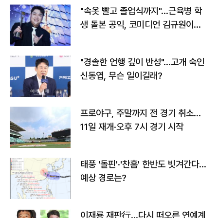
"속옷 빨고 졸업식까지"…근육병 학
생 돌본 공익, 코미디언 김규원이었
다
"경솔한 언행 깊이 반성"…고개 숙인
신동엽, 무슨 일이길래?
프로야구, 주말까지 전 경기 취소…
11일 재개·오후 7시 경기 시작
태풍 '돌핀'·'찬홈' 한반도 빗겨간다…
예상 경로는?
이재룡 재판行…다시 떠오른 연예계