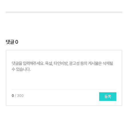
댓글
0
0
/ 300
등록