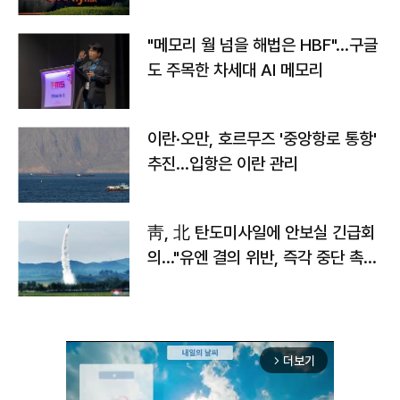
자
"메모리 월 넘을 해법은 HBF"…구글
도 주목한 차세대 AI 메모리
이란·오만, 호르무즈 '중앙항로 통항'
추진…입항은 이란 관리
靑, 北 탄도미사일에 안보실 긴급회
의…"유엔 결의 위반, 즉각 중단 촉
구"
더보기
arrow_forward_ios