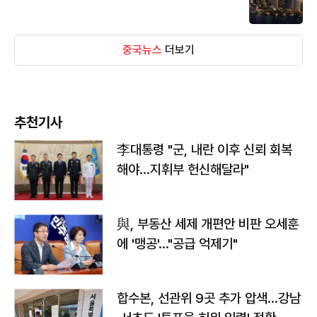
중국뉴스
더보기
추천기사
李대통령 "군, 내란 이후 신뢰 회복
해야…지휘부 헌신해달라"
與, 부동산 세제 개편안 비판 오세훈
에 '맹공'…"공급 억제기"
합수본, 선관위 9곳 추가 압색…강남