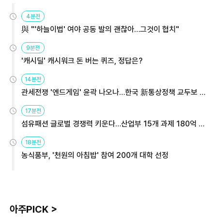
4분전
與 "'하늘이법' 여야 공동 발의 괜찮아…그것이 협치"
9분전
'캐시딜' 캐시워크 돈 버는 퀴즈, 정답은?
14분전
관세전쟁 '엔드게임' 윤곽 나오나…한국 新통상정책 교두보 활
용해야
17분전
섬유패션 글로벌 경쟁력 키운다…산업부 15개 과제 180억 지
원
18분전
농식품부, '천원의 아침밥' 참여 200개 대학 선정
아주PICK >