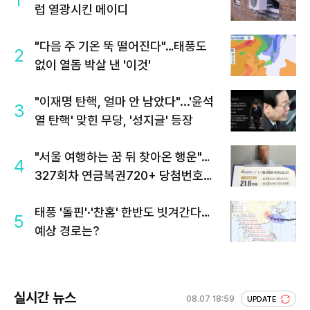
럽 열광시킨 메이디
"다음 주 기온 뚝 떨어진다"…태풍도
2
없이 열돔 박살 낸 '이것'
"이재명 탄핵, 얼마 안 남았다"...'윤석
3
열 탄핵' 맞힌 무당, '성지글' 등장
"서울 여행하는 꿈 뒤 찾아온 행운"…
4
327회차 연금복권720+ 당첨번호조
회 주목
태풍 '돌핀'·'찬홈' 한반도 빗겨간다…
5
예상 경로는?
실시간 뉴스
08.07 18:59
UPDATE