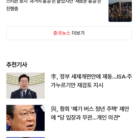
스티븐 로치 '과거의 홍콩'은 끝났지만 '새로운 홍콩'은
진행중
중국뉴스
더보기
추천기사
李, 정부 세제개편안에 제동…ISA·주
가누르기안 재검토 지시
與, 황희 '폐기 버스 청년 주택' 제안
에 "당 입장과 무관…개인 의견"