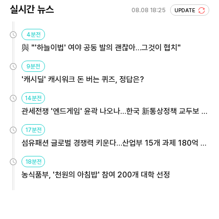
실시간 뉴스
08.08 18:25
UPDATE
4분전
與 "'하늘이법' 여야 공동 발의 괜찮아…그것이 협치"
9분전
'캐시딜' 캐시워크 돈 버는 퀴즈, 정답은?
14분전
관세전쟁 '엔드게임' 윤곽 나오나…한국 新통상정책 교두보 활
용해야
17분전
섬유패션 글로벌 경쟁력 키운다…산업부 15개 과제 180억 지
원
18분전
농식품부, '천원의 아침밥' 참여 200개 대학 선정