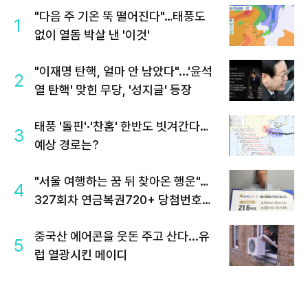
"다음 주 기온 뚝 떨어진다"…태풍도
1
없이 열돔 박살 낸 '이것'
"이재명 탄핵, 얼마 안 남았다"...'윤석
2
열 탄핵' 맞힌 무당, '성지글' 등장
태풍 '돌핀'·'찬홈' 한반도 빗겨간다…
3
예상 경로는?
"서울 여행하는 꿈 뒤 찾아온 행운"…
4
327회차 연금복권720+ 당첨번호조
회 주목
중국산 에어콘을 웃돈 주고 산다...유
5
럽 열광시킨 메이디