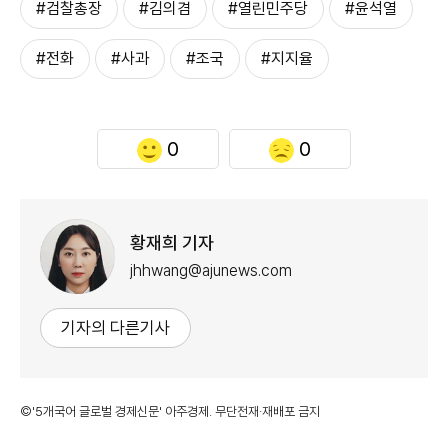
#검찰총장
#김의겸
#열린민주당
#윤석열
#전화
#사과
#조국
#지지율
0
0
황재희 기자
jhhwang@ajunews.com
기자의 다른기사
©'5개국어 글로벌 경제신문' 아주경제. 무단전재·재배포 금지