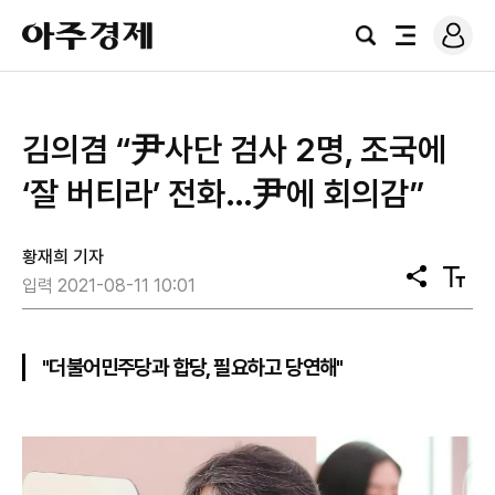
로
아
그
검
전
주
인
색
체
경
메
제
뉴
​김의겸 “尹사단 검사 2명, 조국에
‘잘 버티라’ 전화…尹에 회의감”
황재희 기자
공
텍
입력 2021-08-11 10:01
유
스
트
크
기
"더불어민주당과 합당, 필요하고 당연해"