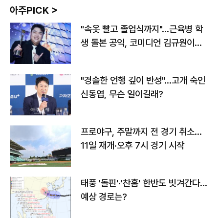
아주PICK >
"속옷 빨고 졸업식까지"…근육병 학
생 돌본 공익, 코미디언 김규원이었
다
"경솔한 언행 깊이 반성"…고개 숙인
신동엽, 무슨 일이길래?
프로야구, 주말까지 전 경기 취소…
11일 재개·오후 7시 경기 시작
태풍 '돌핀'·'찬홈' 한반도 빗겨간다…
예상 경로는?