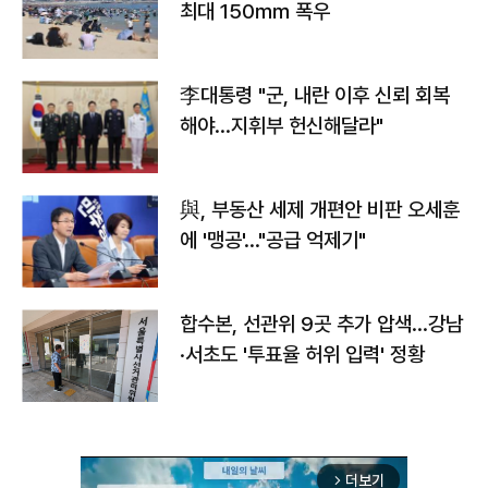
최대 150㎜ 폭우
李대통령 "군, 내란 이후 신뢰 회복
해야…지휘부 헌신해달라"
與, 부동산 세제 개편안 비판 오세훈
에 '맹공'…"공급 억제기"
합수본, 선관위 9곳 추가 압색…강남
·서초도 '투표율 허위 입력' 정황
더보기
arrow_forward_ios