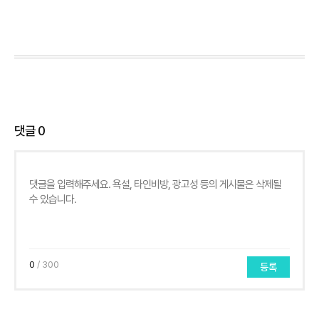
댓글
0
0
/ 300
등록