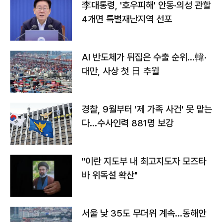
李대통령, '호우피해' 안동·의성 관할
4개면 특별재난지역 선포
AI 반도체가 뒤집은 수출 순위…韓·
대만, 사상 첫 日 추월
경찰, 9월부터 '제 가족 사건' 못 맡는
다…수사인력 881명 보강
"이란 지도부 내 최고지도자 모즈타
바 위독설 확산"
서울 낮 35도 무더위 계속…동해안