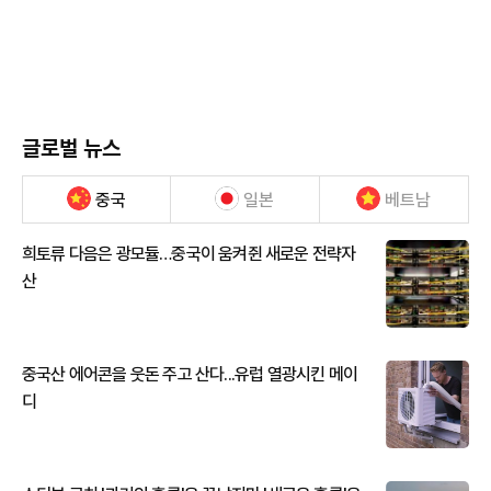
글로벌 뉴스
중국
일본
베트남
희토류 다음은 광모듈…중국이 움켜쥔 새로운 전략자
산
중국산 에어콘을 웃돈 주고 산다...유럽 열광시킨 메이
디