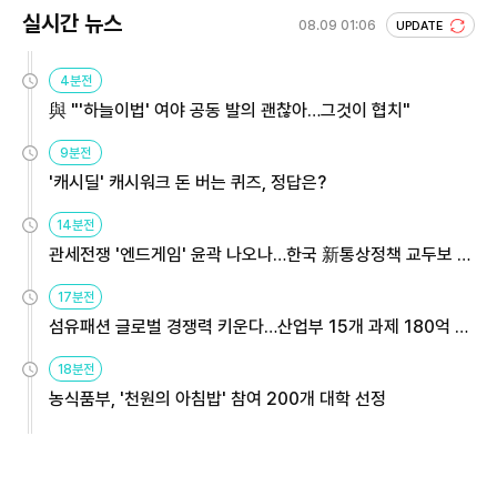
실시간 뉴스
08.09 01:06
UPDATE
4분전
與 "'하늘이법' 여야 공동 발의 괜찮아…그것이 협치"
9분전
'캐시딜' 캐시워크 돈 버는 퀴즈, 정답은?
14분전
관세전쟁 '엔드게임' 윤곽 나오나…한국 新통상정책 교두보 활
용해야
17분전
섬유패션 글로벌 경쟁력 키운다…산업부 15개 과제 180억 지
원
18분전
농식품부, '천원의 아침밥' 참여 200개 대학 선정