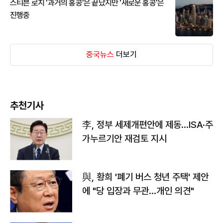
스티븐 로치 '과거의 홍콩'은 끝났지만 '새로운 홍콩'은
진행중
중국뉴스
더보기
추천기사
李, 정부 세제개편안에 제동…ISA·주
가누르기안 재검토 지시
與, 황희 '폐기 버스 청년 주택' 제안
에 "당 입장과 무관…개인 의견"