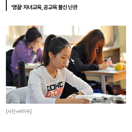
'영끌' 자녀교육, 공교육 불신 난관
[사진=바이두]