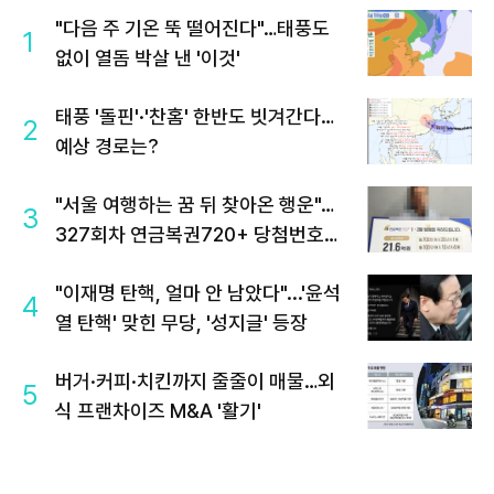
"다음 주 기온 뚝 떨어진다"…태풍도
1
없이 열돔 박살 낸 '이것'
태풍 '돌핀'·'찬홈' 한반도 빗겨간다…
2
예상 경로는?
"서울 여행하는 꿈 뒤 찾아온 행운"…
3
327회차 연금복권720+ 당첨번호조
회 주목
"이재명 탄핵, 얼마 안 남았다"...'윤석
4
열 탄핵' 맞힌 무당, '성지글' 등장
버거·커피·치킨까지 줄줄이 매물…외
5
식 프랜차이즈 M&A '활기'