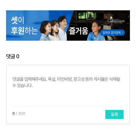
댓글
0
0
/ 300
등록