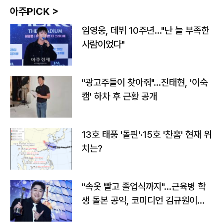
아주PICK >
임영웅, 데뷔 10주년…"난 늘 부족한
사람이었다"
"광고주들이 찾아줘"…진태현, '이숙
캠' 하차 후 근황 공개
13호 태풍 '돌핀'·15호 '찬홈' 현재 위
치는?
"속옷 빨고 졸업식까지"…근육병 학
생 돌본 공익, 코미디언 김규원이었
다