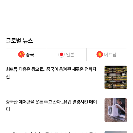
글로벌 뉴스
중국
일본
베트남
희토류 다음은 광모듈…중국이 움켜쥔 새로운 전략자
산
중국산 에어콘을 웃돈 주고 산다...유럽 열광시킨 메이
디