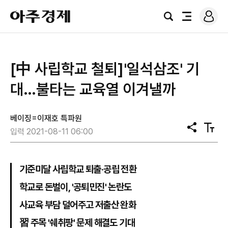
로
아
그
검
전
주
인
색
체
경
메
제
뉴
[中 사립학교 철퇴]'일석삼조' 기
대…불타는 교육열 이겨낼까
베이징=이재호 특파원
공
텍
입력 2021-08-11 06:00
유
스
트
크
기
기준미달 사립학교 퇴출·공립 전환
학교로 돈벌이, '공퇴민진' 논란도
사교육 부담 덜어주고 저출산 완화
習 주목 '쉐취팡' 문제 해결도 기대