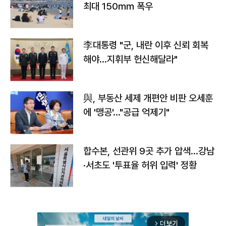
최대 150㎜ 폭우
李대통령 "군, 내란 이후 신뢰 회복
해야…지휘부 헌신해달라"
與, 부동산 세제 개편안 비판 오세훈
에 '맹공'…"공급 억제기"
합수본, 선관위 9곳 추가 압색…강남
·서초도 '투표율 허위 입력' 정황
더보기
arrow_forward_ios