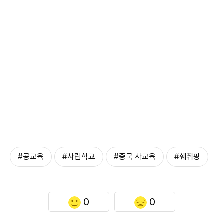
#공교육
#사립학교
#중국 사교육
#쉐취팡
0
0