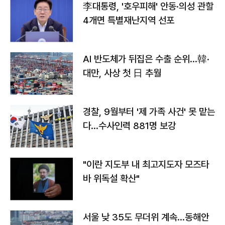
李대통령, '호우피해' 안동·의성 관할
4개면 특별재난지역 선포
AI 반도체가 뒤집은 수출 순위…韓·
대만, 사상 첫 日 추월
경찰, 9월부터 '제 가족 사건' 못 맡는
다…수사인력 881명 보강
"이란 지도부 내 최고지도자 모즈타
바 위독설 확산"
서울 낮 35도 무더위 계속…동해안