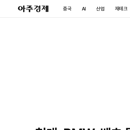
아
중국
AI
산업
재테크
주
경
제