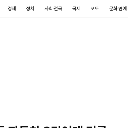
경제
정치
사회·전국
국제
포토
문화·연예