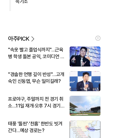
속기소
아주PICK
"속옷 빨고 졸업식까지"…근육
병 학생 돌본 공익, 코미디언 김
규원이었다
"경솔한 언행 깊이 반성"…고개
숙인 신동엽, 무슨 일이길래?
프로야구, 주말까지 전 경기 취
소…11일 재개·오후 7시 경기
시작
태풍 '돌핀'·'찬홈' 한반도 빗겨
간다…예상 경로는?