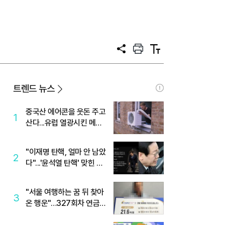
공
프
텍
유
린
스
트
트
크
기
트렌드 뉴스
중국산 에어콘을 웃돈 주고
1
산다...유럽 열광시킨 메이
디
"이재명 탄핵, 얼마 안 남았
2
다"...'윤석열 탄핵' 맞힌 무
당, '성지글' 등장
"서울 여행하는 꿈 뒤 찾아
3
온 행운"…327회차 연금
복권720+ 당첨번호조회