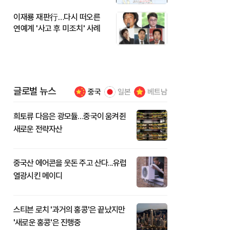
이재룡 재판行…다시 떠오른
연예계 '사고 후 미조치' 사례
글로벌 뉴스
중국
일본
베트남
희토류 다음은 광모듈…중국이 움켜쥔
새로운 전략자산
중국산 에어콘을 웃돈 주고 산다...유럽
열광시킨 메이디
스티븐 로치 '과거의 홍콩'은 끝났지만
'새로운 홍콩'은 진행중