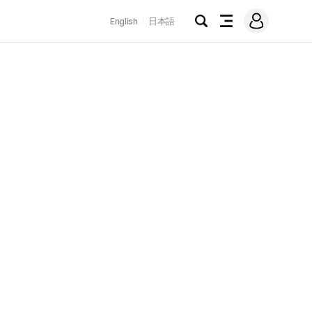
로
English
日本語
그
검
전
인
색
체
메
뉴