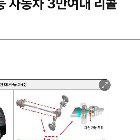
 등 자동차 3만여대 리콜
이
미
지
확
대