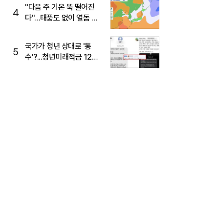
주목
"다음 주 기온 뚝 떨어진
4
다"…태풍도 없이 열돔 박
살 낸 '이것'
국가가 청년 상대로 '통
5
수'?...청년미래적금 12%
준다더니 "응, 오류야"