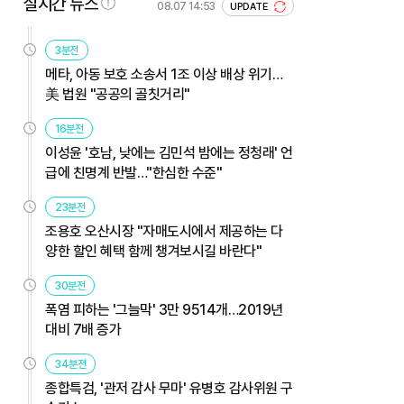
실시간 뉴스
08.07 14:53
UPDATE
3분전
메타, 아동 보호 소송서 1조 이상 배상 위기…
美 법원 "공공의 골칫거리"
16분전
이성윤 '호남, 낮에는 김민석 밤에는 정청래' 언
급에 친명계 반발…"한심한 수준"
23분전
조용호 오산시장 "자매도시에서 제공하는 다
양한 할인 혜택 함께 챙겨보시길 바란다"
30분전
폭염 피하는 '그늘막' 3만 9514개…2019년
대비 7배 증가
34분전
종합특검, '관저 감사 무마' 유병호 감사위원 구