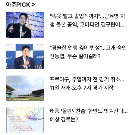
아주PICK >
"속옷 빨고 졸업식까지"…근육병 학
생 돌본 공익, 코미디언 김규원이었
다
"경솔한 언행 깊이 반성"…고개 숙인
신동엽, 무슨 일이길래?
프로야구, 주말까지 전 경기 취소…
11일 재개·오후 7시 경기 시작
태풍 '돌핀'·'찬홈' 한반도 빗겨간다…
예상 경로는?