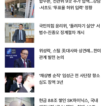
합수본, 선관위 9곳 추가 압색…강남
·서초도 '투표율 허위 입력' 정황
국민의힘 윤리위, '돌려차기 실언' 서
범수·진종오 징계절차 개시
위성락, 스틸 美대사와 상견례…한미
관계 발전 논의
'채상병 순직' 임성근 전 사단장 항소
심도 징역 3년
현금 88조 쌓인 SK하이닉스, 국내