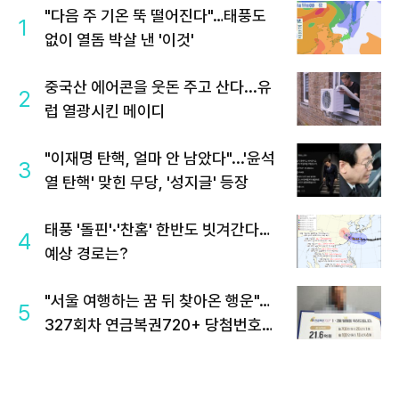
"다음 주 기온 뚝 떨어진다"…태풍도
1
없이 열돔 박살 낸 '이것'
중국산 에어콘을 웃돈 주고 산다...유
2
럽 열광시킨 메이디
"이재명 탄핵, 얼마 안 남았다"...'윤석
3
열 탄핵' 맞힌 무당, '성지글' 등장
태풍 '돌핀'·'찬홈' 한반도 빗겨간다…
4
예상 경로는?
"서울 여행하는 꿈 뒤 찾아온 행운"…
5
327회차 연금복권720+ 당첨번호조
회 주목