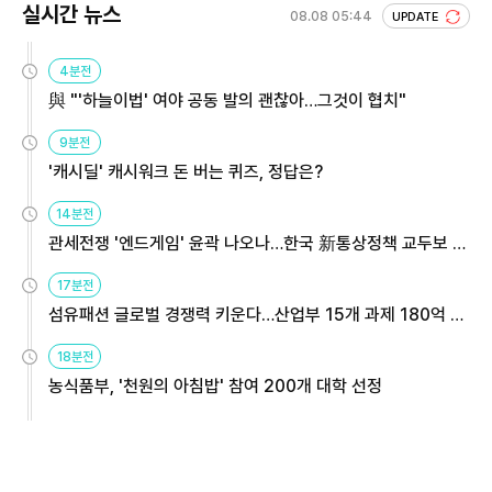
실시간 뉴스
08.08 05:44
UPDATE
4분전
與 "'하늘이법' 여야 공동 발의 괜찮아…그것이 협치"
9분전
'캐시딜' 캐시워크 돈 버는 퀴즈, 정답은?
14분전
관세전쟁 '엔드게임' 윤곽 나오나…한국 新통상정책 교두보 활
용해야
17분전
섬유패션 글로벌 경쟁력 키운다…산업부 15개 과제 180억 지
원
18분전
농식품부, '천원의 아침밥' 참여 200개 대학 선정