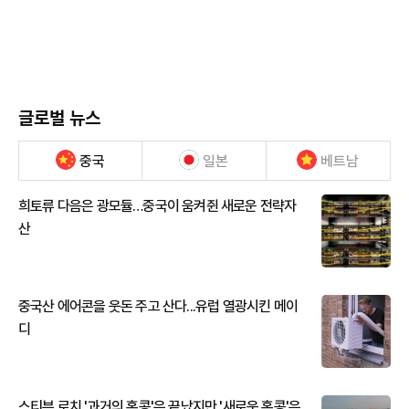
글로벌 뉴스
중국
일본
베트남
희토류 다음은 광모듈…중국이 움켜쥔 새로운 전략자
산
중국산 에어콘을 웃돈 주고 산다...유럽 열광시킨 메이
디
스티븐 로치 '과거의 홍콩'은 끝났지만 '새로운 홍콩'은