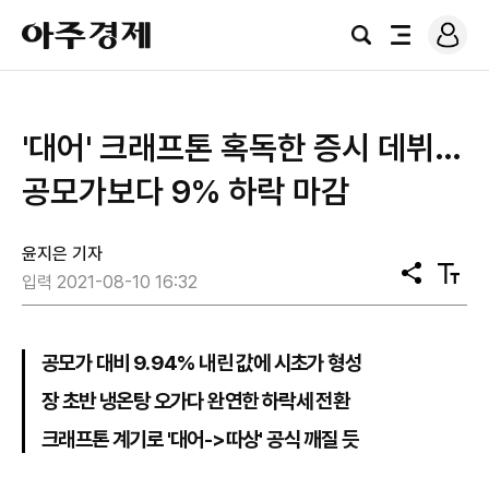
로
아
그
검
전
주
인
색
체
경
메
제
뉴
'대어' 크래프톤 혹독한 증시 데뷔…
공모가보다 9% 하락 마감
윤지은 기자
공
텍
입력 2021-08-10 16:32
유
스
트
크
기
공모가 대비 9.94% 내린 값에 시초가 형성
장 초반 냉온탕 오가다 완연한 하락세 전환
크래프톤 계기로 '대어->따상' 공식 깨질 듯