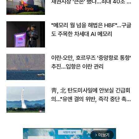
채권시장 '큰손' 됐다…최대 40조 투
자
"메모리 월 넘을 해법은 HBF"…구글
도 주목한 차세대 AI 메모리
이란·오만, 호르무즈 '중앙항로 통항'
추진…입항은 이란 관리
靑, 北 탄도미사일에 안보실 긴급회
의…"유엔 결의 위반, 즉각 중단 촉
구"
더보기
arrow_forward_ios