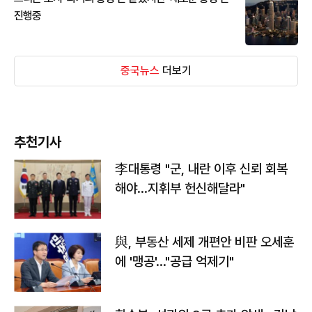
진행중
중국뉴스
더보기
추천기사
李대통령 "군, 내란 이후 신뢰 회복
해야…지휘부 헌신해달라"
與, 부동산 세제 개편안 비판 오세훈
에 '맹공'…"공급 억제기"