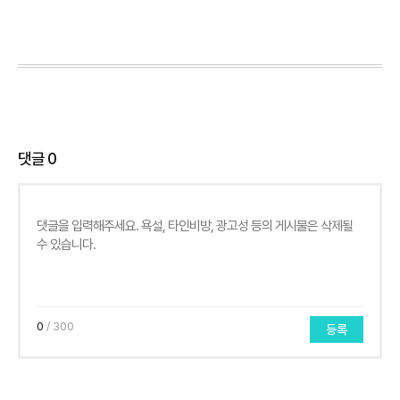
댓글
0
0
/ 300
등록