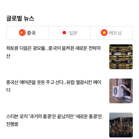
글로벌 뉴스
중국
일본
베트남
희토류 다음은 광모듈…중국이 움켜쥔 새로운 전략자
산
중국산 에어콘을 웃돈 주고 산다...유럽 열광시킨 메이
디
스티븐 로치 '과거의 홍콩'은 끝났지만 '새로운 홍콩'은
진행중