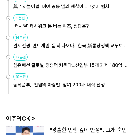
與 "'하늘이법' 여야 공동 발의 괜찮아…그것이 협치"
9분전
'캐시딜' 캐시워크 돈 버는 퀴즈, 정답은?
14분전
관세전쟁 '엔드게임' 윤곽 나오나…한국 新통상정책 교두보 활
용해야
17분전
섬유패션 글로벌 경쟁력 키운다…산업부 15개 과제 180억 지
원
18분전
농식품부, '천원의 아침밥' 참여 200개 대학 선정
아주PICK >
"경솔한 언행 깊이 반성"…고개 숙인