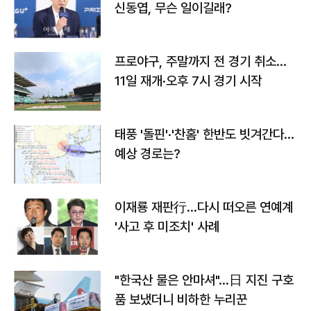
신동엽, 무슨 일이길래?
프로야구, 주말까지 전 경기 취소…
11일 재개·오후 7시 경기 시작
태풍 '돌핀'·'찬홈' 한반도 빗겨간다…
예상 경로는?
이재룡 재판行…다시 떠오른 연예계
'사고 후 미조치' 사례
"한국산 물은 안마셔"…日 지진 구호
품 보냈더니 비하한 누리꾼