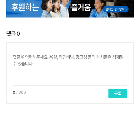
댓글
0
0
/ 300
등록