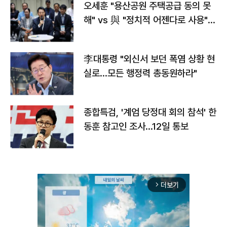
오세훈 "용산공원 주택공급 동의 못
해" vs 與 "정치적 어젠다로 사용"
맞불
李대통령 "외신서 보던 폭염 상황 현
실로…모든 행정력 총동원하라"
종합특검, '계엄 당정대 회의 참석' 한
동훈 참고인 조사...12일 통보
더보기
arrow_forward_ios