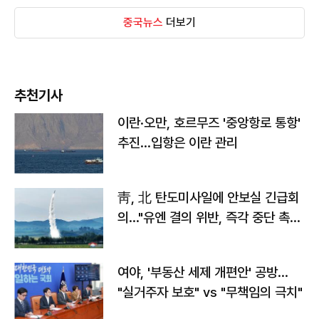
중국뉴스
더보기
추천기사
이란·오만, 호르무즈 '중앙항로 통항'
추진…입항은 이란 관리
靑, 北 탄도미사일에 안보실 긴급회
의…"유엔 결의 위반, 즉각 중단 촉
구"
여야, '부동산 세제 개편안' 공방…
"실거주자 보호" vs "무책임의 극치"