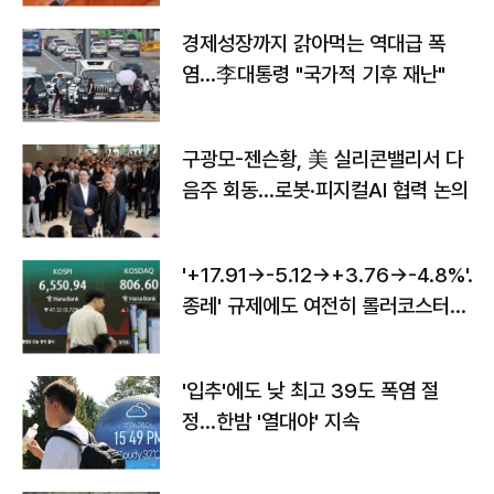
경제성장까지 갉아먹는 역대급 폭
염…李대통령 "국가적 기후 재난"
구광모-젠슨황, 美 실리콘밸리서 다
음주 회동…로봇·피지컬AI 협력 논의
'+17.91→-5.12→+3.76→-4.8%'…'
종레' 규제에도 여전히 롤러코스터
타는 코스피
'입추'에도 낮 최고 39도 폭염 절
정…한밤 '열대야' 지속