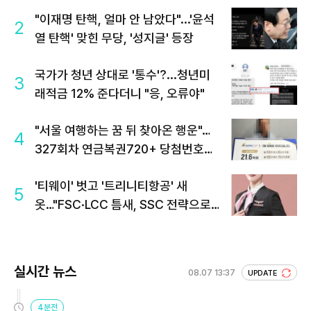
"이재명 탄핵, 얼마 안 남았다"...'윤석
2
열 탄핵' 맞힌 무당, '성지글' 등장
국가가 청년 상대로 '통수'?...청년미
3
래적금 12% 준다더니 "응, 오류야"
"서울 여행하는 꿈 뒤 찾아온 행운"…
4
327회차 연금복권720+ 당첨번호조
회 주목
'티웨이' 벗고 '트리니티항공' 새
5
옷…"FSC·LCC 틈새, SSC 전략으로
공략"
실시간 뉴스
08.07 13:37
UPDATE
4분전