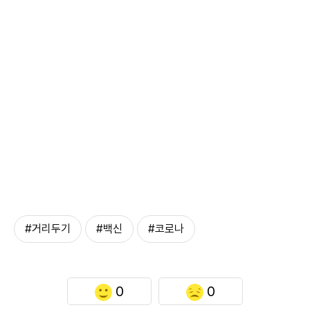
#거리두기
#백신
#코로나
0
0