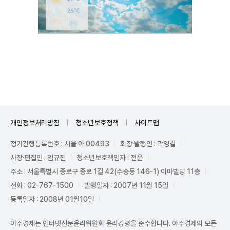
Unmute
개인정보처리방침
청소년보호정책
사이트맵
정기간행등록번호 : 서울 아 00493
회장·발행인 : 곽영길
사장·편집인 : 임규진
청소년보호책임자 : 전운
주소 : 서울특별시 종로구 종로 1길 42(수송동 146-1) 이마빌딩 11층
전화 : 02-767-1500
발행일자 : 2007년 11월 15일
등록일자 : 2008년 01월10일
아주경제는 인터넷신문윤리위원회 윤리강령을 준수합니다. 아주경제의 모든