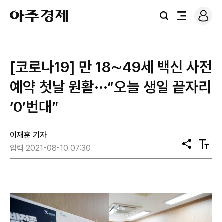
로
아
그
검
전
주
인
색
체
경
메
제
뉴
[코로나19] 만 18∼49세 백신 사전
예약 첫날 원활···“오늘 생일 끝자리
‘0’번대”
이재훈 기자
공
텍
입력 2021-08-10 07:30
유
스
트
크
기