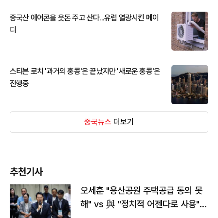
중국산 에어콘을 웃돈 주고 산다...유럽 열광시킨 메이
디
스티븐 로치 '과거의 홍콩'은 끝났지만 '새로운 홍콩'은
진행중
중국뉴스
더보기
추천기사
오세훈 "용산공원 주택공급 동의 못
해" vs 與 "정치적 어젠다로 사용"
맞불