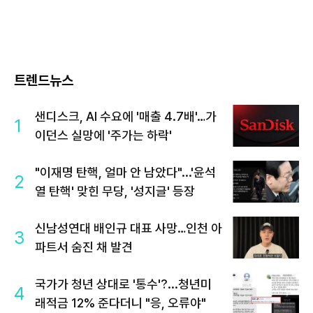
트렌드뉴스
샌디스크, AI 수요에 '매출 4.7배'…가
1
이던스 실망에 '주가는 하락'
"이재명 탄핵, 얼마 안 남았다"...'윤석
2
열 탄핵' 맞힌 무당, '성지글' 등장
신남성연대 배인규 대표 사망…인천 아
3
파트서 숨진 채 발견
국가가 청년 상대로 '통수'?...청년미
4
래적금 12% 준다더니 "응, 오류야"