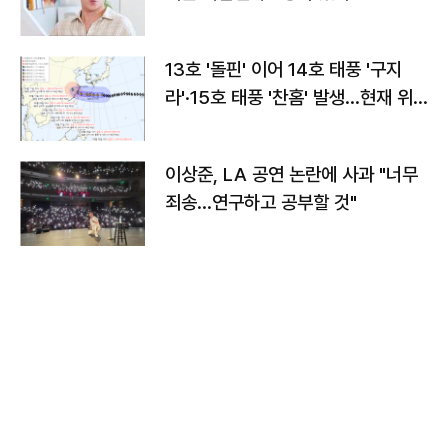
13호 '돌핀' 이어 14호 태풍 '구지
라'·15호 태풍 '찬홈' 발생…현재 위
치와 이동경로는?
이상준, LA 공연 논란에 사과 "너무
죄송…연구하고 공부할 것"