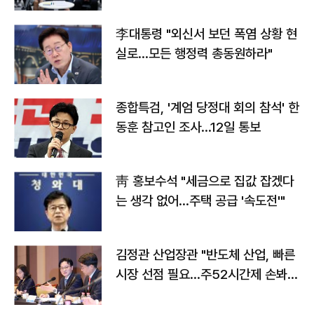
李대통령 "외신서 보던 폭염 상황 현
실로…모든 행정력 총동원하라"
종합특검, '계엄 당정대 회의 참석' 한
동훈 참고인 조사...12일 통보
靑 홍보수석 "세금으로 집값 잡겠다
는 생각 없어…주택 공급 '속도전'"
김정관 산업장관 "반도체 산업, 빠른
시장 선점 필요…주52시간제 손봐
야"