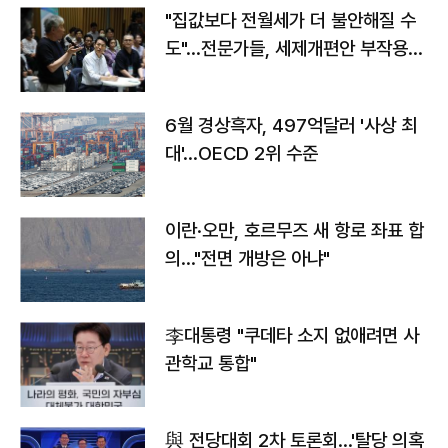
"집값보다 전월세가 더 불안해질 수
도"…전문가들, 세제개편안 부작용
우려
6월 경상흑자, 497억달러 '사상 최
대'…OECD 2위 수준
이란·오만, 호르무즈 새 항로 좌표 합
의…"전면 개방은 아냐"
李대통령 "쿠데타 소지 없애려면 사
관학교 통합"
與 전당대회 2차 토론회…'탈당 의혹