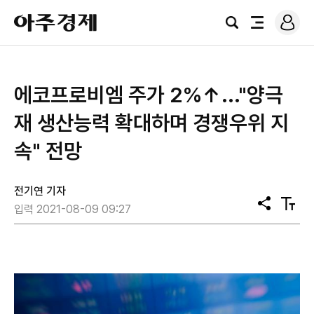
로
아
그
검
전
주
인
색
체
경
메
제
뉴
에코프로비엠 주가 2%↑..."양극
재 생산능력 확대하며 경쟁우위 지
속" 전망
전기연 기자
공
텍
입력 2021-08-09 09:27
유
스
트
크
기