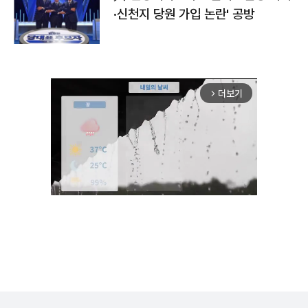
·신천지 당원 가입 논란' 공방
더보기
arrow_forward_ios
Unmute