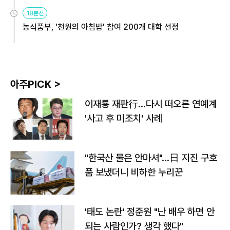
원
18분전
농식품부, '천원의 아침밥' 참여 200개 대학 선정
아주PICK >
이재룡 재판行…다시 떠오른 연예계
'사고 후 미조치' 사례
"한국산 물은 안마셔"…日 지진 구호
품 보냈더니 비하한 누리꾼
'태도 논란' 정준원 "난 배우 하면 안
되는 사람인가? 생각 했다"