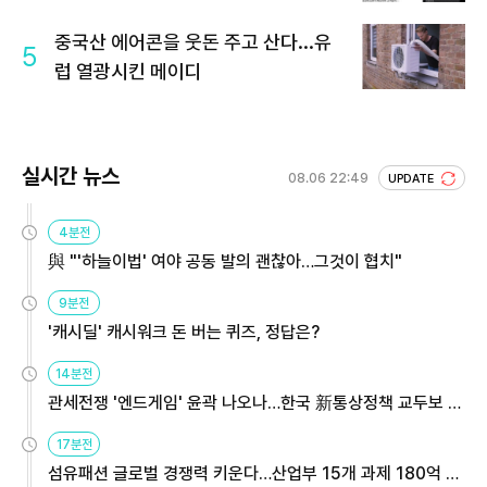
중국산 에어콘을 웃돈 주고 산다...유
5
럽 열광시킨 메이디
실시간 뉴스
08.06 22:49
UPDATE
4분전
與 "'하늘이법' 여야 공동 발의 괜찮아…그것이 협치"
9분전
'캐시딜' 캐시워크 돈 버는 퀴즈, 정답은?
14분전
관세전쟁 '엔드게임' 윤곽 나오나…한국 新통상정책 교두보 활
용해야
17분전
섬유패션 글로벌 경쟁력 키운다…산업부 15개 과제 180억 지