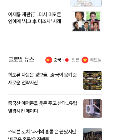
이재룡 재판行…다시 떠오른
연예계 '사고 후 미조치' 사례
글로벌 뉴스
중국
일본
베트남
희토류 다음은 광모듈…중국이 움켜쥔
새로운 전략자산
중국산 에어콘을 웃돈 주고 산다...유럽
열광시킨 메이디
스티븐 로치 '과거의 홍콩'은 끝났지만
'새로운 홍콩'은 진행중