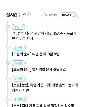
실시간 뉴스
08.08 02:49
UPDATE
1시간전
李, 정부 세제개편안에 제동…ISA·주가누르기
안 재검토 지시
3시간전
[오늘의 운세] 띠별 운세-8월 8일
3시간전
[오늘의 운세] 별자리별 운세-8월 8일
3시간전
[포토] 농협, 폭염·가뭄 피해 예방 총력…농가에
양수기 지원
3시간전
[포토] 김해 가뭄 피해 상황 점검하는 강호동