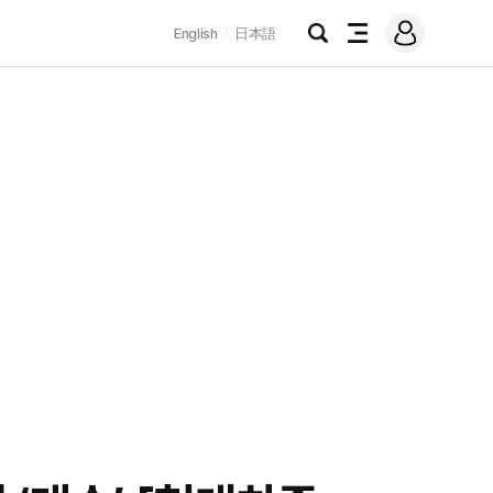
로
English
日本語
그
검
전
인
색
체
메
뉴