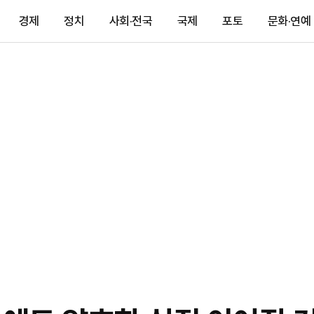
경제
정치
사회·전국
국제
포토
문화·연예