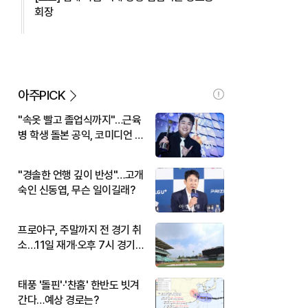
회장
아주PICK
"속옷 빨고 졸업식까지"…근육
병 학생 돌본 공익, 코미디언 김
규원이었다
"경솔한 언행 깊이 반성"…고개
숙인 신동엽, 무슨 일이길래?
프로야구, 주말까지 전 경기 취
소…11일 재개·오후 7시 경기
시작
태풍 '돌핀'·'찬홈' 한반도 빗겨
간다…예상 경로는?