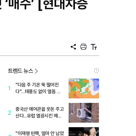
 ‘매수’ [현대차증
공
프
텍
유
린
스
트
트
크
기
트렌드 뉴스
"다음 주 기온 뚝 떨어진
1
다"…태풍도 없이 열돔 박
살 낸 '이것'
중국산 에어콘을 웃돈 주고
2
산다...유럽 열광시킨 메이
디
"이재명 탄핵, 얼마 안 남았