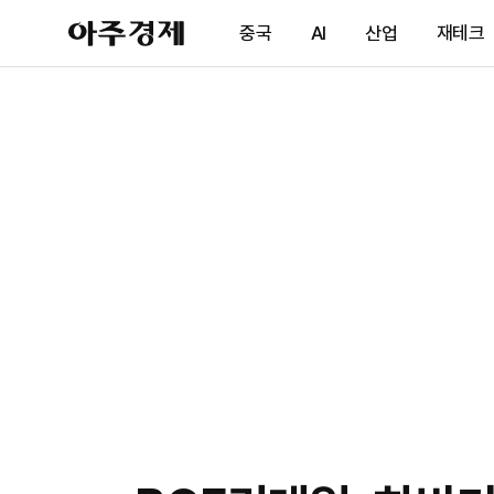
아
중국
AI
산업
재테크
주
경
제