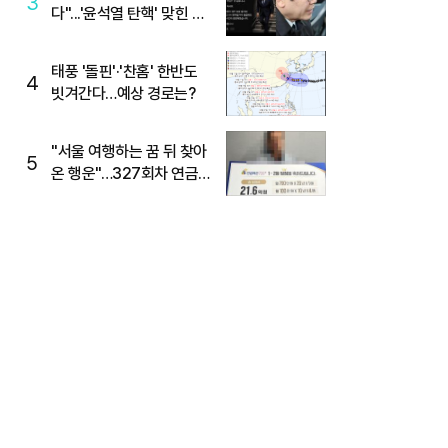
3
다"...'윤석열 탄핵' 맞힌 무
당, '성지글' 등장
태풍 '돌핀'·'찬홈' 한반도
4
빗겨간다…예상 경로는?
"서울 여행하는 꿈 뒤 찾아
5
온 행운"…327회차 연금
복권720+ 당첨번호조회
주목