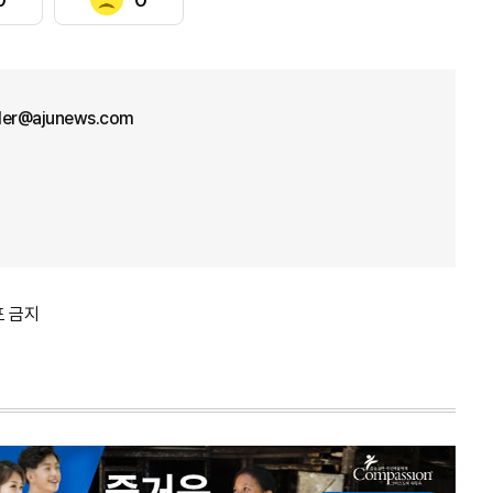
ller@ajunews.com
포 금지