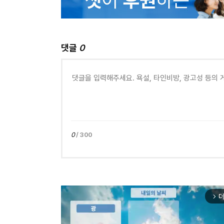
댓글
0
0
/ 300
더
arrow_forward_ios