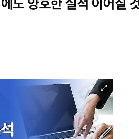
기에도 양호한 실적 이어질 것
이
미
지
확
대