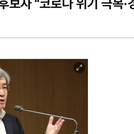
후보자 "코로나 위기 극복·
이
미
지
확
대