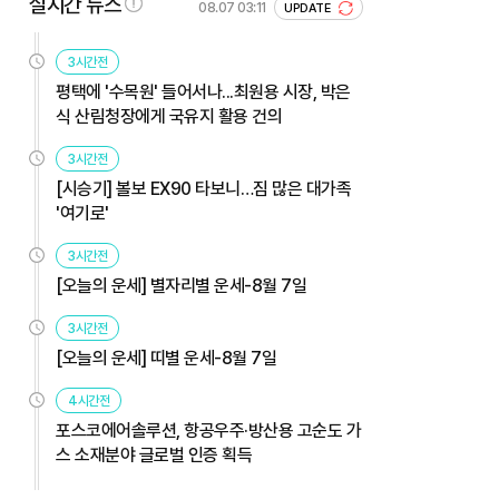
실시간 뉴스
08.07 03:11
UPDATE
3시간전
평택에 '수목원' 들어서나...최원용 시장, 박은
식 산림청장에게 국유지 활용 건의
3시간전
[시승기] 볼보 EX90 타보니…짐 많은 대가족
'여기로'
3시간전
[오늘의 운세] 별자리별 운세-8월 7일
3시간전
[오늘의 운세] 띠별 운세-8월 7일
4시간전
포스코에어솔루션, 항공우주·방산용 고순도 가
스 소재분야 글로벌 인증 획득