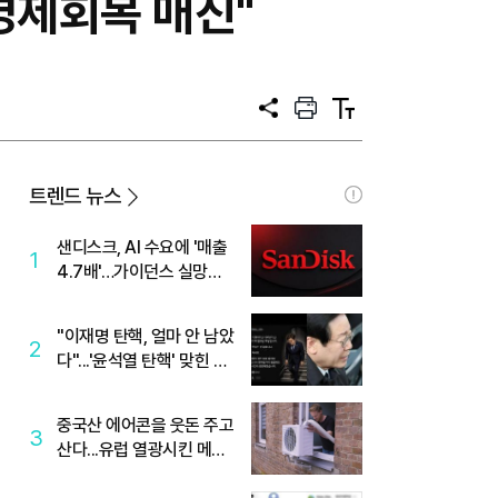
경제회복 매진"
공
프
텍
유
린
스
트
트
크
기
트렌드 뉴스
샌디스크, AI 수요에 '매출
1
4.7배'…가이던스 실망에
'주가는 하락'
"이재명 탄핵, 얼마 안 남았
2
다"...'윤석열 탄핵' 맞힌 무
당, '성지글' 등장
중국산 에어콘을 웃돈 주고
3
산다...유럽 열광시킨 메이
디