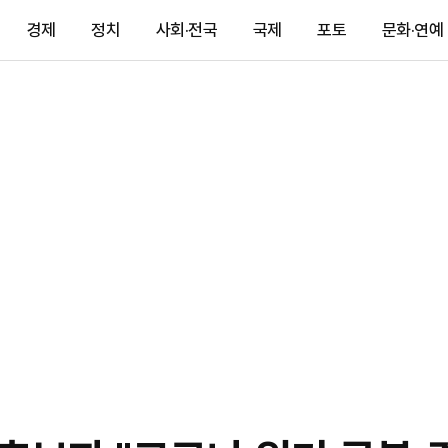
경제
정치
사회·전국
국제
포토
문화·연예