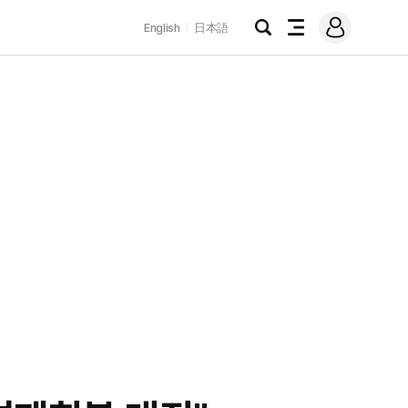
로
English
日本語
그
검
전
인
색
체
메
뉴