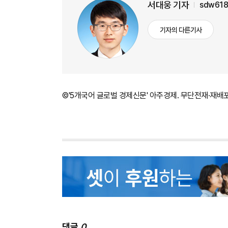
서대웅 기자
sdw618
기자의 다른기사
©'5개국어 글로벌 경제신문' 아주경제. 무단전재·재배
댓글
0