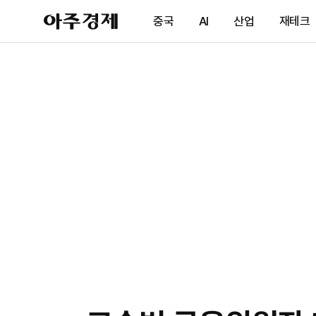
아
중국
AI
산업
재테크
주
경
제