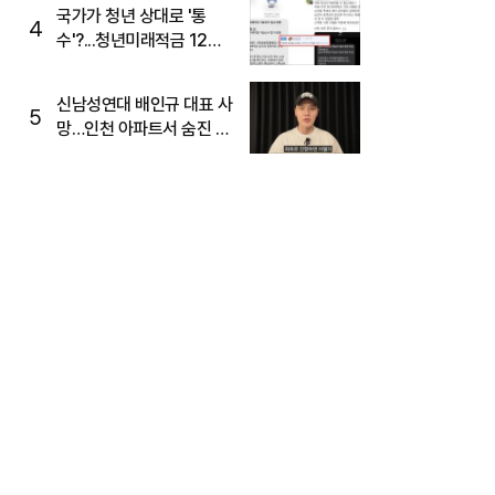
국가가 청년 상대로 '통
4
수'?...청년미래적금 12%
준다더니 "응, 오류야"
신남성연대 배인규 대표 사
5
망…인천 아파트서 숨진 채
발견