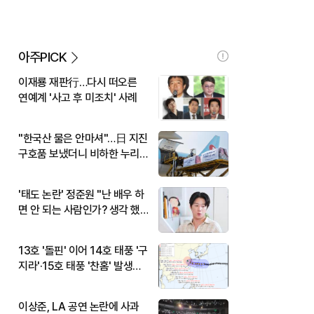
아주PICK
이재룡 재판行…다시 떠오른
연예계 '사고 후 미조치' 사례
"한국산 물은 안마셔"…日 지진
구호품 보냈더니 비하한 누리
꾼
'태도 논란' 정준원 "난 배우 하
면 안 되는 사람인가? 생각 했
다"
13호 '돌핀' 이어 14호 태풍 '구
지라'·15호 태풍 '찬홈' 발생…
현재 위치와 이동경로는?
이상준, LA 공연 논란에 사과