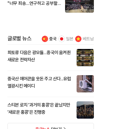
"너무 죄송…연구하고 공부할
것"
글로벌 뉴스
중국
일본
베트남
희토류 다음은 광모듈…중국이 움켜쥔
새로운 전략자산
중국산 에어콘을 웃돈 주고 산다...유럽
열광시킨 메이디
스티븐 로치 '과거의 홍콩'은 끝났지만
'새로운 홍콩'은 진행중