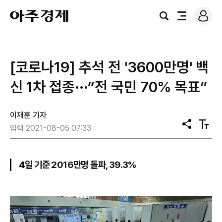
로
아
그
검
전
주
인
색
체
경
메
제
뉴
[코로나19] 추석 전 '3600만명' 백
신 1차 접종···“전 국민 70% 목표”
이재훈 기자
공
텍
입력 2021-08-05 07:33
유
스
트
크
기
4일 기준 2016만명 돌파, 39.3%