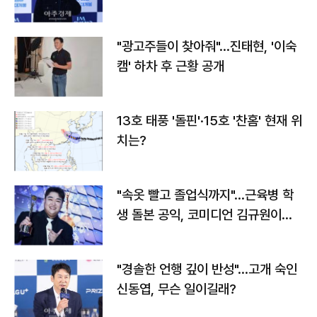
"광고주들이 찾아줘"…진태현, '이숙
캠' 하차 후 근황 공개
13호 태풍 '돌핀'·15호 '찬홈' 현재 위
치는?
"속옷 빨고 졸업식까지"…근육병 학
생 돌본 공익, 코미디언 김규원이었
다
"경솔한 언행 깊이 반성"…고개 숙인
신동엽, 무슨 일이길래?