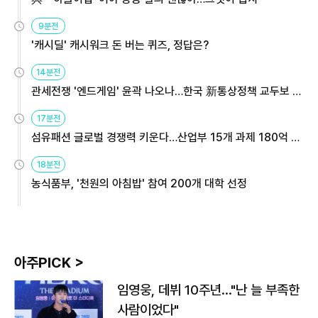
9분전
'캐시딜' 캐시워크 돈 버는 퀴즈, 정답은?
14분전
관세전쟁 '엔드게임' 윤곽 나오나…한국 新통상정책 교두보 활
용해야
17분전
섬유패션 글로벌 경쟁력 키운다…산업부 15개 과제 180억 지
원
18분전
농식품부, '천원의 아침밥' 참여 200개 대학 선정
아주PICK >
임영웅, 데뷔 10주년…"난 늘 부족한
사람이었다"