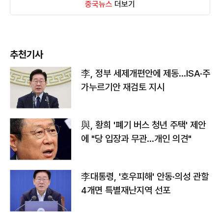
중국뉴스
더보기
추천기사
李, 정부 세제개편안에 제동…ISA·주
가누르기안 재검토 지시
與, 황희 '폐기 버스 청년 주택' 제안
에 "당 입장과 무관…개인 의견"
李대통령, '호우피해' 안동·의성 관할
4개면 특별재난지역 선포