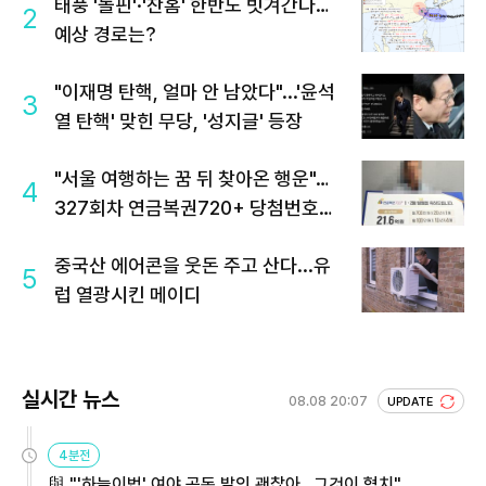
태풍 '돌핀'·'찬홈' 한반도 빗겨간다…
2
예상 경로는?
"이재명 탄핵, 얼마 안 남았다"...'윤석
3
열 탄핵' 맞힌 무당, '성지글' 등장
"서울 여행하는 꿈 뒤 찾아온 행운"…
4
327회차 연금복권720+ 당첨번호조
회 주목
중국산 에어콘을 웃돈 주고 산다...유
5
럽 열광시킨 메이디
실시간 뉴스
08.08 20:07
UPDATE
4분전
與 "'하늘이법' 여야 공동 발의 괜찮아…그것이 협치"