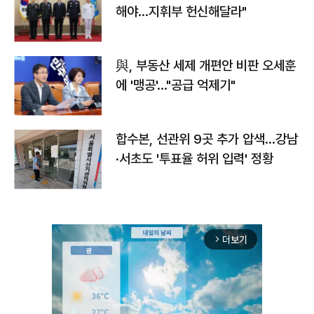
해야…지휘부 헌신해달라"
與, 부동산 세제 개편안 비판 오세훈
에 '맹공'…"공급 억제기"
합수본, 선관위 9곳 추가 압색…강남
·서초도 '투표율 허위 입력' 정황
더보기
arrow_forward_ios