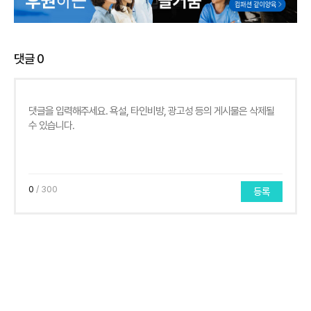
댓글
0
0
/ 300
등록