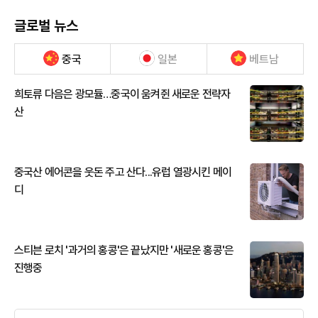
글로벌 뉴스
중국
일본
베트남
희토류 다음은 광모듈…중국이 움켜쥔 새로운 전략자
산
중국산 에어콘을 웃돈 주고 산다...유럽 열광시킨 메이
디
스티븐 로치 '과거의 홍콩'은 끝났지만 '새로운 홍콩'은
진행중