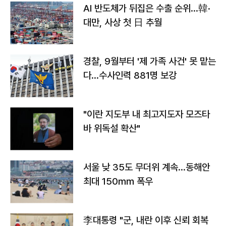
AI 반도체가 뒤집은 수출 순위…韓·
대만, 사상 첫 日 추월
경찰, 9월부터 '제 가족 사건' 못 맡는
다…수사인력 881명 보강
"이란 지도부 내 최고지도자 모즈타
바 위독설 확산"
서울 낮 35도 무더위 계속…동해안
최대 150㎜ 폭우
李대통령 "군, 내란 이후 신뢰 회복