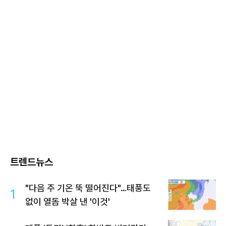
트렌드뉴스
"다음 주 기온 뚝 떨어진다"…태풍도
1
없이 열돔 박살 낸 '이것'