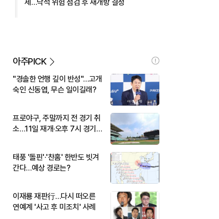
제…낙석 위험 점검 후 재개방 결정
아주PICK
"경솔한 언행 깊이 반성"…고개
숙인 신동엽, 무슨 일이길래?
프로야구, 주말까지 전 경기 취
소…11일 재개·오후 7시 경기
시작
태풍 '돌핀'·'찬홈' 한반도 빗겨
간다…예상 경로는?
이재룡 재판行…다시 떠오른
연예계 '사고 후 미조치' 사례