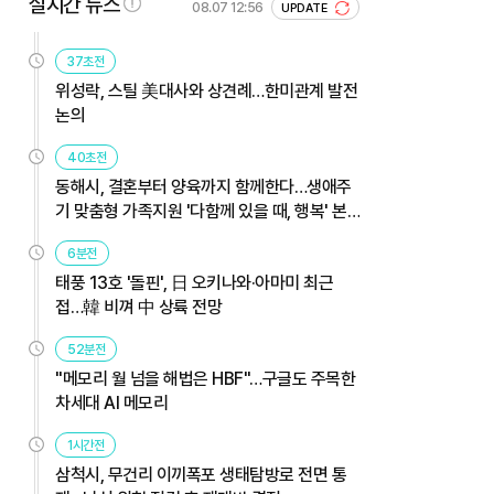
실시간 뉴스
08.07 12:56
UPDATE
37초전
위성락, 스틸 美대사와 상견례…한미관계 발전
논의
40초전
동해시, 결혼부터 양육까지 함께한다…생애주
기 맞춤형 가족지원 '다함께 있을 때, 행복' 본
격 운영
6분전
태풍 13호 '돌핀', 日 오키나와·아마미 최근
접…韓 비껴 中 상륙 전망
52분전
"메모리 월 넘을 해법은 HBF"…구글도 주목한
차세대 AI 메모리
1시간전
삼척시, 무건리 이끼폭포 생태탐방로 전면 통