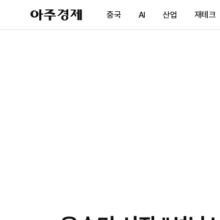
아
중국
AI
산업
재테크
주
경
제