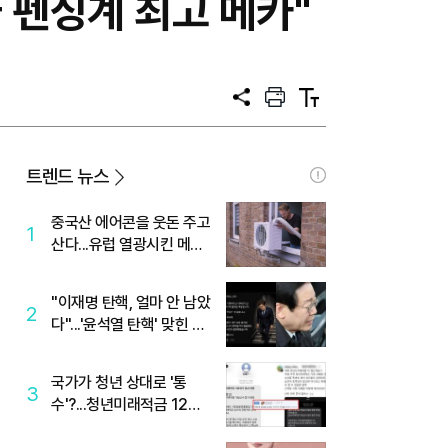
 펜싱계 최고 메카"
공
프
텍
유
린
스
트
트
크
기
트렌드 뉴스
중국산 에어콘을 웃돈 주고
1
산다...유럽 열광시킨 메이
디
"이재명 탄핵, 얼마 안 남았
2
다"...'윤석열 탄핵' 맞힌 무
당, '성지글' 등장
국가가 청년 상대로 '통
3
수'?...청년미래적금 12%
준다더니 "응, 오류야"