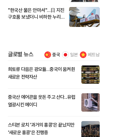
"한국산 물은 안마셔"…日 지진
구호품 보냈더니 비하한 누리
꾼
글로벌 뉴스
중국
일본
베트남
희토류 다음은 광모듈…중국이 움켜쥔
새로운 전략자산
중국산 에어콘을 웃돈 주고 산다...유럽
열광시킨 메이디
스티븐 로치 '과거의 홍콩'은 끝났지만
'새로운 홍콩'은 진행중