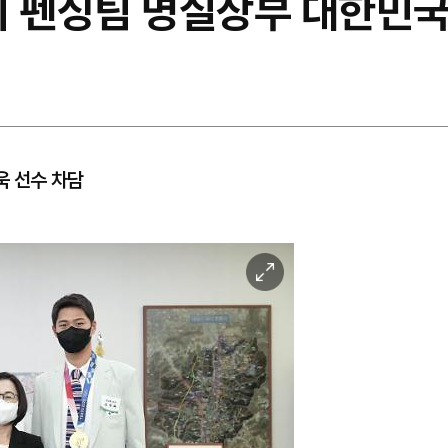
시 펜싱팀 명실상부 대한민국
욱 선수 차담
이
미
지
확
대