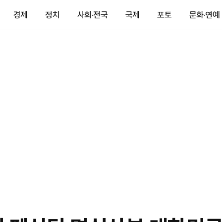
경제
정치
사회·전국
국제
포토
문화·연예