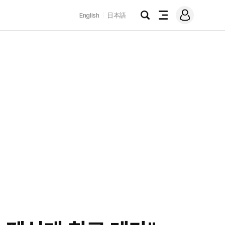
로
English
日本語
그
검
전
인
색
체
메
뉴