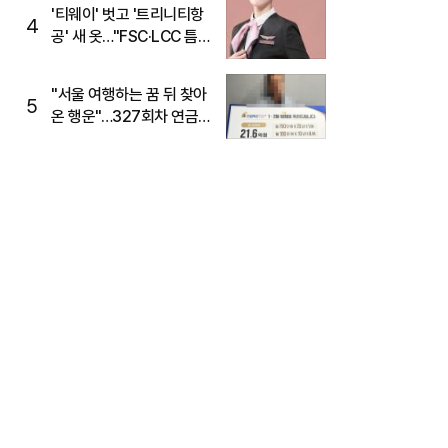
'티웨이' 벗고 '트리니티항
4
공' 새 옷…"FSC·LCC 틈
새, SSC 전략으로 공략"
"서울 여행하는 꿈 뒤 찾아
5
온 행운"…327회차 연금
복권720+ 당첨번호조회
주목