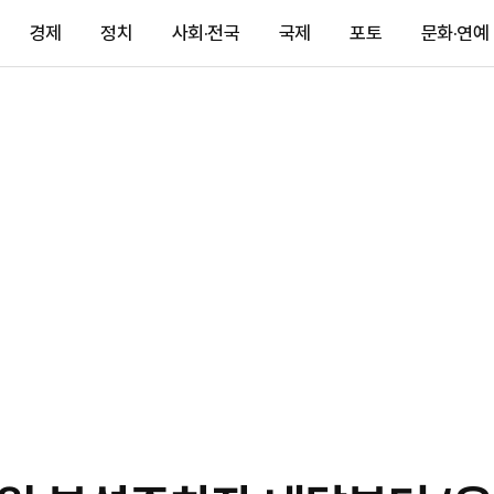
경제
정치
사회·전국
국제
포토
문화·연예