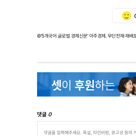
©'5개국어 글로벌 경제신문' 아주경제. 무단전재·재배
댓글
0