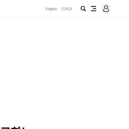
로
English
日本語
그
검
전
인
색
체
메
뉴