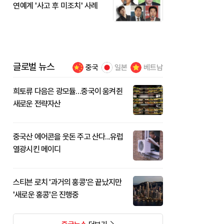
연예계 '사고 후 미조치' 사례
글로벌 뉴스
중국
일본
베트남
희토류 다음은 광모듈…중국이 움켜쥔
새로운 전략자산
중국산 에어콘을 웃돈 주고 산다...유럽
열광시킨 메이디
스티븐 로치 '과거의 홍콩'은 끝났지만
'새로운 홍콩'은 진행중