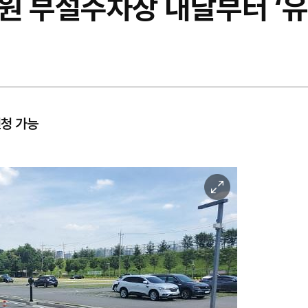
원 부설주차장 내달부터 ‘유
신청 가능
이
미
지
확
대