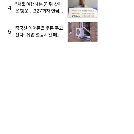
"서울 여행하는 꿈 뒤 찾아
4
온 행운"…327회차 연금
복권720+ 당첨번호조회
주목
중국산 에어콘을 웃돈 주고
5
산다...유럽 열광시킨 메이
디