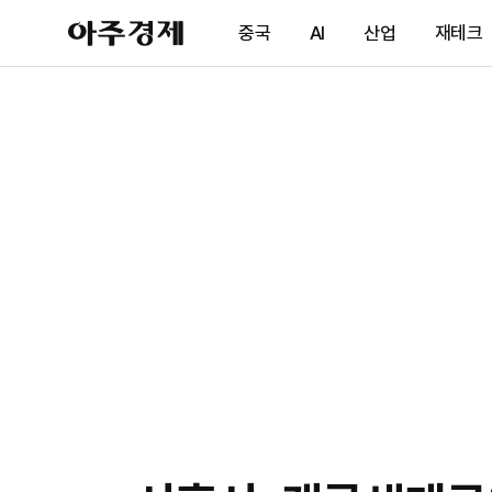
아
중국
AI
산업
재테크
주
경
제