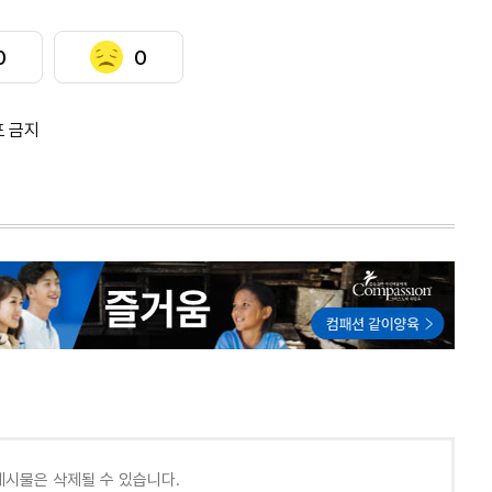
0
0
포 금지