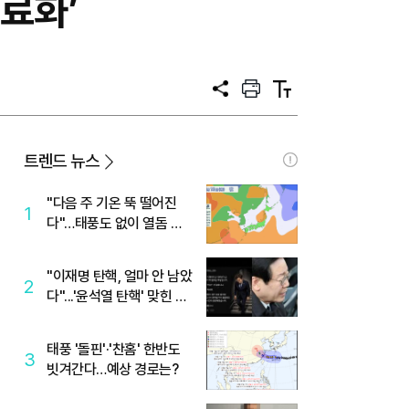
료화’
공
프
텍
유
린
스
트
트
크
기
트렌드 뉴스
"다음 주 기온 뚝 떨어진
1
다"…태풍도 없이 열돔 박
살 낸 '이것'
"이재명 탄핵, 얼마 안 남았
2
다"...'윤석열 탄핵' 맞힌 무
당, '성지글' 등장
태풍 '돌핀'·'찬홈' 한반도
3
빗겨간다…예상 경로는?