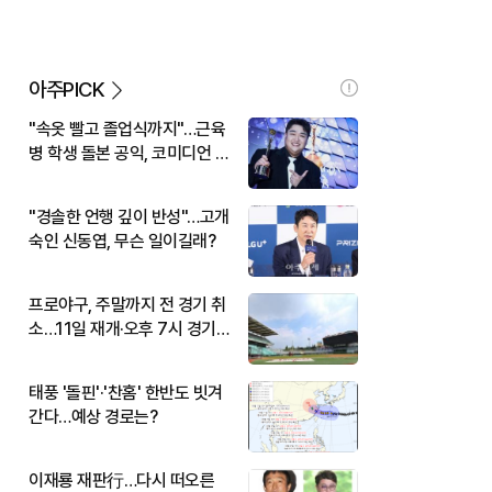
아주PICK
"속옷 빨고 졸업식까지"…근육
병 학생 돌본 공익, 코미디언 김
규원이었다
"경솔한 언행 깊이 반성"…고개
숙인 신동엽, 무슨 일이길래?
프로야구, 주말까지 전 경기 취
소…11일 재개·오후 7시 경기
시작
태풍 '돌핀'·'찬홈' 한반도 빗겨
간다…예상 경로는?
이재룡 재판行…다시 떠오른