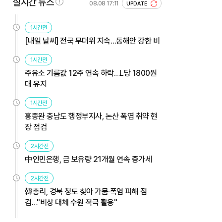
실시간 뉴스
08.08 17:11
UPDATE
1시간전
[내일 날씨] 전국 무더위 지속…동해안 강한 비
1시간전
주유소 기름값 12주 연속 하락…L당 1800원
대 유지
1시간전
홍종완 충남도 행정부지사, 논산 폭염 취약 현
장 점검
2시간전
中인민은행, 금 보유량 21개월 연속 증가세
2시간전
韓총리, 경북 청도 찾아 가뭄·폭염 피해 점
검…"비상 대체 수원 적극 활용"