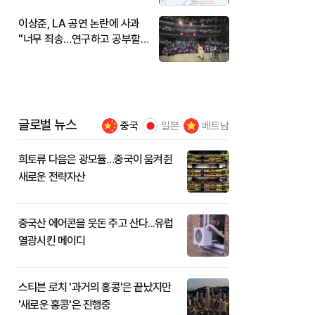
이상준, LA 공연 논란에 사과
"너무 죄송…연구하고 공부할
것"
글로벌 뉴스
중국
일본
베트남
희토류 다음은 광모듈…중국이 움켜쥔
새로운 전략자산
중국산 에어콘을 웃돈 주고 산다...유럽
열광시킨 메이디
스티븐 로치 '과거의 홍콩'은 끝났지만
'새로운 홍콩'은 진행중