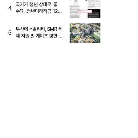
국가가 청년 상대로 '통
4
수'?...청년미래적금 12%
준다더니 "응, 오류야"
두산에너빌리티, SMR 세
5
제 지원·빌 게이츠 방한 기
대에 5%대 강세