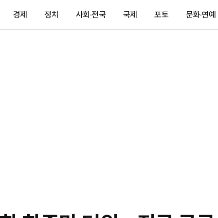
경제
정치
사회·전국
국제
포토
문화·연예