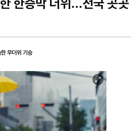
듯한 한증막 더위…전국 곳곳
습한 무더위 기승
이
미
지
확
대