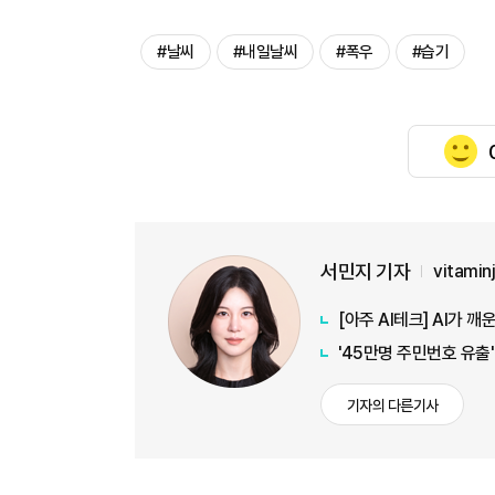
#날씨
#내일날씨
#폭우
#습기
서민지 기자
vitamin
[아주 AI테크] AI가 깨
'45만명 주민번호 유출
기자의 다른기사