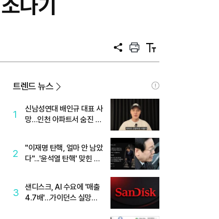
 소나기
공
프
텍
유
린
스
트
트
크
기
트렌드 뉴스
신남성연대 배인규 대표 사
1
망…인천 아파트서 숨진 채
발견
"이재명 탄핵, 얼마 안 남았
2
다"...'윤석열 탄핵' 맞힌 무
당, '성지글' 등장
샌디스크, AI 수요에 '매출
3
4.7배'…가이던스 실망에
'주가는 하락'