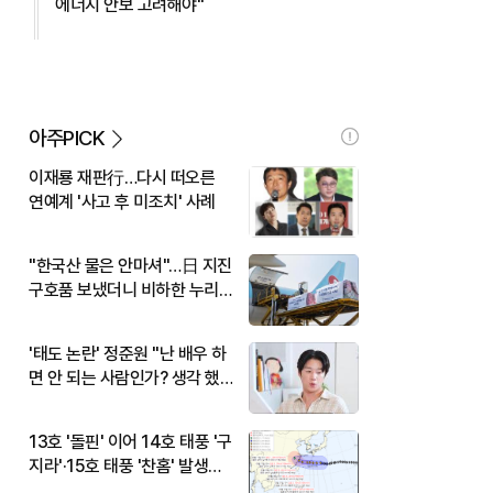
에너지 안보 고려해야"
아주PICK
이재룡 재판行…다시 떠오른
연예계 '사고 후 미조치' 사례
"한국산 물은 안마셔"…日 지진
구호품 보냈더니 비하한 누리
꾼
'태도 논란' 정준원 "난 배우 하
면 안 되는 사람인가? 생각 했
다"
13호 '돌핀' 이어 14호 태풍 '구
지라'·15호 태풍 '찬홈' 발생…
현재 위치와 이동경로는?