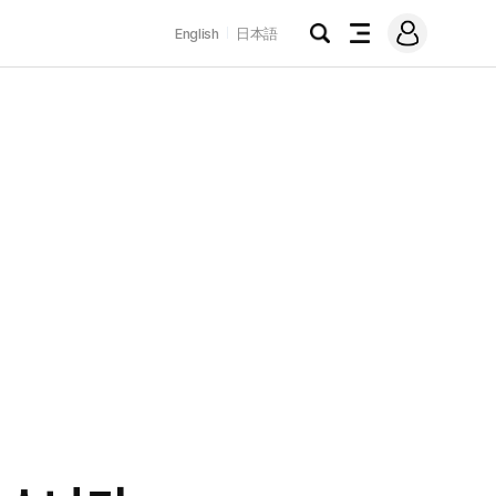
로
English
日本語
그
검
전
인
색
체
메
뉴