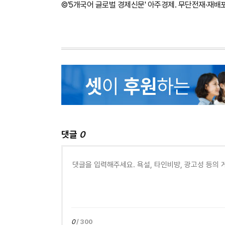
©'5개국어 글로벌 경제신문' 아주경제. 무단전재·재배
댓글
0
0
/ 300