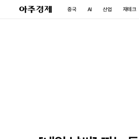
아
중국
AI
산업
재테크
주
경
제