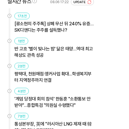
실시간 뉴스
08.06 17:22
UPDATE
17초전
[류소현의 주주톡] 상폐 무산 뒤 240% 유증…
SK디앤디는 주주를 설득했나?
1분전
반 고흐 '별이 빛나는 밤' 닮은 태양…역대 최고
해상도 관측 성공
2분전
평택대, 천원매점·앵커사업 확대...학생복지부
터 지역정주까지 연결
4분전
'계엄 당정대 회의 참석' 한동훈 "소환통보 안
받아"…종합특검 "의원실 수령했다"
7분전
통상본부장, 英에 "러시아산 LNG 제재 때 韓