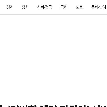
경제
정치
사회·전국
국제
포토
문화·연예