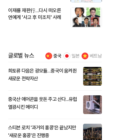
이재룡 재판行…다시 떠오른
연예계 '사고 후 미조치' 사례
글로벌 뉴스
중국
일본
베트남
희토류 다음은 광모듈…중국이 움켜쥔
새로운 전략자산
중국산 에어콘을 웃돈 주고 산다...유럽
열광시킨 메이디
스티븐 로치 '과거의 홍콩'은 끝났지만
'새로운 홍콩'은 진행중