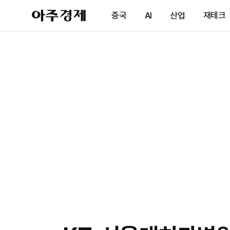
아
중국
AI
산업
재테크
주
경
제