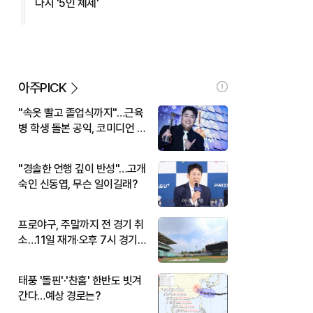
다시 '5인 체제'
아주PICK
"속옷 빨고 졸업식까지"…근육
병 학생 돌본 공익, 코미디언 김
규원이었다
"경솔한 언행 깊이 반성"…고개
숙인 신동엽, 무슨 일이길래?
프로야구, 주말까지 전 경기 취
소…11일 재개·오후 7시 경기
시작
태풍 '돌핀'·'찬홈' 한반도 빗겨
간다…예상 경로는?