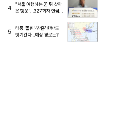
"서울 여행하는 꿈 뒤 찾아
4
온 행운"…327회차 연금
복권720+ 당첨번호조회
주목
태풍 '돌핀'·'찬홈' 한반도
5
빗겨간다…예상 경로는?