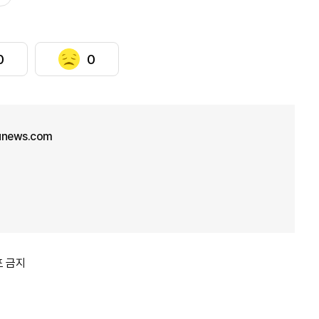
0
0
unews.com
포 금지