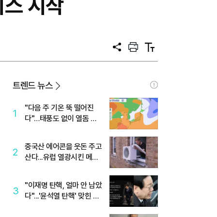
비스 시작
공
프
텍
유
린
스
트
트
크
기
트렌드 뉴스
"다음 주 기온 뚝 떨어진
1
다"…태풍도 없이 열돔 박
살 낸 '이것'
중국산 에어콘을 웃돈 주고
2
산다...유럽 열광시킨 메이
디
"이재명 탄핵, 얼마 안 남았
3
다"...'윤석열 탄핵' 맞힌 무
당, '성지글' 등장