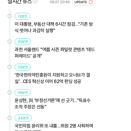
실시간 뉴스
08.07 20:46
UPDATE
12분전
이 대통령, 부동산 대책 6시간 점검…"기존 방
식 벗어나 과감히 실행"
30분전
과천 서울랜드 "여름 시즌 파일럿 콘텐츠 '데드
퍼레이드' 공개"
35분전
'한국한의약진흥원이 지원하고 오너브가 결
실'…CES 혁신상 이어 62억 펀딩 성공
36분전
윤상현, 與 '부정선거론'에 선 긋기…"득표수
조작 주장은 선동"
44분전
국민의힘 윤리위 또 내홍…위원 2명 사퇴하며