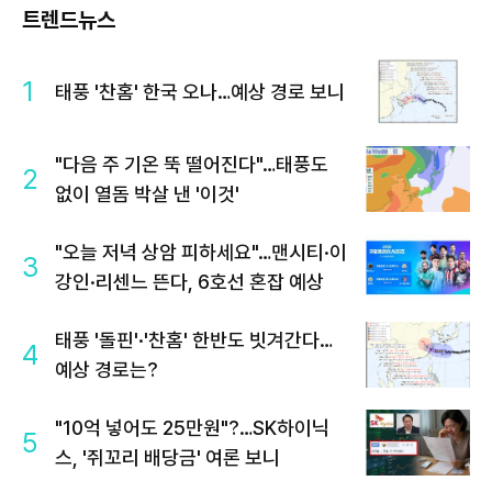
트렌드뉴스
1
태풍 '찬홈' 한국 오나…예상 경로 보니
"다음 주 기온 뚝 떨어진다"…태풍도
2
없이 열돔 박살 낸 '이것'
"오늘 저녁 상암 피하세요"…맨시티·이
3
강인·리센느 뜬다, 6호선 혼잡 예상
태풍 '돌핀'·'찬홈' 한반도 빗겨간다…
4
예상 경로는?
"10억 넣어도 25만원"?…SK하이닉
5
스, '쥐꼬리 배당금' 여론 보니