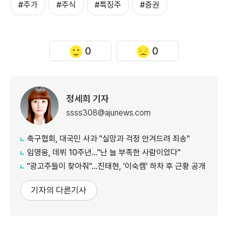
#주가
#주식
#특징주
#증권
0
0
정세희 기자
ssss308@ajunews.com
축구협회, 대국민 사과 "실망과 걱정 안겨드려 죄송"
임영웅, 데뷔 10주년…"난 늘 부족한 사람이었다"
"광고주들이 찾아줘"…진태현, '이숙캠' 하차 후 근황 공개
기자의 다른기사