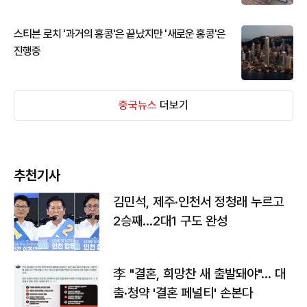
스티븐 로치 '과거의 홍콩'은 끝났지만 '새로운 홍콩'은
진행중
중국뉴스
더보기
추천기사
김민석, 제주·인천서 정청래 누르고
2승째…2대1 구도 완성
李 "결혼, 희망찬 새 출발돼야"… 대
출·청약 '결혼 페널티' 손본다