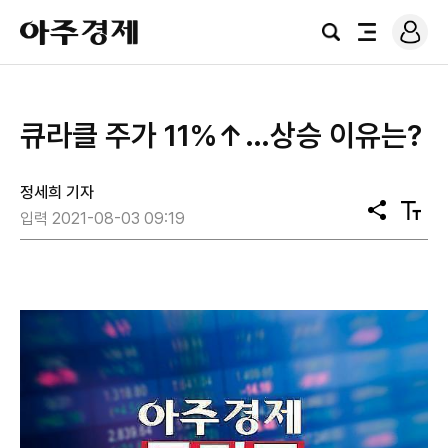
로
아
그
검
전
주
인
색
체
경
메
제
뉴
큐라클 주가 11%↑…상승 이유는?
정세희 기자
공
텍
입력 2021-08-03 09:19
유
스
트
크
기