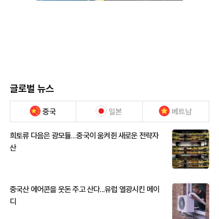
글로벌 뉴스
중국
일본
베트남
희토류 다음은 광모듈…중국이 움켜쥔 새로운 전략자
산
중국산 에어콘을 웃돈 주고 산다...유럽 열광시킨 메이
디