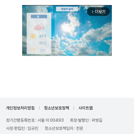
더보기
arrow_forward_ios
Mute
개인정보처리방침
청소년보호정책
사이트맵
정기간행등록번호 : 서울 아 00493
회장·발행인 : 곽영길
사장·편집인 : 임규진
청소년보호책임자 : 전운