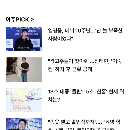
아주PICK >
임영웅, 데뷔 10주년…"난 늘 부족한
사람이었다"
"광고주들이 찾아줘"…진태현, '이숙
캠' 하차 후 근황 공개
13호 태풍 '돌핀'·15호 '찬홈' 현재 위
치는?
"속옷 빨고 졸업식까지"…근육병 학