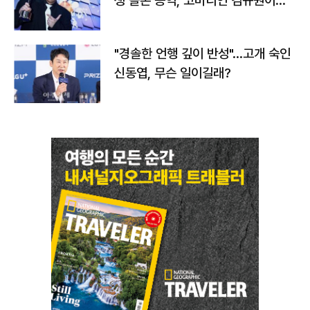
생 돌본 공익, 코미디언 김규원이었
다
"경솔한 언행 깊이 반성"…고개 숙인
신동엽, 무슨 일이길래?