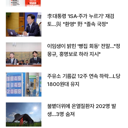
李대통령 'ISA·주가 누르기' 재검
토…與 "환영" 野 "졸속 국정"
이임생이 밝힌 '빵집 회동' 전말…"정
몽규, 홍명보로 하라 지시"
주유소 기름값 12주 연속 하락…L당
1800원대 유지
불볕더위에 온열질환자 202명 발
생…3명 숨져