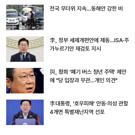
전국 무더위 지속…동해안 강한 비
李, 정부 세제개편안에 제동…ISA·주
가누르기안 재검토 지시
與, 황희 '폐기 버스 청년 주택' 제안
에 "당 입장과 무관…개인 의견"
李대통령, '호우피해' 안동·의성 관할
4개면 특별재난지역 선포