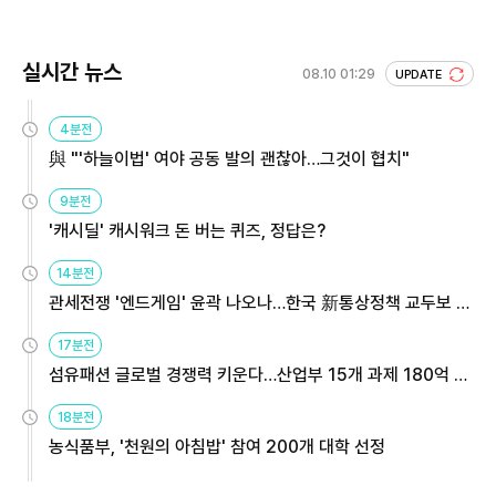
실시간 뉴스
08.10 01:29
UPDATE
4분전
與 "'하늘이법' 여야 공동 발의 괜찮아…그것이 협치"
9분전
'캐시딜' 캐시워크 돈 버는 퀴즈, 정답은?
14분전
관세전쟁 '엔드게임' 윤곽 나오나…한국 新통상정책 교두보 활
용해야
17분전
섬유패션 글로벌 경쟁력 키운다…산업부 15개 과제 180억 지
원
18분전
농식품부, '천원의 아침밥' 참여 200개 대학 선정