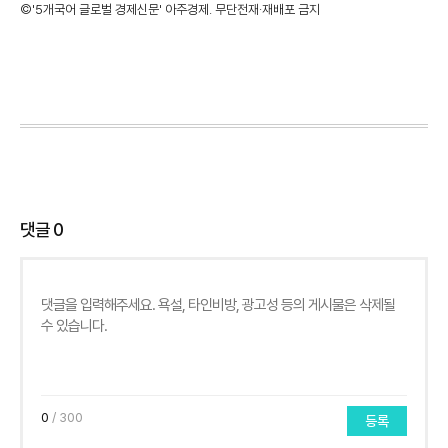
©'5개국어 글로벌 경제신문' 아주경제. 무단전재·재배포 금지
댓글
0
0
/ 300
등록