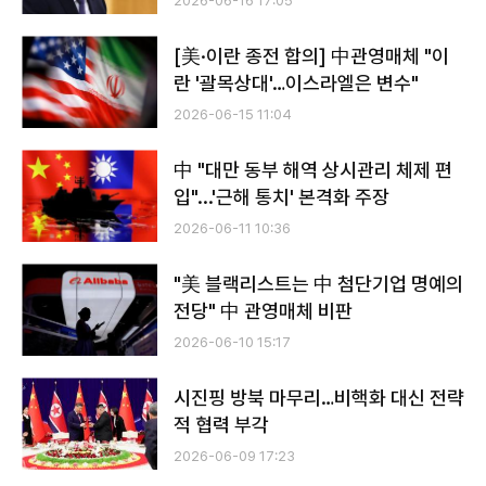
2026-06-16 17:05
[美·이란 종전 합의] 中관영매체 "이
란 '괄목상대'…이스라엘은 변수"
2026-06-15 11:04
中 "대만 동부 해역 상시관리 체제 편
입"...'근해 통치' 본격화 주장
2026-06-11 10:36
"美 블랙리스트는 中 첨단기업 명예의
전당" 中 관영매체 비판
2026-06-10 15:17
시진핑 방북 마무리…비핵화 대신 전략
적 협력 부각
2026-06-09 17:23
전