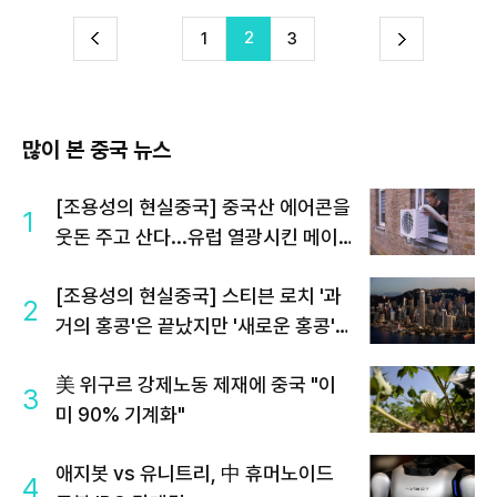
2
다
1
3
이
음
많이 본 중국 뉴스
[조용성의 현실중국] 중국산 에어콘을
1
웃돈 주고 산다...유럽 열광시킨 메이
디
[조용성의 현실중국] 스티븐 로치 '과
2
거의 홍콩'은 끝났지만 '새로운 홍콩'은
진행중
美 위구르 강제노동 제재에 중국 "이
3
미 90% 기계화"
애지봇 vs 유니트리, 中 휴머노이드
4