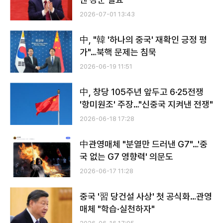
2026-07-01 13:43
中, "韓 '하나의 중국' 재확인 긍정 평
가"…북핵 문제는 침묵
2026-06-19 11:51
中, 창당 105주년 앞두고 6·25전쟁
'항미원조' 주장…"신중국 지켜낸 전쟁"
2026-06-18 17:28
中관영매체 "분열만 드러낸 G7"…'중
국 없는 G7 영향력' 의문도
2026-06-17 11:28
중국 '習 당건설 사상' 첫 공식화…관영
매체 "학습·실천하자"