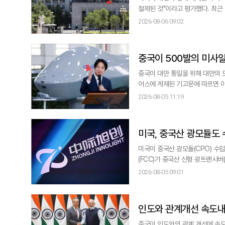
절제된 것"이라고 평가했다. 최근 미국 연방통신위원회(FCC)와 국토안보부는 중국산 무인기, 소비자용 라우터, 해저 광케
이블 등에 제재 조치를 내놓았으며, 
2026-08-06 09:02
한 대응 조치로 중국 상무부는 5
적용하지 않
중국이 500발의 미사
중국이 대만 통일을 위해 대만의 모든 항구를
어스에 게재된 기고문에 따르면 아직
문에 따르면 중국의 대만에 대한 군
2026-08-05 11:19
설물 타격이고, 세 번째는 해상 
투입과 엄청난 인명 피
미국, 중국산 광모듈도 
미국이 중국산 광모듈(CPO) 수입 금지를 추진하고
(FCC)가 중국산 신형 광트랜시
의 소식통을 인용해 5일 전했다.
2026-08-05 09:01
이다. 미국 당국은 올해 안에 해당 금지 조치를 발표·시행하는 것을 목표로 하고 있다. 중국 기업이 관련 장비를 통해 데이터
를 탈취하거나 악성코드
인도와 관계개선 속도내
중국이 인도와의 관계 개선에 속도