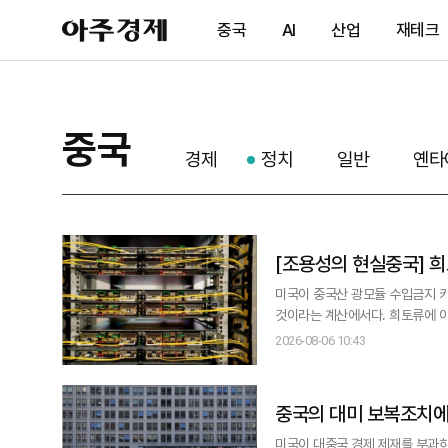
아
중국
AI
산업
재테크
주
경
제
중국
경제
정치
일반
옌타
[
미국이 중국산 광모듈 수입금지 카
것이라는 계산에서다. 희토류에 이어 광모듈이 미중
GPU, 서버와 서버를 초고속으로
2026-08-06 10:43
부족하면 데이터센터는 제 성능을 낼
은 이미 이 시장에서 압도적인
중국의 대미 보복조치에
미국이 대중국 경제 제재를 부과하