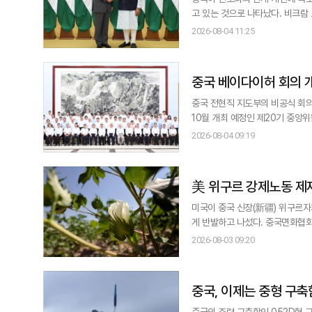
고 있는 것으로 나타났다. 비크람 도라이스와미 주중국 인도대사는 지난달 31일 베이징에 위치한 인도대사관 오픈데이 행
사에서 "중국 정부가 자국 SNS
2026-08-04 11:25
하고 있다"는 발언을 내놓았다고 
도인들은 중국 SNS에
중국 베이다이허 회의 개
중국 전현직 지도부의 비공식 회의
10월 개최 예정인 제20기 중앙위원회 제5차
면, 중국공산당 서열 5위인 차이
2026-08-04 09:19
島)시 베이다이허에서 하계 휴가 중인 전문가들을 만
가주석의 위임을 받아 중국공산당
美 위구르 강제노동 제재
미국이 중국 신장(新疆) 위구르자
게 반발하고 나섰다. 중국면화협회는 2일 성명을 통해 "미국의 이른바 '강제노동' 주장은 사실과 법적 근거가 전혀 없다"며
반발했다고 중국신문사가 3일 전했
2026-08-03 09:20
직에 이르는 전 산업 공정이 고도
중국, 이제는 중형 구축
중국의 주력 구축함인 052D형 구