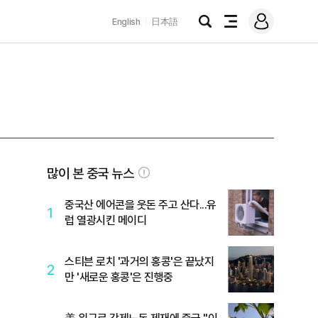
로
English
日本語
그
검
전
인
색
체
메
뉴
많이 본 중국 뉴스
중국산 에어콘을 웃돈 주고 산다...유
1
럽 열광시킨 메이디
이
스티븐 로치 '과거의 홍콩'은 끝났지
2
만 '새로운 홍콩'은 진행중