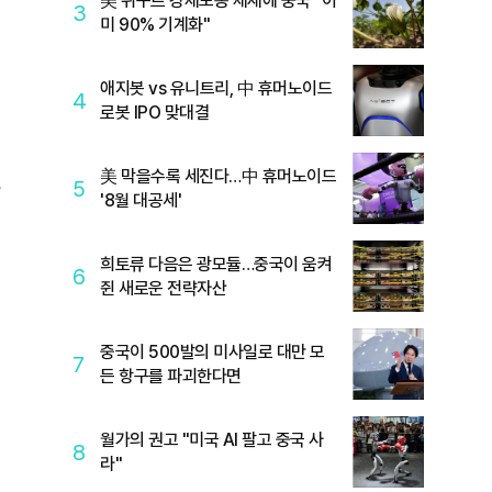
美 위구르 강제노동 제재에 중국 "이
3
미 90% 기계화"
는
애지봇 vs 유니트리, 中 휴머노이드
4
로봇 IPO 맞대결
美 막을수록 세진다…中 휴머노이드
5
'8월 대공세'
시
희토류 다음은 광모듈…중국이 움켜
6
쥔 새로운 전략자산
명
중국이 500발의 미사일로 대만 모
7
든 항구를 파괴한다면
월가의 권고 "미국 AI 팔고 중국 사
8
라"