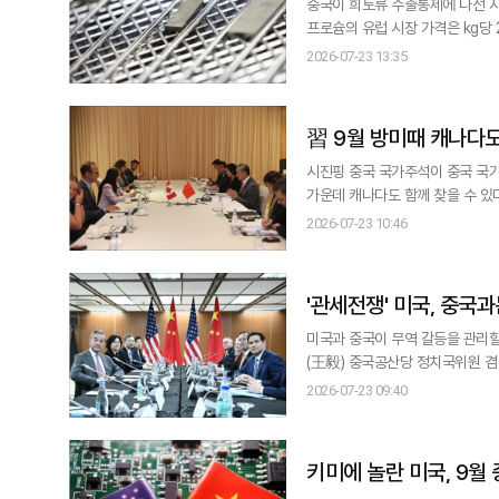
중국이 희토류 수출통제에 나선 지 1
프로슘의 유럽 시장 가격은 kg당
아가 23일 전했다. 디스프로슘은
2026-07-23 13:35
다. 전기차 모터의 내열성을 높이는 희토류 소재인 테르븀 가격 역시 같은 기간 동안 5배 상승했다. 중국은 지난해 4월 희
토류 수출통제 정책을
習 9월 방미때 캐나다도
시진핑 중국 국가주석이 중국 국가
가운데 캐나다도 함께 찾을 수 있다는 관측이다. 홍콩 명보는 23일 시 주석이 미국 
방안을 고려할 수 있다고 보도했다. 시 주석의 캐나다 방문 가능성은 양국 외교장관 회동에서 나온 발언을 계기로 제
2026-07-23 10:46
왕이 중국공산당 중앙정치국 위원 
는 필리핀 마닐라에서
'관세전쟁' 미국, 중국
미국과 중국이 무역 갈등을 관리할 투자·무역위원회
(王毅) 중국공산당 정치국위원 겸
중 외교수장은 아세안(ASEAN·동남아
2026-07-23 09:40
측은 이번 회담이 실무적·긍정적·
키미에 놀란 미국, 9월 