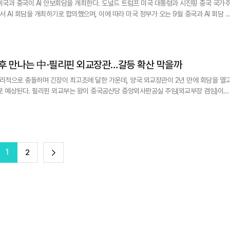
보회담을 개최한다. 도널드 트럼프 미국 대통령과 시진핑 중국 국가주
 AI 회담을 개최하기로 합의했으며, 이에 따라 미국 정부가 오는 9월 중국과 AI 회담 
인 9월 24일 이전에 개최될 것으
 베선트 재무장관이 대표단을 이끌 것으로 알려졌다. 구체적인 개최 일시나 개최 장소, 참
직후 만나는 中·필리핀 외교장관…갈등 확산 막을까
적으로 충돌하며 긴장이 최고조에 달한 가운데, 양국 외교장관이 2년 만에 회담을 열
사판공실 주임(외교부장 겸임)이
리는 아세안(ASEAN·동남아시아국가연합) 외교장관 회의에 참석해 테레사 라사로 필리핀
스 비엔티안에서 열린 아세
1
다
2
음