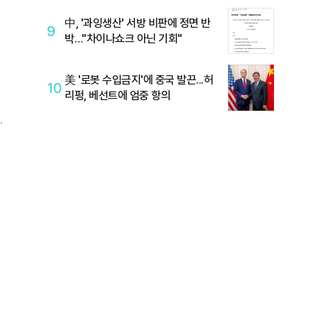
中, '과잉생산' 서방 비판에 정면 반
취
9
박…"차이나쇼크 아닌 기회"
인
美 '로봇 수입금지'에 중국 발끈...허
10
리펑, 베선트에 엄중 항의