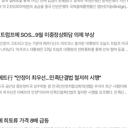
 통해 1시간 만에 입금이 완료됐다. 중국의 국영은행인 중국은행이 지난 6
 약 2조5000억원)의 송금을 중국 인민은행의 국제결제플랫폼인 엠브릿지(mBridge)
24일 전했다. 또한 이번달에는 이보다 더 큰 규모의 금액이 해외에서 중국은행 푸젠지점
 이뤄진 송금은 금액 면에서 엠브릿지를 이용한 자금이체건 중 가장 큰 규모의 거래였다.
 트럼프에 SOS...9월 미중정상회담 의제 부상
긴장이 고조되고 있는 가운데 페르디난드 마르코스 필리핀 대통령이 도널드 트럼프 미국
화를 통해 안보 협력 등을 논
 인용해 산케이가 24일 전했다. 대통령실에 따르면 마르코스 대통령은 오는 9월 미국
중정상회담에서 남중국해 문제를 주요 의제로 다뤄줄 것을 트럼프 대통령에게 요청한 것
베트行 "안정이 최우선...민족단결법 철저히 시행"
중국 공산당 중앙정치국 상무위원 겸 전국인민정치협상회의(정협) 주석이 최근 시짱(티베
 최우선은 티베트의 안정"이라며 민족단결촉진법의 철저한 시행을 강조했다. 민족단결
단결과 공동체 의식을 강화하는 내용을 법률로 제도화한 것으로, 이달부터 시행에 돌입했
 희토류 가격 8배 급등