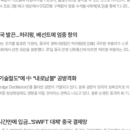
사 프로그램 예고 영상에서 052D형 구축함이 범용 수직발사체계(VLS)를 통해 YJ-20
-20이 VLS를 벗어난 후 공중에서 엔진이 점화되면서 발사됐다. YJ-20은 지난해
을 드러낸 중국의 최신 극초음속 대함미사일이다. 군사 전문가들은 사거리를 약 1500
로 추정하고
국 발끈...허리펑, 베선트에 엄중 항의
는 조치를 발표한 가운데, 중국의 경제사령탑인 허리펑(何立峰) 국무원 부총리가 스콧
31일 중국 관영 신화통신에 따르면 허리펑 부총리는 30일
최근 미·중 경제·무역 협상 진행 상황을 점검하고 양국의 주요 경제 현안을 논의했다. 이
통화는 지난 5월 미·중 정상회담 이후 약 두 달 만에 이뤄진 양측의 고위급 경제라인 접촉이다. 허리펑 부총리는 통화에서
 "기술절도"에 中 "내로남불" 공방격화
ledge Distillation)'를 둘러싼 공방이 가열되고 있다. 증류 공방이 양국의 보복조치로 이
회담에도 영향을 미칠 것이라는 관측도 나오고 있다. 증류 논쟁은 중국의 AI 기업
델(LLM)인 키미3를 발표하면서 비롯됐다. 키미3는 미국의 최상위 LLM에 근접하는 성능을
 업계에 충격을 줬다. 이어 스콧 베선트 미국 재무장관은 지난 22일 SNS를 통해 "중국
간만에 입금...'SWIFT 대체' 중국 결제망