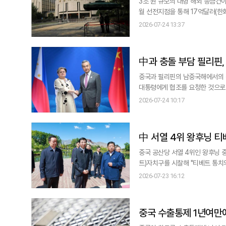
3조 원 규모의 대형 해외 송금건이 중국 결제망을
월 선전지점을 통해 17억달러(한화
통해 처리했다고 홍콩 SCMP가 
2026-07-24 13:37
으로 송금됐다고도 보도했다. 7월
6월 거래는 중국 기업 고객이 해
中과 충돌 부담 필리핀,
중국과 필리핀의 남중국해에서의 
대통령에게 협조를 요청한 것으로 나타났다. 마르코스 대통령은 23일 트럼프 대통령과 전화통
의했다고 필리핀 대통령실의 발표를
2026-07-24 10:17
에서 개최될 것으로 예상되는 미
로 알려졌다. 이에 대해 트럼
中 서열 4위 왕후닝 티
중국 공산당 서열 4위인 왕후닝 
트)자치구를 시찰해 "티베트 통치의
진보촉진법은 중국내 각 민족간 
2026-07-23 16:12
다. 중국 관영 신화통신에 따르면 왕 주석은 지난 19일부터 22일까지 나흘간 시짱 자치구를 시찰해 라싸와 인도·네팔 접경
지인 아리 지
중국 수출통제 1년여만에