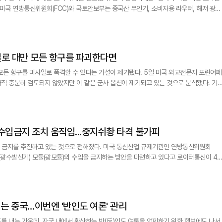
이번 주에는 첨단 로봇 장비와 전력 인버터에 대한 수입 제한 조치를 발표했다. 이에 대
일 무인기 및 관련 부품과 기술의 대미 수출을 건별로 엄격하게 심사하고 허가 편의 조치
일로 대만 모든 항구를 파괴한다면
 미사일로 폭격할 수 있다는 가설이 제기됐다. 5일 미국 외교전문지 포린어페
 충분히 검토되지 않았지만 이 같은 군사 옵션이 제기되고 있는 것으로 분석됐다. 기고
사 옵션은 크게 3가지가 거론돼 왔다. 첫 번째는 전면 침공이며, 두 번째는 대만 주요 
봉쇄였다. 세 가지 선택지는 모두 중국으로서는 상당한 부담이다. 전면 침공은 대규모 병력
수입금지 조치 움직임...중지쉬촹 타격 불가피
 있는 것으로 전해졌다. 미국 통신산업 규제기관인 연방통신위원회
버(광수발신기) 모듈(광모듈)의 수입을 금지하는 방안을 마련하고 있다고 로이터통신이 4
 광트랜시버 모듈은 데이터센터 내부에서 고속 광섬유 데이터 전송을 담당하는 핵심 부품
는 중국…이번엔 '반인도 여론' 관리
를 내는 가운데, 자국 내에서 확산하는 반(反)인도 여론을 억제하기 위한 행보에도 나서