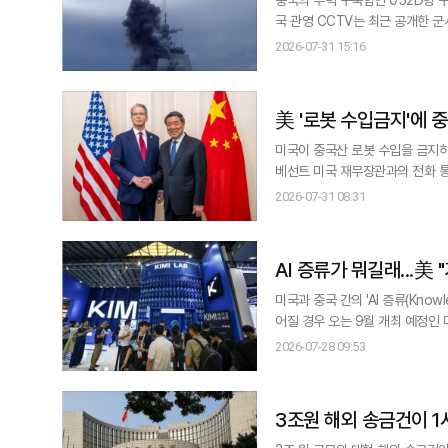
국 관영 CCTV는 최근 공개한 군
발사하는 모습을 공개했다. 화면에서 YJ
2026-07-31 15:16
9월 베이징 열병식에서 처음 모습
㎞, 최고 속도를 마하 5 이상으
美 '로봇 수입금지'에 중
미국이 중국산 로봇 수입을 금지하
베선트 미국 재무장관과의 전화 통화에서 강한 유감을 표명했다. 
베선트 장관과 전화 통화를 갖고 
2026-07-31 08:31
AI 증류가 뭐길래...美
미국과 중국 간의 'AI 증류(Know
어질 경우 오는 9월 개최 예정인 미중 정상
인 문샷AI가 지난 17일 대형 모
2026-07-28 09:53
갖춘 것으로 평가되면서 글로벌 AI
기업들이 산업 전반
3조원 해외 송금건이 1시