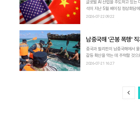
글로벌 AI 산업을 주도하고 있는 미국과 중국이 AI 안
석이 지난 5월 베이징 정상회담에서
최를 추진하고 있다고 로이터가 22일 전했다. 미중 AI 회담은 시진핑 주석의 방미 예정일
2026-07-22 09:22
로 예상된다. 미국 측에서는 스콧
석 인원 등은 아직 확정되
남중국해 '곤봉 폭행' 
중국과 필리핀이 남중국해에서 물리
갈등 확산을 막는 데 주력할 것으로 예상된다. 필리핀 외교부는 왕이 중국공산당 중앙외
21~23일 필리핀 마닐라에서 열
2026-07-21 16:27
외교부 장관과 회담할 예정이라고 밝혔다. 중국과 필리핀 외교 수장의 만남은 2024년 7월 라오
안 외교장관 회의 이후 2
전
이