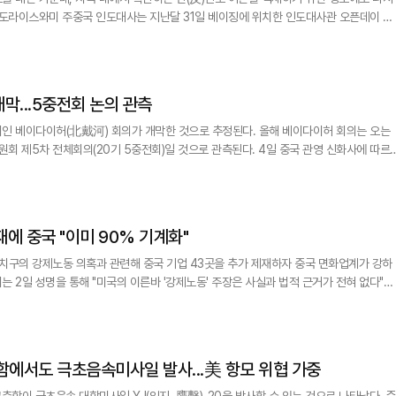
에서 반(反)인도 콘텐츠가 증가하는 상황을 우려하고 있으며, 이를 해결하기 위한 조치를 
싱가포르 연합조보가 인도 매체들을 인용해 4일 전했다. 당시 행사에 참석한 중국 거주 
막...5중전회 논의 관측
인 베이다이허(北戴河) 회의가 개막한 것으로 추정된다. 올해 베이다이허 회의는 오는
 전체회의(20기 5중전회)일 것으로 관측된다. 4일 중국 관영 신화사에 따르
치(蔡奇) 중앙정치국 상무위원 겸 중앙서기처 서기는 3일 허베이(河北)성 친황다오(秦皇
나 격려 행사를 진행했다. 신화사는 차이치 서기가 시진핑(習近平) 국
과
에 중국 "이미 90% 기계화"
치구의 강제노동 의혹과 관련해 중국 기업 43곳을 추가 제재하자 중국 면화업계가 강하
다. 협회는 "현재 신장산 면화의 기계 수확 비중은 90%를 넘어섰고, 재배·수확·가공·방
의 자동화와 규모화를 달성했다"며 "신장에 강제노동이 존재한다
함에서도 극초음속미사일 발사...美 항모 위협 가중
축함이 극초음속 대함미사일 YJ(잉지, 鷹擊)-20을 발사할 수 있는 것으로 나타났다. 중