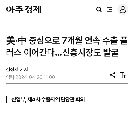
로
아
그
검
전
주
인
색
체
경
메
제
뉴
美·中 중심으로 7개월 연속 수출 플
러스 이어간다…신흥시장도 발굴
김성서 기자
공
텍
입력 2024-04-26 11:00
유
스
트
크
기
산업부, 제4차 수출지역 담당관 회의