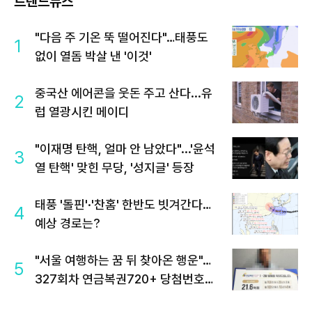
트렌드뉴스
"다음 주 기온 뚝 떨어진다"…태풍도
1
없이 열돔 박살 낸 '이것'
중국산 에어콘을 웃돈 주고 산다...유
2
럽 열광시킨 메이디
"이재명 탄핵, 얼마 안 남았다"...'윤석
3
열 탄핵' 맞힌 무당, '성지글' 등장
태풍 '돌핀'·'찬홈' 한반도 빗겨간다…
4
예상 경로는?
"서울 여행하는 꿈 뒤 찾아온 행운"…
5
327회차 연금복권720+ 당첨번호조
회 주목