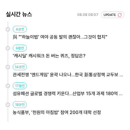
실시간 뉴스
08.08 08:07
UPDATE
4분전
與 "'하늘이법' 여야 공동 발의 괜찮아…그것이 협치"
9분전
'캐시딜' 캐시워크 돈 버는 퀴즈, 정답은?
14분전
관세전쟁 '엔드게임' 윤곽 나오나…한국 新통상정책 교두보 활
용해야
17분전
섬유패션 글로벌 경쟁력 키운다…산업부 15개 과제 180억 지
원
18분전
농식품부, '천원의 아침밥' 참여 200개 대학 선정