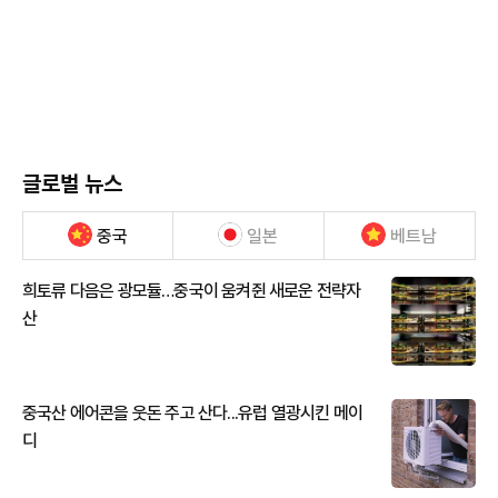
글로벌 뉴스
중국
일본
베트남
희토류 다음은 광모듈…중국이 움켜쥔 새로운 전략자
산
중국산 에어콘을 웃돈 주고 산다...유럽 열광시킨 메이
디