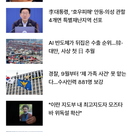
李대통령, '호우피해' 안동·의성 관할
4개면 특별재난지역 선포
AI 반도체가 뒤집은 수출 순위…韓·
대만, 사상 첫 日 추월
경찰, 9월부터 '제 가족 사건' 못 맡는
다…수사인력 881명 보강
"이란 지도부 내 최고지도자 모즈타
바 위독설 확산"