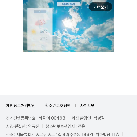
더보기
arrow_forward_ios
Unmute
개인정보처리방침
청소년보호정책
사이트맵
정기간행등록번호 : 서울 아 00493
회장·발행인 : 곽영길
사장·편집인 : 임규진
청소년보호책임자 : 전운
주소 : 서울특별시 종로구 종로 1길 42(수송동 146-1) 이마빌딩 11층