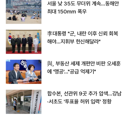
서울 낮 35도 무더위 계속…동해안
최대 150㎜ 폭우
李대통령 "군, 내란 이후 신뢰 회복
해야…지휘부 헌신해달라"
與, 부동산 세제 개편안 비판 오세훈
에 '맹공'…"공급 억제기"
합수본, 선관위 9곳 추가 압색…강남
·서초도 '투표율 허위 입력' 정황