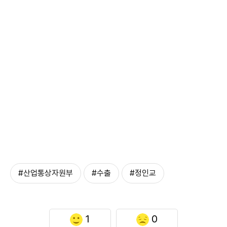
#산업통상자원부
#수출
#정인교
1
0