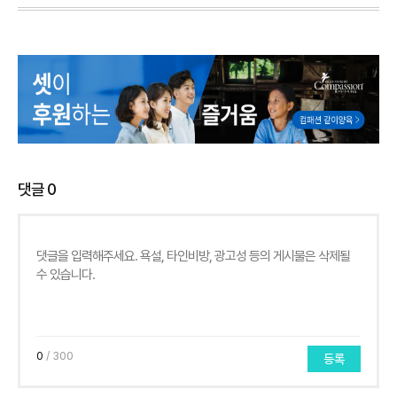
댓글
0
0
/ 300
등록