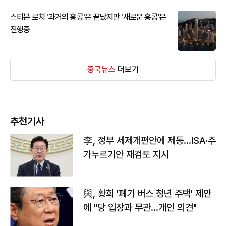
스티븐 로치 '과거의 홍콩'은 끝났지만 '새로운 홍콩'은
진행중
중국뉴스
더보기
추천기사
李, 정부 세제개편안에 제동…ISA·주
가누르기안 재검토 지시
與, 황희 '폐기 버스 청년 주택' 제안
에 "당 입장과 무관…개인 의견"