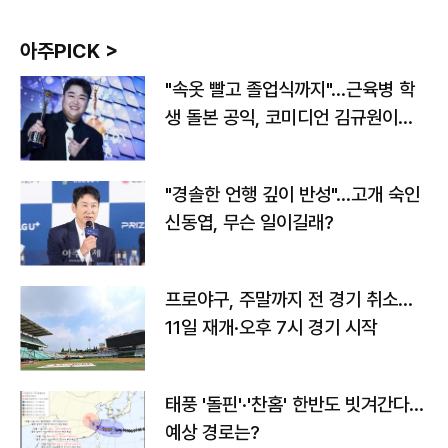
아주PICK >
"속옷 빨고 졸업식까지"…근육병 학
생 돌본 공익, 코미디언 김규원이었
다
"경솔한 언행 깊이 반성"…고개 숙인
신동엽, 무슨 일이길래?
프로야구, 주말까지 전 경기 취소…
11일 재개·오후 7시 경기 시작
태풍 '돌핀'·'찬홈' 한반도 빗겨간다…
예상 경로는?