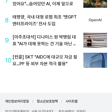
7
었어요"…숨어있던 AI, 이제 앞으로
태평양, 국내 대형 로펌 최초 '챗GPT
8
엔터프라이즈' 전사 도입
[아주초대석] 디나미스 원 박병림 대
9
표 "AI가 대체 못하는 건 기술 아닌 감
정…서브컬처는 애정을 축적하는 장
[컨콜] SKT "AIDC에 대규모 자금 필
르"
10
요…PF 등 외부 자본 적극 활용"
개인정보처리방침
청소년보호정책
사이트맵
정기간행등록번호 : 서울 아 00493
회장·발행인 : 곽영길