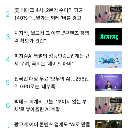
美 빅테크 4사, 2분기 순이익 평균
2
140%↑…월가는 되레 '버블 경고'
치지직, 월드컵 그 이후…"콘텐츠 경쟁
3
력 확보가 관건"
피지컬AI 특별법 성능인증…업계는 규
4
제 우려, 국회는 '세이프 하버'
전국민 대상 무료 '모두의 AI'...256단
5
위 GPU로는 '태부족'
빅테크 회계의 그늘…'보이지 않는 부
6
채'로 쌓아올린 AI 호황
광고계 이어 콘텐츠 업계도 "AI로 만들