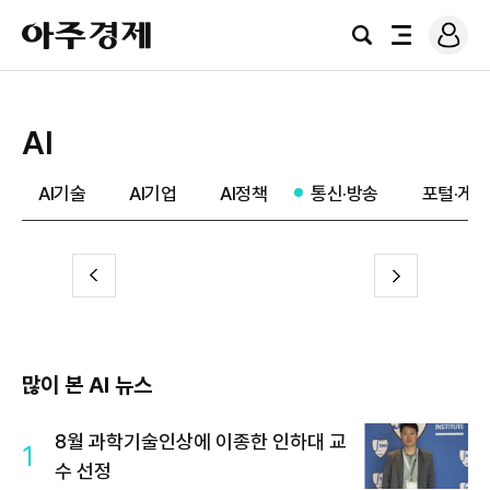
로
아
그
검
전
주
인
색
체
경
메
제
뉴
AI
AI기술
AI기업
AI정책
통신·방송
포털·게임
전
다
이
음
많이 본 AI 뉴스
8월 과학기술인상에 이종한 인하대 교
1
수 선정