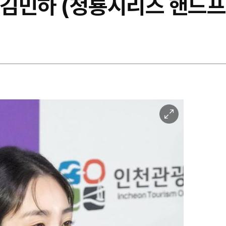
는 김민하 (청룡시리즈 핸드
이
미
지
확
대