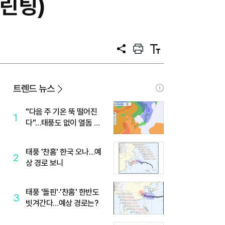
프린팅)
공
프
텍
유
린
스
트
트
크
기
트렌드 뉴스
"다음 주 기온 뚝 떨어진
1
다"…태풍도 없이 열돔 박
살 낸 '이것'
태풍 '찬홈' 한국 오나…예
2
상 경로 보니
태풍 '돌핀'·'찬홈' 한반도
3
빗겨간다…예상 경로는?