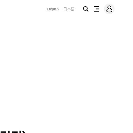
로
English
日本語
그
검
전
인
색
체
메
뉴