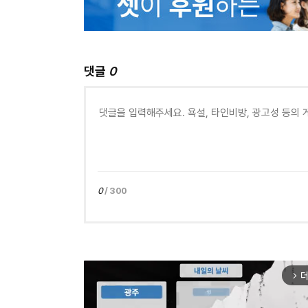
댓글
0
0
/ 300
더
arrow_forward_ios