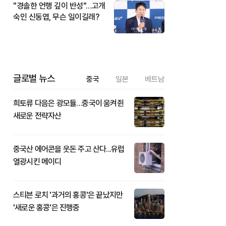
"경솔한 언행 깊이 반성"…고개
숙인 신동엽, 무슨 일이길래?
글로벌 뉴스
중국
일본
베트남
희토류 다음은 광모듈…중국이 움켜쥔
새로운 전략자산
중국산 에어콘을 웃돈 주고 산다...유럽
열광시킨 메이디
스티븐 로치 '과거의 홍콩'은 끝났지만
'새로운 홍콩'은 진행중