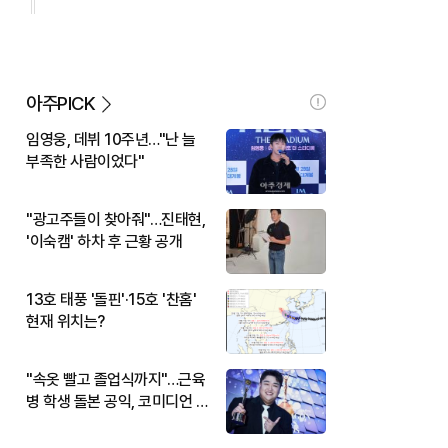
아주PICK
임영웅, 데뷔 10주년…"난 늘
부족한 사람이었다"
"광고주들이 찾아줘"…진태현,
'이숙캠' 하차 후 근황 공개
13호 태풍 '돌핀'·15호 '찬홈'
현재 위치는?
"속옷 빨고 졸업식까지"…근육
병 학생 돌본 공익, 코미디언 김
규원이었다