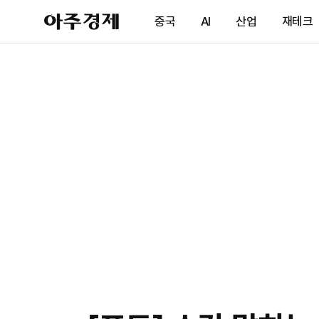
아
중국
AI
산업
재테크
주
경
제