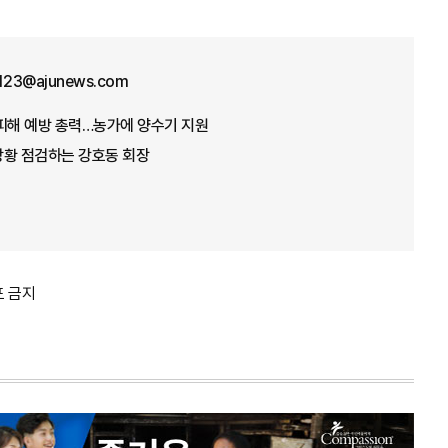
f123@ajunews.com
뭄 피해 예방 총력…농가에 양수기 지원
 상황 점검하는 강호동 회장
포 금지