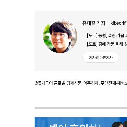
유대길 기자
dbeorl
[포토] 농협, 폭염·가
[포토] 김해 가뭄 피해
기자의 다른기사
©'5개국어 글로벌 경제신문' 아주경제. 무단전재·재배