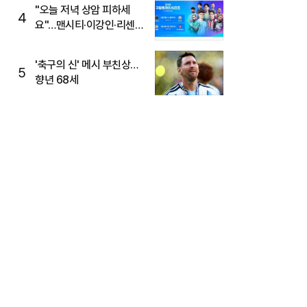
"오늘 저녁 상암 피하세
4
요"…맨시티·이강인·리센느
뜬다, 6호선 혼잡 예상
'축구의 신' 메시 부친상…
5
향년 68세