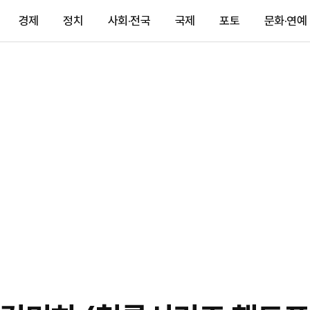
경제
정치
사회·전국
국제
포토
문화·연예