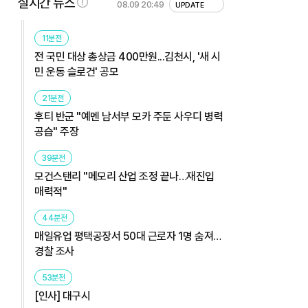
실시간 뉴스
08.09 20:49
UPDATE
11분전
전 국민 대상 총상금 400만원...김천시, '새 시
민 운동 슬로건' 공모
21분전
후티 반군 "예멘 남서부 모카 주둔 사우디 병력
공습" 주장
39분전
모건스탠리 "메모리 산업 조정 끝나…재진입
매력적"
44분전
매일유업 평택공장서 50대 근로자 1명 숨져…
경찰 조사
53분전
[인사] 대구시