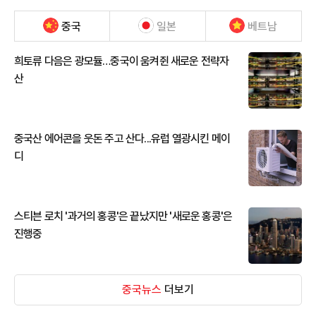
중국
일본
베트남
희토류 다음은 광모듈…중국이 움켜쥔 새로운 전략자
산
중국산 에어콘을 웃돈 주고 산다...유럽 열광시킨 메이
디
스티븐 로치 '과거의 홍콩'은 끝났지만 '새로운 홍콩'은
진행중
중국뉴스
더보기