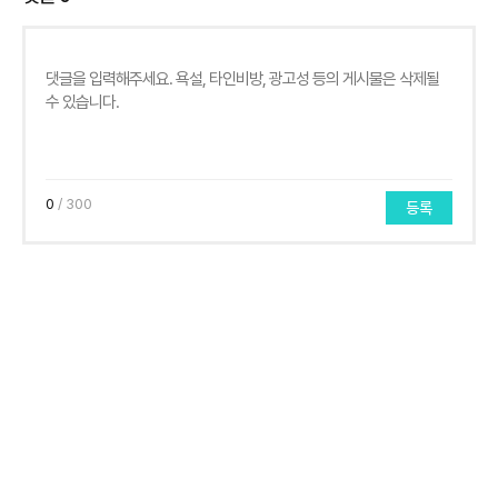
0
/ 300
등록