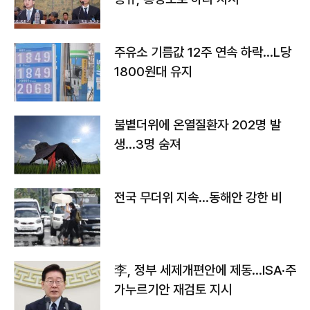
주유소 기름값 12주 연속 하락…L당
1800원대 유지
불볕더위에 온열질환자 202명 발
생…3명 숨져
전국 무더위 지속…동해안 강한 비
李, 정부 세제개편안에 제동…ISA·주
가누르기안 재검토 지시