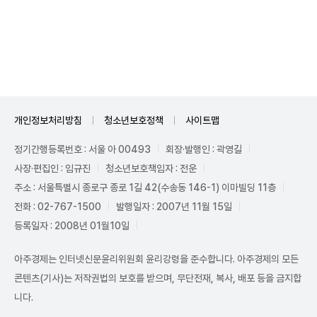
Unmute
개인정보처리방침
청소년보호정책
사이트맵
정기간행등록번호 : 서울 아 00493
회장·발행인 : 곽영길
사장·편집인 : 임규진
청소년보호책임자 : 전운
주소 : 서울특별시 종로구 종로 1길 42(수송동 146-1) 이마빌딩 11층
전화 : 02-767-1500
발행일자 : 2007년 11월 15일
등록일자 : 2008년 01월10일
아주경제는 인터넷신문윤리위원회 윤리강령을 준수합니다. 아주경제의 모든
콘텐츠(기사)는 저작권법의 보호를 받으며, 무단전재, 복사, 배포 등을 금지합
니다.