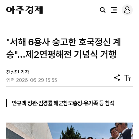
로
아
그
검
전
주
인
색
체
경
메
제
뉴
"서해 6용사 숭고한 호국정신 계
승"...제2연평해전 기념식 거행
전성민 기자
공
텍
입력 2026-06-29 15:55
유
스
트
크
기
안규백 장관·김경률 해군참모총장·유가족 등 참석