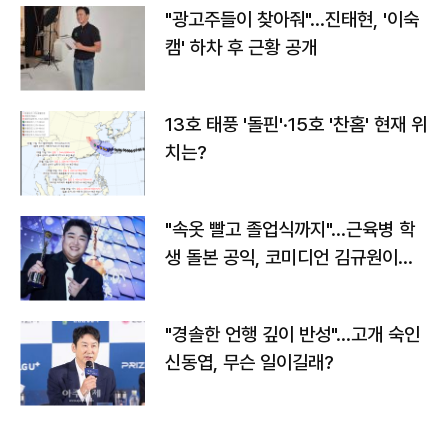
"광고주들이 찾아줘"…진태현, '이숙
캠' 하차 후 근황 공개
13호 태풍 '돌핀'·15호 '찬홈' 현재 위
치는?
"속옷 빨고 졸업식까지"…근육병 학
생 돌본 공익, 코미디언 김규원이었
다
"경솔한 언행 깊이 반성"…고개 숙인
신동엽, 무슨 일이길래?