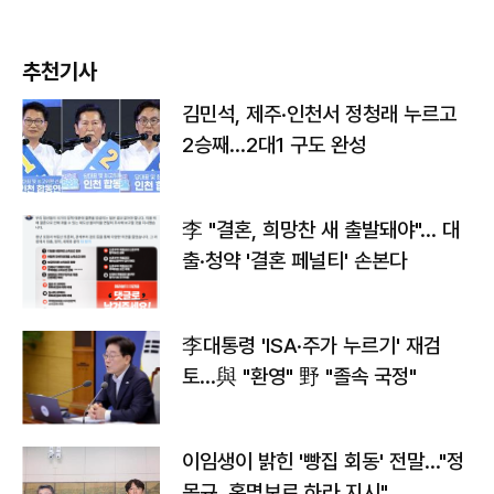
추천기사
김민석, 제주·인천서 정청래 누르고
2승째…2대1 구도 완성
李 "결혼, 희망찬 새 출발돼야"… 대
출·청약 '결혼 페널티' 손본다
李대통령 'ISA·주가 누르기' 재검
토…與 "환영" 野 "졸속 국정"
이임생이 밝힌 '빵집 회동' 전말…"정
몽규, 홍명보로 하라 지시"