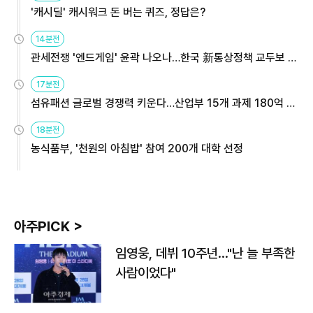
'캐시딜' 캐시워크 돈 버는 퀴즈, 정답은?
14분전
관세전쟁 '엔드게임' 윤곽 나오나…한국 新통상정책 교두보 활
용해야
17분전
섬유패션 글로벌 경쟁력 키운다…산업부 15개 과제 180억 지
원
18분전
농식품부, '천원의 아침밥' 참여 200개 대학 선정
아주PICK >
임영웅, 데뷔 10주년…"난 늘 부족한
사람이었다"