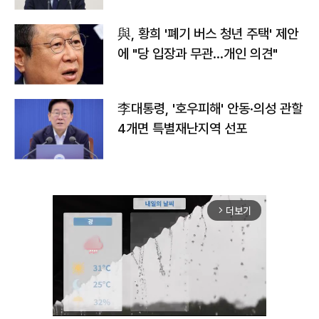
與, 황희 '폐기 버스 청년 주택' 제안
에 "당 입장과 무관…개인 의견"
李대통령, '호우피해' 안동·의성 관할
4개면 특별재난지역 선포
더보기
arrow_forward_ios