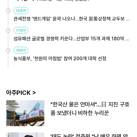
14분전
관세전쟁 '엔드게임' 윤곽 나오나…한국 新통상정책 교두보 활
용해야
17분전
섬유패션 글로벌 경쟁력 키운다…산업부 15개 과제 180억 지
원
18분전
농식품부, '천원의 아침밥' 참여 200개 대학 선정
아주PICK >
"한국산 물은 안마셔"…日 지진 구호
품 보냈더니 비하한 누리꾼
'태도 논란' 정준원 "난 배우 하면 안