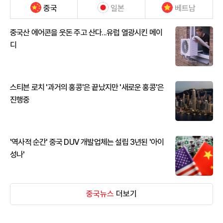
중국
일본
베트남
중국산 에어콘을 웃돈 주고 산다...유럽 열광시킨 메이
디
스티븐 로치 '과거의 홍콩'은 끝났지만 '새로운 홍콩'은
진행중
'역사적 순간' 중국 DUV 개발업체는 설립 3년된 '아이
성나'
중국뉴스
더보기