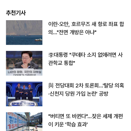
추천기사
이란·오만, 호르무즈 새 항로 좌표 합
의…"전면 개방은 아냐"
李대통령 "쿠데타 소지 없애려면 사
관학교 통합"
與 전당대회 2차 토론회…'탈당 의혹
·신천지 당원 가입 논란' 공방
"버티면 또 바뀐다"…잦은 세제 개편
이 키운 '학습 효과'