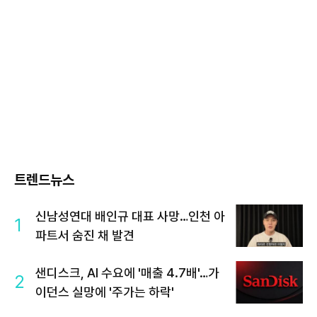
트렌드뉴스
신남성연대 배인규 대표 사망…인천 아
1
파트서 숨진 채 발견
샌디스크, AI 수요에 '매출 4.7배'…가
2
이던스 실망에 '주가는 하락'