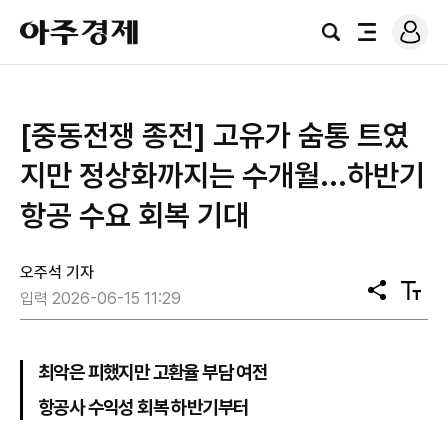
로
아
그
검
전
주
인
색
체
경
메
제
뉴
[중동전쟁 종전] 고유가 숨통 트였
지만 정상화까지는 수개월...하반기
항공 수요 회복 기대
오주석 기자
공
텍
입력 2026-06-15 11:29
유
스
트
크
기
최악은 피했지만 고환율 부담 여전
항공사 수익성 회복 하반기부터