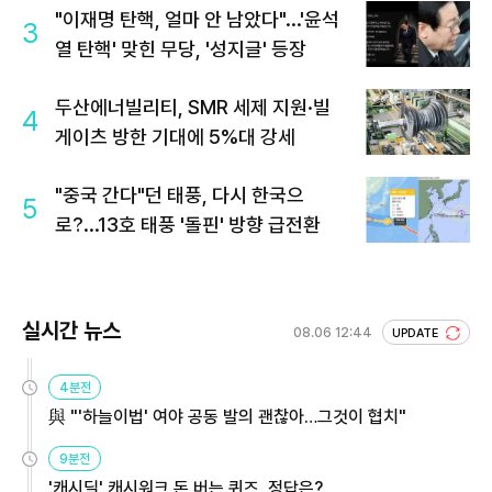
"이재명 탄핵, 얼마 안 남았다"...'윤석
3
열 탄핵' 맞힌 무당, '성지글' 등장
두산에너빌리티, SMR 세제 지원·빌
4
게이츠 방한 기대에 5%대 강세
"중국 간다"던 태풍, 다시 한국으
5
로?...13호 태풍 '돌핀' 방향 급전환
실시간 뉴스
08.06 12:44
UPDATE
4분전
與 "'하늘이법' 여야 공동 발의 괜찮아…그것이 협치"
9분전
'캐시딜' 캐시워크 돈 버는 퀴즈, 정답은?