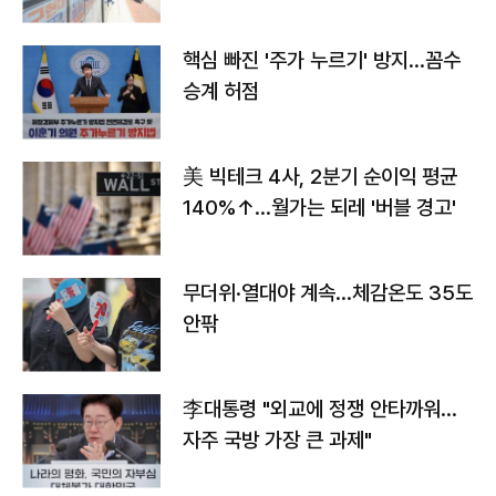
핵심 빠진 '주가 누르기' 방지…꼼수
승계 허점
美 빅테크 4사, 2분기 순이익 평균
140%↑…월가는 되레 '버블 경고'
무더위·열대야 계속…체감온도 35도
안팎
李대통령 "외교에 정쟁 안타까워…
자주 국방 가장 큰 과제"