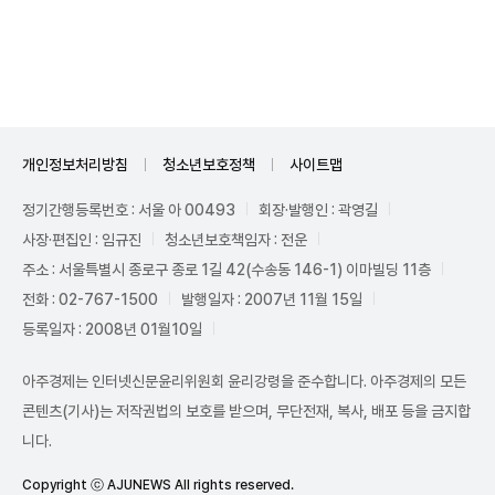
Unmute
개인정보처리방침
청소년보호정책
사이트맵
정기간행등록번호 : 서울 아 00493
회장·발행인 : 곽영길
사장·편집인 : 임규진
청소년보호책임자 : 전운
주소 : 서울특별시 종로구 종로 1길 42(수송동 146-1) 이마빌딩 11층
전화 : 02-767-1500
발행일자 : 2007년 11월 15일
등록일자 : 2008년 01월10일
아주경제는 인터넷신문윤리위원회 윤리강령을 준수합니다. 아주경제의 모든
콘텐츠(기사)는 저작권법의 보호를 받으며, 무단전재, 복사, 배포 등을 금지합
니다.
Copyright ⓒ AJUNEWS All rights reserved.