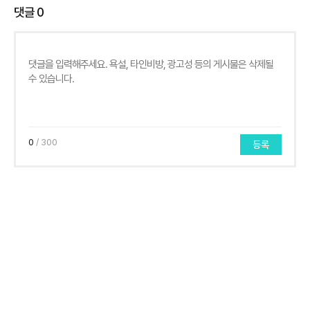
댓글
0
0
/ 300
등록