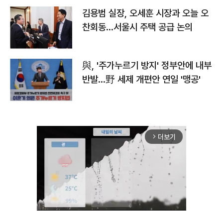
김용범 실장, 오세훈 시장과 오늘 오
찬회동...서울시 주택 공급 논의
與, '주가누르기 방지' 정부안에 내부
반발…野 세제 개편안 연일 '맹공'
더보기
arrow_forward_ios