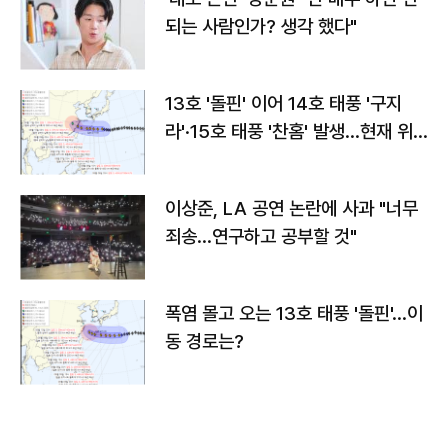
되는 사람인가? 생각 했다"
13호 '돌핀' 이어 14호 태풍 '구지
라'·15호 태풍 '찬홈' 발생…현재 위
치와 이동경로는?
이상준, LA 공연 논란에 사과 "너무
죄송…연구하고 공부할 것"
폭염 몰고 오는 13호 태풍 '돌핀'…이
동 경로는?