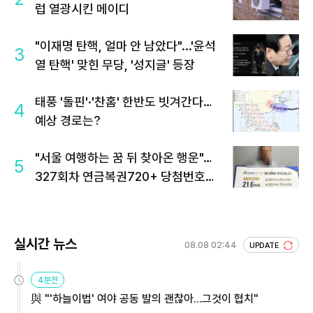
럽 열광시킨 메이디
"이재명 탄핵, 얼마 안 남았다"...'윤석
3
열 탄핵' 맞힌 무당, '성지글' 등장
태풍 '돌핀'·'찬홈' 한반도 빗겨간다…
4
예상 경로는?
"서울 여행하는 꿈 뒤 찾아온 행운"…
5
327회차 연금복권720+ 당첨번호조
회 주목
실시간 뉴스
08.08 02:44
UPDATE
4분전
與 "'하늘이법' 여야 공동 발의 괜찮아…그것이 협치"