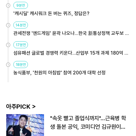
9분전
'캐시딜' 캐시워크 돈 버는 퀴즈, 정답은?
14분전
관세전쟁 '엔드게임' 윤곽 나오나…한국 新통상정책 교두보 활
용해야
17분전
섬유패션 글로벌 경쟁력 키운다…산업부 15개 과제 180억 지
원
18분전
농식품부, '천원의 아침밥' 참여 200개 대학 선정
아주PICK >
"속옷 빨고 졸업식까지"…근육병 학
생 돌본 공익, 코미디언 김규원이었
다