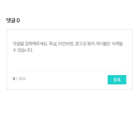
댓글
0
0
/ 300
등록