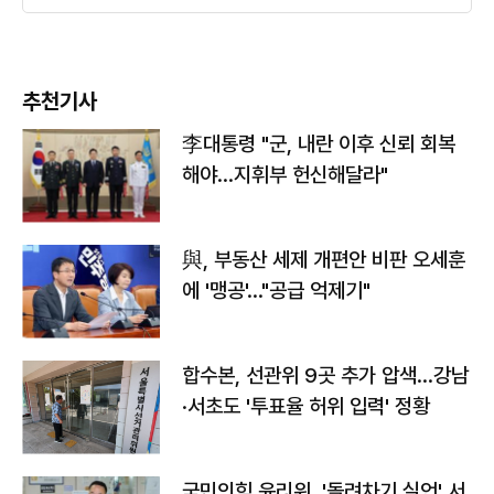
추천기사
李대통령 "군, 내란 이후 신뢰 회복
해야…지휘부 헌신해달라"
與, 부동산 세제 개편안 비판 오세훈
에 '맹공'…"공급 억제기"
합수본, 선관위 9곳 추가 압색…강남
·서초도 '투표율 허위 입력' 정황
국민의힘 윤리위, '돌려차기 실언' 서