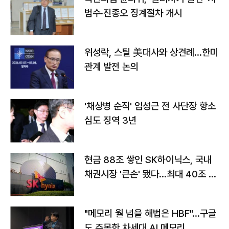
범수·진종오 징계절차 개시
위성락, 스틸 美대사와 상견례…한미
관계 발전 논의
'채상병 순직' 임성근 전 사단장 항소
심도 징역 3년
현금 88조 쌓인 SK하이닉스, 국내
채권시장 '큰손' 됐다…최대 40조 투
자
"메모리 월 넘을 해법은 HBF"…구글
도 주목한 차세대 AI 메모리