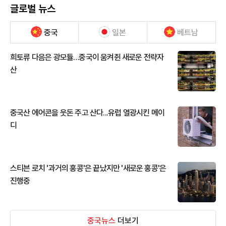
글로벌 뉴스
중국
일본
베트남
희토류 다음은 광모듈…중국이 움켜쥔 새로운 전략자
산
중국산 에어콘을 웃돈 주고 산다...유럽 열광시킨 메이
디
스티븐 로치 '과거의 홍콩'은 끝났지만 '새로운 홍콩'은
진행중
중국뉴스
더보기