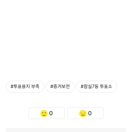
#투표용지 부족
#증거보전
#잠실7동 투표소
0
0