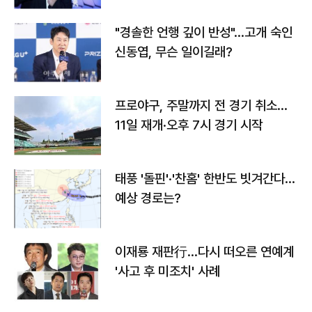
"경솔한 언행 깊이 반성"…고개 숙인
신동엽, 무슨 일이길래?
프로야구, 주말까지 전 경기 취소…
11일 재개·오후 7시 경기 시작
태풍 '돌핀'·'찬홈' 한반도 빗겨간다…
예상 경로는?
이재룡 재판行…다시 떠오른 연예계
'사고 후 미조치' 사례