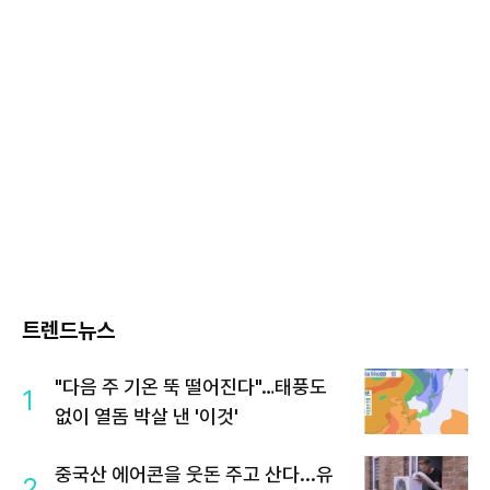
트렌드뉴스
"다음 주 기온 뚝 떨어진다"…태풍도
1
없이 열돔 박살 낸 '이것'
중국산 에어콘을 웃돈 주고 산다...유
2