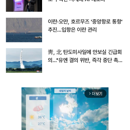
이란·오만, 호르무즈 '중앙항로 통항'
추진…입항은 이란 관리
靑, 北 탄도미사일에 안보실 긴급회
의…"유엔 결의 위반, 즉각 중단 촉
구"
더보기
arrow_forward_ios