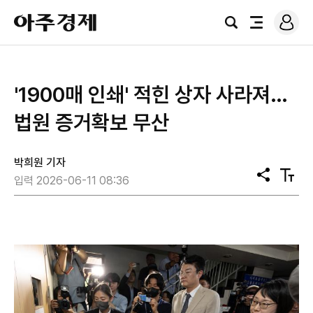
로
아
그
검
전
주
인
색
체
경
메
제
뉴
'1900매 인쇄' 적힌 상자 사라져…
법원 증거확보 무산
박희원 기자
공
텍
입력 2026-06-11 08:36
유
스
트
크
기