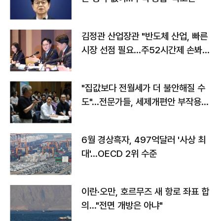
김정관 산업장관 "반도체 산업, 빠른
시장 선점 필요…주52시간제 손봐
야"
"집값보다 전월세가 더 불안해질 수
도"…전문가들, 세제개편안 부작용
우려
6월 경상흑자, 497억달러 '사상 최
대'…OECD 2위 수준
이란·오만, 호르무즈 새 항로 좌표 합
의…"전면 개방은 아냐"