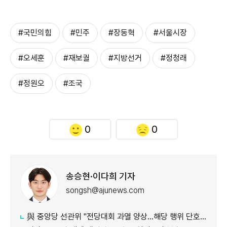
#국민의힘
#민주
#장동혁
#서울시장
#오세훈
#재보궐
#지방선거
#정청래
#정원오
#조국
0
0
송승현·이다희 기자
songsh@ajunews.com
與 중앙당 선관위 "전당대회 과열 양상…해당 행위 단호히 대처"