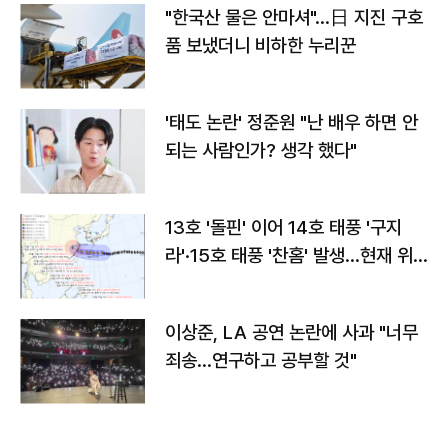
"한국산 물은 안마셔"…日 지진 구호
품 보냈더니 비하한 누리꾼
'태도 논란' 정준원 "난 배우 하면 안
되는 사람인가? 생각 했다"
13호 '돌핀' 이어 14호 태풍 '구지
라'·15호 태풍 '찬홈' 발생…현재 위
치와 이동경로는?
이상준, LA 공연 논란에 사과 "너무
죄송…연구하고 공부할 것"