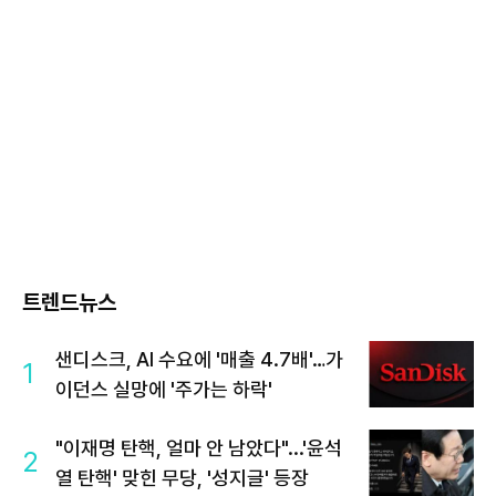
트렌드뉴스
샌디스크, AI 수요에 '매출 4.7배'…가
1
이던스 실망에 '주가는 하락'
"이재명 탄핵, 얼마 안 남았다"...'윤석
2
열 탄핵' 맞힌 무당, '성지글' 등장