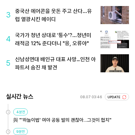
중국산 에어콘을 웃돈 주고 산다...유
3
럽 열광시킨 메이디
국가가 청년 상대로 '통수'?...청년미
4
래적금 12% 준다더니 "응, 오류야"
신남성연대 배인규 대표 사망…인천 아
5
파트서 숨진 채 발견
실시간 뉴스
08.07 03:46
UPDATE
4분전
與 "'하늘이법' 여야 공동 발의 괜찮아…그것이 협치"
9분전