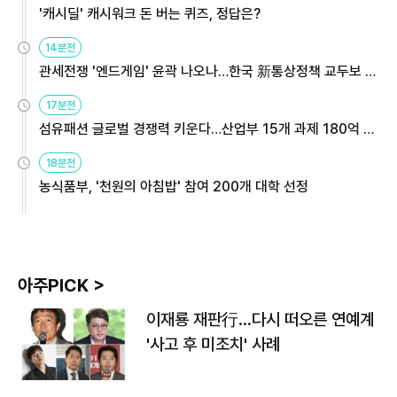
'캐시딜' 캐시워크 돈 버는 퀴즈, 정답은?
14분전
관세전쟁 '엔드게임' 윤곽 나오나…한국 新통상정책 교두보 활
용해야
17분전
섬유패션 글로벌 경쟁력 키운다…산업부 15개 과제 180억 지
원
18분전
농식품부, '천원의 아침밥' 참여 200개 대학 선정
아주PICK >
이재룡 재판行…다시 떠오른 연예계
'사고 후 미조치' 사례