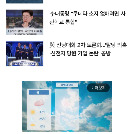
李대통령 "쿠데타 소지 없애려면 사
관학교 통합"
與 전당대회 2차 토론회…'탈당 의혹
·신천지 당원 가입 논란' 공방
더보기
arrow_forward_ios