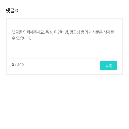
댓글
0
0
/ 300
등록