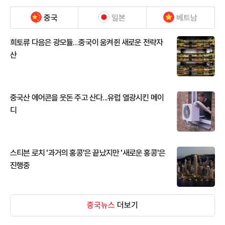
중국
일본
베트남
희토류 다음은 광모듈…중국이 움켜쥔 새로운 전략자
산
중국산 에어콘을 웃돈 주고 산다...유럽 열광시킨 메이
디
스티븐 로치 '과거의 홍콩'은 끝났지만 '새로운 홍콩'은
진행중
중국뉴스
더보기