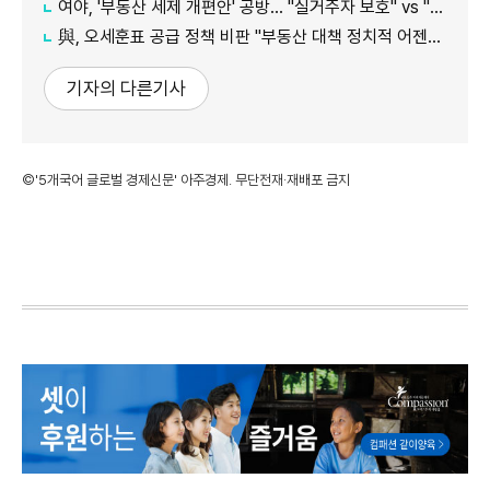
여야, '부동산 세제 개편안' 공방… "실거주자 보호" vs "무책임의 극치"
與, 오세훈표 공급 정책 비판 "부동산 대책 정치적 어젠다로 사용"
기자의 다른기사
©'5개국어 글로벌 경제신문' 아주경제. 무단전재·재배포 금지