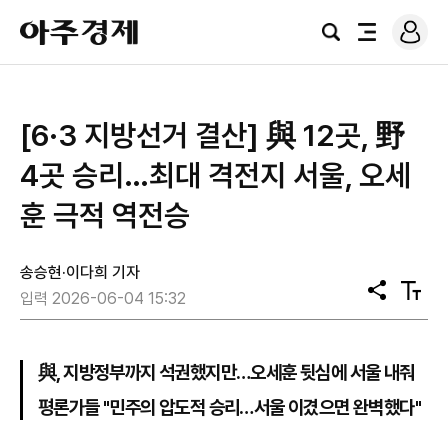
로
아
그
검
전
주
인
색
체
경
메
제
뉴
[6·3 지방선거 결산] 與 12곳, 野
4곳 승리…최대 격전지 서울, 오세
훈 극적 역전승
송승현·이다희 기자
공
텍
입력 2026-06-04 15:32
유
스
트
크
기
與, 지방정부까지 석권했지만…오세훈 뒷심에 서울 내줘
평론가들 "민주의 압도적 승리…서울 이겼으면 완벽했다"