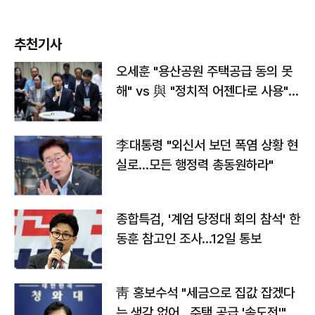
추천기사
오세훈 "용산공원 주택공급 동의 못
해" vs 與 "정치적 어젠다로 사용"
맞불
李대통령 "외신서 보던 폭염 상황 현
실로…모든 행정력 총동원하라"
종합특검, '계엄 당정대 회의 참석' 한
동훈 참고인 조사...12일 통보
靑 홍보수석 "세금으로 집값 잡겠다
는 생각 없어…주택 공급 '속도전'"