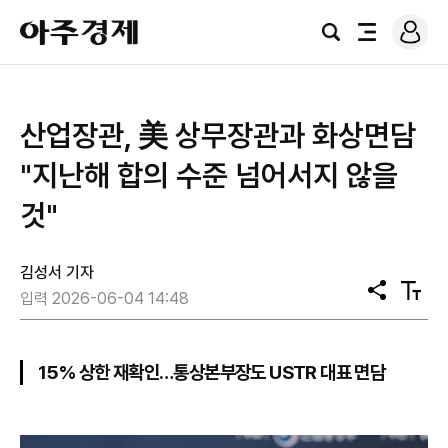
로
아
그
검
전
주
인
색
체
경
메
제
뉴
산업장관, 美 상무장관과 화상면담
"지난해 합의 수준 넘어서지 않을
것"
김성서 기자
공
텍
입력 2026-06-04 14:48
유
스
트
크
기
15% 상한 재확인…통상본부장도 USTR 대표 면담