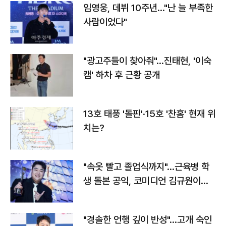
임영웅, 데뷔 10주년…"난 늘 부족한
사람이었다"
"광고주들이 찾아줘"…진태현, '이숙
캠' 하차 후 근황 공개
13호 태풍 '돌핀'·15호 '찬홈' 현재 위
치는?
"속옷 빨고 졸업식까지"…근육병 학
생 돌본 공익, 코미디언 김규원이었
다
"경솔한 언행 깊이 반성"…고개 숙인