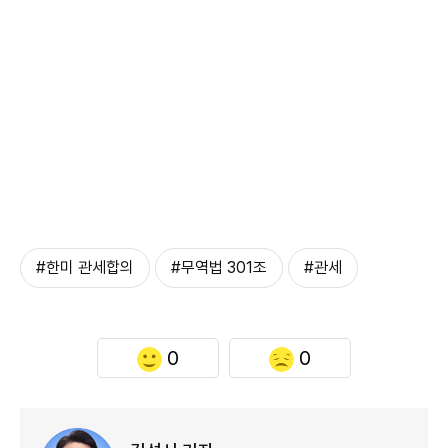
#한미 관세합의
#무역법 301조
#관세
0
0