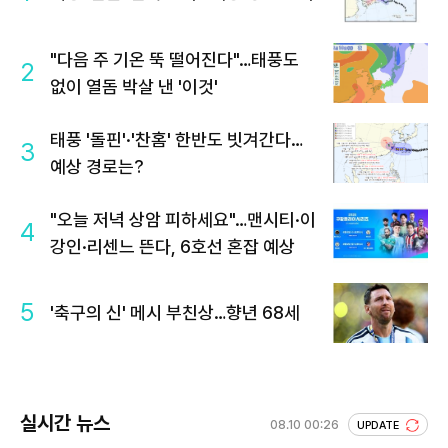
"다음 주 기온 뚝 떨어진다"…태풍도
2
없이 열돔 박살 낸 '이것'
태풍 '돌핀'·'찬홈' 한반도 빗겨간다…
3
예상 경로는?
"오늘 저녁 상암 피하세요"…맨시티·이
4
강인·리센느 뜬다, 6호선 혼잡 예상
5
'축구의 신' 메시 부친상…향년 68세
실시간 뉴스
08.10 00:26
UPDATE