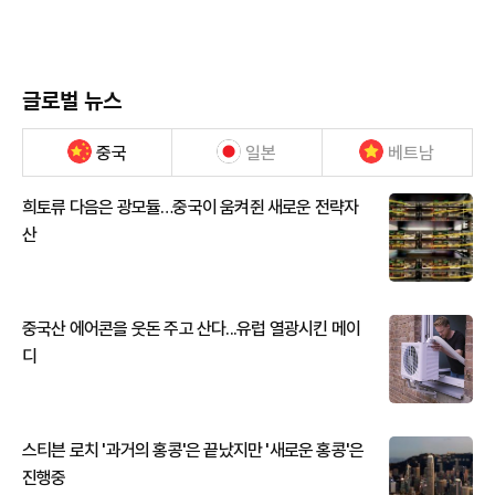
글로벌 뉴스
중국
일본
베트남
희토류 다음은 광모듈…중국이 움켜쥔 새로운 전략자
산
중국산 에어콘을 웃돈 주고 산다...유럽 열광시킨 메이
디
스티븐 로치 '과거의 홍콩'은 끝났지만 '새로운 홍콩'은
진행중