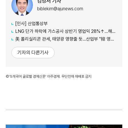
김성서 기자
biblekim@ajunews.com
[인사] 산업통상부
LNG 단가 하락에 가스공사 상반기 영업익 28%↑…해외사업 호조도 한몫
美 폴리실리콘 관세, 태양광 영향줄 듯…산업부 "韓 영향 최소화 협의"
기자의 다른기사
©'5개국어 글로벌 경제신문' 아주경제. 무단전재·재배포 금지