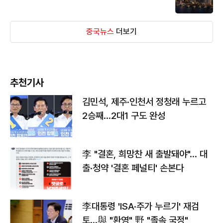
중국뉴스
더보기
추천기사
김민석, 제주·인천서 정청래 누르고
2승째…2대1 구도 완성
李 "결혼, 희망찬 새 출발돼야"… 대
출·청약 '결혼 페널티' 손본다
李대통령 'ISA·주가 누르기' 재검
토…與 "환영" 野 "졸속 국정"