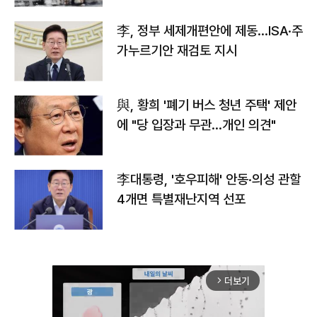
李, 정부 세제개편안에 제동…ISA·주
가누르기안 재검토 지시
與, 황희 '폐기 버스 청년 주택' 제안
에 "당 입장과 무관…개인 의견"
李대통령, '호우피해' 안동·의성 관할
4개면 특별재난지역 선포
더보기
arrow_forward_ios