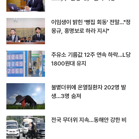
이임생이 밝힌 '빵집 회동' 전말…"정
몽규, 홍명보로 하라 지시"
주유소 기름값 12주 연속 하락…L당
1800원대 유지
불볕더위에 온열질환자 202명 발
생…3명 숨져
전국 무더위 지속…동해안 강한 비