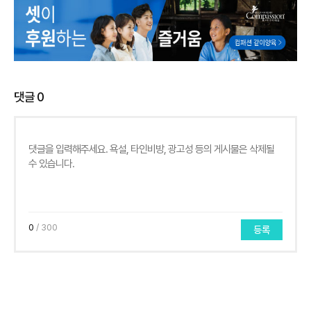
댓글
0
0
/ 300
등록