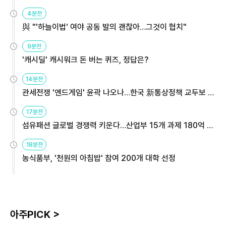
4분전
與 "'하늘이법' 여야 공동 발의 괜찮아…그것이 협치"
9분전
'캐시딜' 캐시워크 돈 버는 퀴즈, 정답은?
14분전
관세전쟁 '엔드게임' 윤곽 나오나…한국 新통상정책 교두보 활
용해야
17분전
섬유패션 글로벌 경쟁력 키운다…산업부 15개 과제 180억 지
원
18분전
농식품부, '천원의 아침밥' 참여 200개 대학 선정
아주PICK >