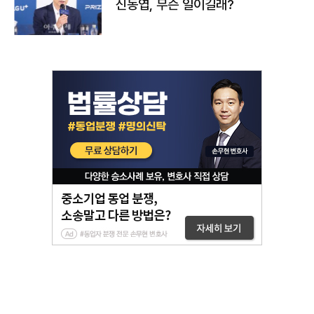
신동엽, 무슨 일이길래?