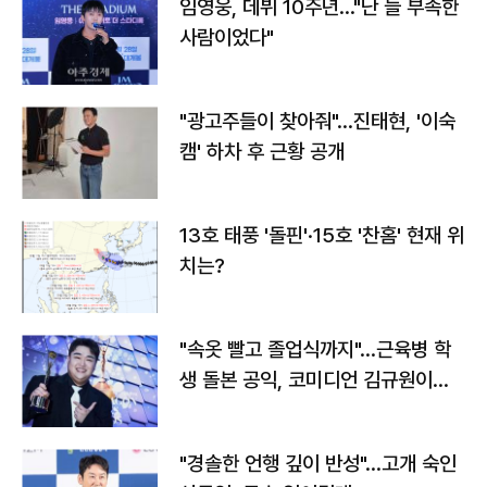
임영웅, 데뷔 10주년…"난 늘 부족한
사람이었다"
"광고주들이 찾아줘"…진태현, '이숙
캠' 하차 후 근황 공개
13호 태풍 '돌핀'·15호 '찬홈' 현재 위
치는?
"속옷 빨고 졸업식까지"…근육병 학
생 돌본 공익, 코미디언 김규원이었
다
"경솔한 언행 깊이 반성"…고개 숙인