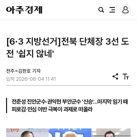
로
아
그
검
전
주
인
색
체
경
메
제
뉴
[6·3 지방선거]전북 단체장 3선 도
전 '쉽지 않네'
전주=김한호 기자
공
텍
입력 2026-06-04 11:41
유
스
트
크
기
전춘성 진안군수·권익현 부안군수 '신승'…마지막 임기 때
피로감·민심 이반 극복이 과제로 떠올라