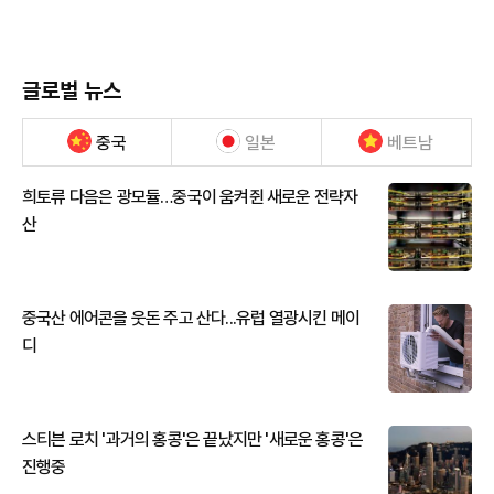
글로벌 뉴스
중국
일본
베트남
희토류 다음은 광모듈…중국이 움켜쥔 새로운 전략자
산
중국산 에어콘을 웃돈 주고 산다...유럽 열광시킨 메이
디
스티븐 로치 '과거의 홍콩'은 끝났지만 '새로운 홍콩'은
진행중