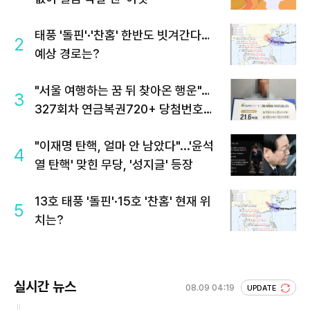
태풍 '돌핀'·'찬홈' 한반도 빗겨간다…
2
예상 경로는?
"서울 여행하는 꿈 뒤 찾아온 행운"…
3
327회차 연금복권720+ 당첨번호조
회 주목
"이재명 탄핵, 얼마 안 남았다"...'윤석
4
열 탄핵' 맞힌 무당, '성지글' 등장
13호 태풍 '돌핀'·15호 '찬홈' 현재 위
5
치는?
실시간 뉴스
08.09 04:19
UPDATE