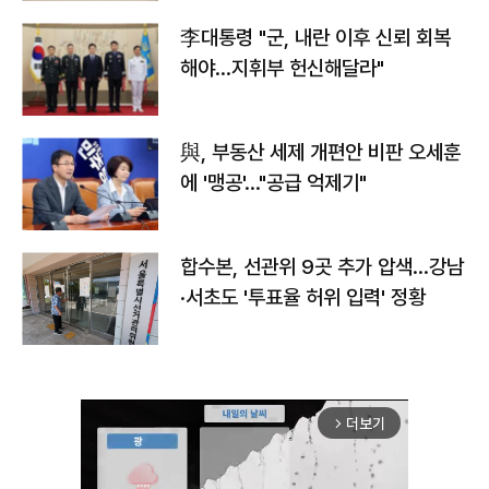
李대통령 "군, 내란 이후 신뢰 회복
해야…지휘부 헌신해달라"
與, 부동산 세제 개편안 비판 오세훈
에 '맹공'…"공급 억제기"
합수본, 선관위 9곳 추가 압색…강남
·서초도 '투표율 허위 입력' 정황
더보기
arrow_forward_ios