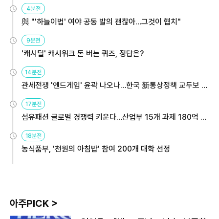
4분전
與 "'하늘이법' 여야 공동 발의 괜찮아…그것이 협치"
9분전
'캐시딜' 캐시워크 돈 버는 퀴즈, 정답은?
14분전
관세전쟁 '엔드게임' 윤곽 나오나…한국 新통상정책 교두보 활
용해야
17분전
섬유패션 글로벌 경쟁력 키운다…산업부 15개 과제 180억 지
원
18분전
농식품부, '천원의 아침밥' 참여 200개 대학 선정
아주PICK >