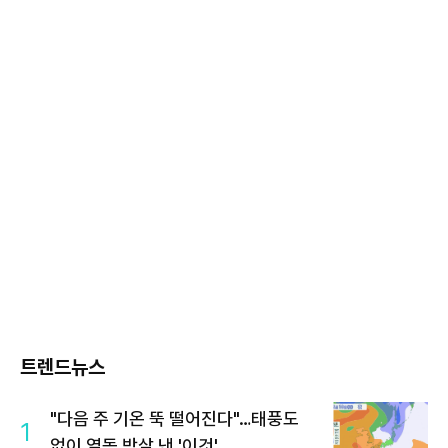
트렌드뉴스
"다음 주 기온 뚝 떨어진다"…태풍도
1
없이 열돔 박살 낸 '이것'