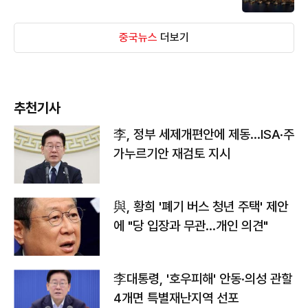
중국뉴스
더보기
추천기사
李, 정부 세제개편안에 제동…ISA·주
가누르기안 재검토 지시
與, 황희 '폐기 버스 청년 주택' 제안
에 "당 입장과 무관…개인 의견"
李대통령, '호우피해' 안동·의성 관할
4개면 특별재난지역 선포