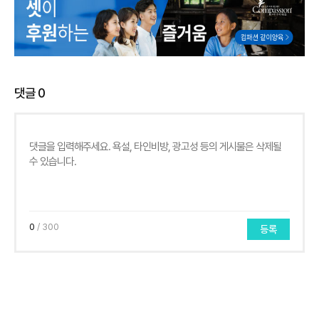
댓글
0
0
/ 300
등록