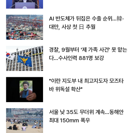
AI 반도체가 뒤집은 수출 순위…韓·
대만, 사상 첫 日 추월
경찰, 9월부터 '제 가족 사건' 못 맡는
다…수사인력 881명 보강
"이란 지도부 내 최고지도자 모즈타
바 위독설 확산"
서울 낮 35도 무더위 계속…동해안
최대 150㎜ 폭우