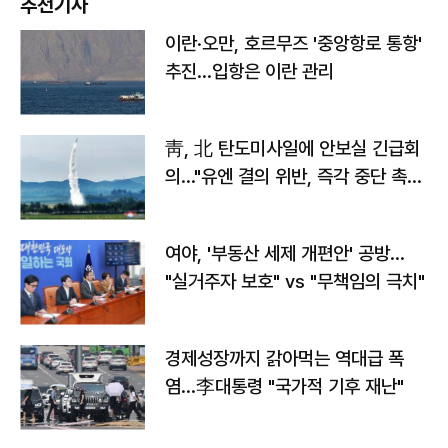
추천기사
이란·오만, 호르무즈 '중앙항로 통항'
추진…입항은 이란 관리
靑, 北 탄도미사일에 안보실 긴급회
의…"유엔 결의 위반, 즉각 중단 촉
구"
여야, '부동산 세제 개편안' 공방…
"실거주자 보호" vs "무책임의 극치"
경제성장까지 갉아먹는 역대급 폭
염…李대통령 "국가적 기후 재난"