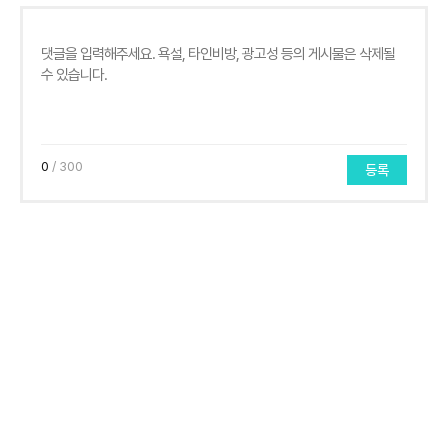
0
/ 300
등록