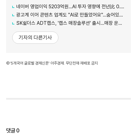
네이버 영업이익 5203억원…AI 투자 영향에 전년比 0.2% 감소
광고계 이어 콘텐츠 업계도 "AI로 만들었어요"…숨어있던 AI, 이제 앞으로
SK쉴더스 ADT캡스, '캡스 매장솔루션' 출시…매장 운영·보안 한 번에 관리
기자의 다른기사
©'5개국어 글로벌 경제신문' 아주경제. 무단전재·재배포 금지
댓글
0