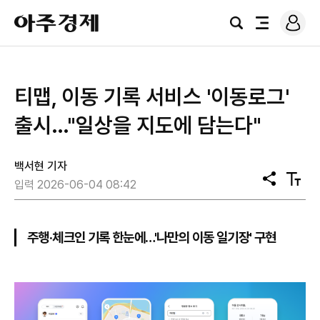
로
아
그
검
전
주
인
색
체
경
메
제
뉴
티맵, 이동 기록 서비스 '이동로그'
출시…"일상을 지도에 담는다"
백서현 기자
공
텍
입력 2026-06-04 08:42
유
스
트
크
기
주행·체크인 기록 한눈에…'나만의 이동 일기장' 구현