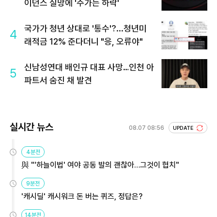
이던스 실망에 '주가는 하락'
국가가 청년 상대로 '통수'?...청년미
4
래적금 12% 준다더니 "응, 오류야"
신남성연대 배인규 대표 사망…인천 아
5
파트서 숨진 채 발견
실시간 뉴스
08.07 08:56
UPDATE
4분전
與 "'하늘이법' 여야 공동 발의 괜찮아…그것이 협치"
9분전
'캐시딜' 캐시워크 돈 버는 퀴즈, 정답은?
14분전