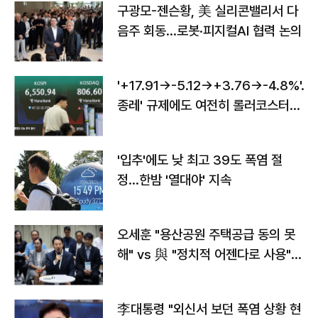
구광모-젠슨황, 美 실리콘밸리서 다
음주 회동…로봇·피지컬AI 협력 논의
'+17.91→-5.12→+3.76→-4.8%'…'
종레' 규제에도 여전히 롤러코스터
타는 코스피
'입추'에도 낮 최고 39도 폭염 절
정…한밤 '열대야' 지속
오세훈 "용산공원 주택공급 동의 못
해" vs 與 "정치적 어젠다로 사용"
맞불
李대통령 "외신서 보던 폭염 상황 현