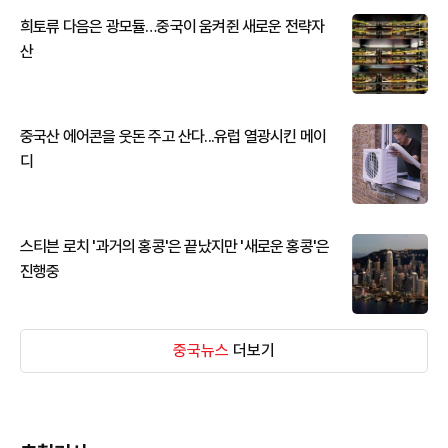
희토류 다음은 광모듈…중국이 움켜쥔 새로운 전략자
산
중국산 에어콘을 웃돈 주고 산다...유럽 열광시킨 메이
디
스티븐 로치 '과거의 홍콩'은 끝났지만 '새로운 홍콩'은
진행중
중국뉴스
더보기