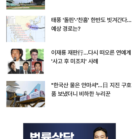
태풍 '돌핀'·'찬홈' 한반도 빗겨간다…
예상 경로는?
이재룡 재판行…다시 떠오른 연예계
'사고 후 미조치' 사례
"한국산 물은 안마셔"…日 지진 구호
품 보냈더니 비하한 누리꾼