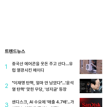
트렌드뉴스
중국산 에어콘을 웃돈 주고 산다...유
1
럽 열광시킨 메이디
"이재명 탄핵, 얼마 안 남았다"...'윤석
2
열 탄핵' 맞힌 무당, '성지글' 등장
샌디스크, AI 수요에 '매출 4.7배'…가
3