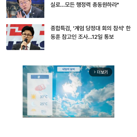
실로…모든 행정력 총동원하라"
종합특검, '계엄 당정대 회의 참석' 한
동훈 참고인 조사...12일 통보
더보기
arrow_forward_ios
Unmute