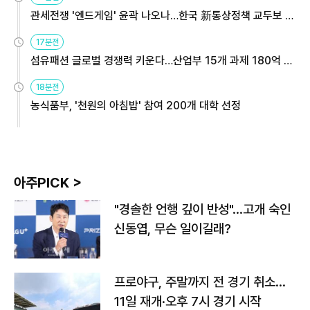
관세전쟁 '엔드게임' 윤곽 나오나…한국 新통상정책 교두보 활
용해야
17분전
섬유패션 글로벌 경쟁력 키운다…산업부 15개 과제 180억 지
원
18분전
농식품부, '천원의 아침밥' 참여 200개 대학 선정
아주PICK >
"경솔한 언행 깊이 반성"…고개 숙인
신동엽, 무슨 일이길래?
프로야구, 주말까지 전 경기 취소…
11일 재개·오후 7시 경기 시작