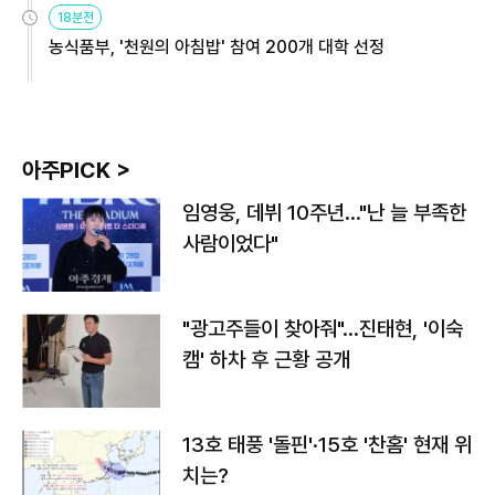
18분전
농식품부, '천원의 아침밥' 참여 200개 대학 선정
아주PICK >
임영웅, 데뷔 10주년…"난 늘 부족한
사람이었다"
"광고주들이 찾아줘"…진태현, '이숙
캠' 하차 후 근황 공개
13호 태풍 '돌핀'·15호 '찬홈' 현재 위
치는?