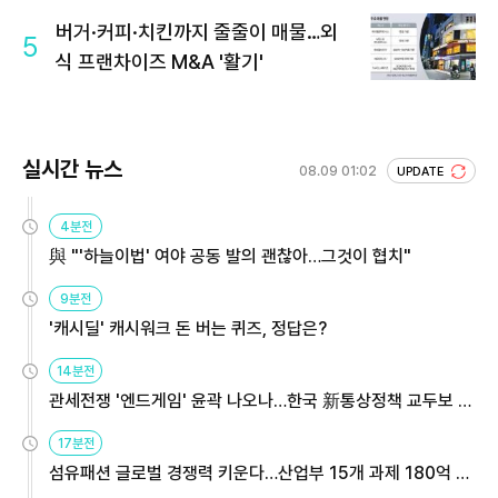
버거·커피·치킨까지 줄줄이 매물…외
5
식 프랜차이즈 M&A '활기'
실시간 뉴스
08.09 01:02
UPDATE
4분전
與 "'하늘이법' 여야 공동 발의 괜찮아…그것이 협치"
9분전
'캐시딜' 캐시워크 돈 버는 퀴즈, 정답은?
14분전
관세전쟁 '엔드게임' 윤곽 나오나…한국 新통상정책 교두보 활
용해야
17분전
섬유패션 글로벌 경쟁력 키운다…산업부 15개 과제 180억 지
원