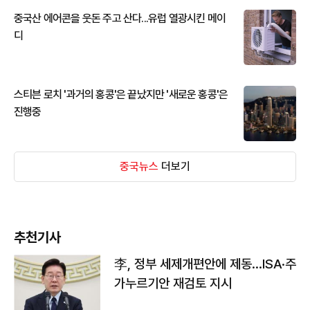
중국산 에어콘을 웃돈 주고 산다...유럽 열광시킨 메이
디
스티븐 로치 '과거의 홍콩'은 끝났지만 '새로운 홍콩'은
진행중
중국뉴스
더보기
추천기사
李, 정부 세제개편안에 제동…ISA·주
가누르기안 재검토 지시