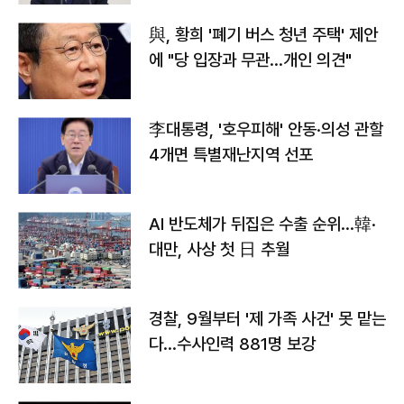
與, 황희 '폐기 버스 청년 주택' 제안
에 "당 입장과 무관…개인 의견"
李대통령, '호우피해' 안동·의성 관할
4개면 특별재난지역 선포
AI 반도체가 뒤집은 수출 순위…韓·
대만, 사상 첫 日 추월
경찰, 9월부터 '제 가족 사건' 못 맡는
다…수사인력 881명 보강