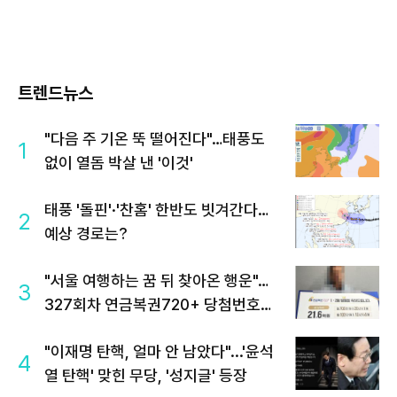
트렌드뉴스
"다음 주 기온 뚝 떨어진다"…태풍도
1
없이 열돔 박살 낸 '이것'
태풍 '돌핀'·'찬홈' 한반도 빗겨간다…
2
예상 경로는?
"서울 여행하는 꿈 뒤 찾아온 행운"…
3
327회차 연금복권720+ 당첨번호조
회 주목
"이재명 탄핵, 얼마 안 남았다"...'윤석
4
열 탄핵' 맞힌 무당, '성지글' 등장