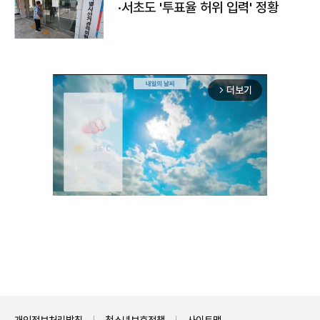
·서초도 '투표율 허위 입력' 정황
더보기
arrow_forward_ios
Unmute