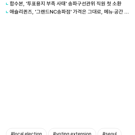
합수본, '투표용지 부족 사태' 송파구선관위 직원 첫 소환
애슐리퀸즈, '그랜드NC송파점' 가격은 그대로, 메뉴·공간 늘린다
#local election
#voting extension
#seoul