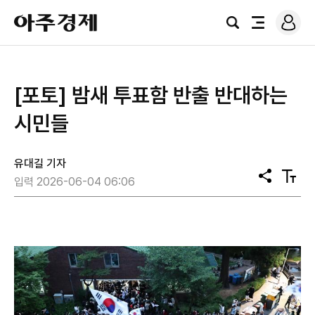
로
아
그
검
전
주
인
색
체
경
메
제
뉴
[포토] 밤새 투표함 반출 반대하는
시민들
유대길 기자
공
텍
입력 2026-06-04 06:06
유
스
트
크
기