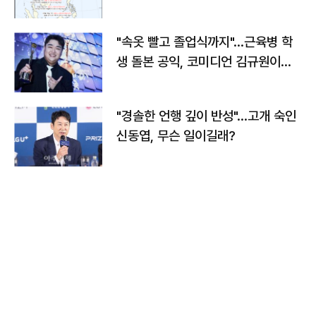
"속옷 빨고 졸업식까지"…근육병 학
생 돌본 공익, 코미디언 김규원이었
다
"경솔한 언행 깊이 반성"…고개 숙인
신동엽, 무슨 일이길래?