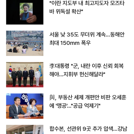
"이란 지도부 내 최고지도자 모즈타
바 위독설 확산"
서울 낮 35도 무더위 계속…동해안
최대 150㎜ 폭우
李대통령 "군, 내란 이후 신뢰 회복
해야…지휘부 헌신해달라"
與, 부동산 세제 개편안 비판 오세훈
에 '맹공'…"공급 억제기"
합수본, 선관위 9곳 추가 압색…강남