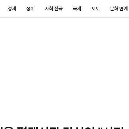
경제
정치
사회·전국
국제
포토
문화·연예