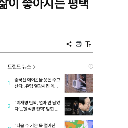
 삶이 좋아지는 평택
공
프
텍
유
린
스
트
트
크
기
트렌드 뉴스
중국산 에어콘을 웃돈 주고
1
산다...유럽 열광시킨 메이
디
"이재명 탄핵, 얼마 안 남았
2
다"...'윤석열 탄핵' 맞힌 무
당, '성지글' 등장
"다음 주 기온 뚝 떨어진