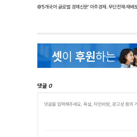
©'5개국어 글로벌 경제신문' 아주경제. 무단전재·재배
댓글
0