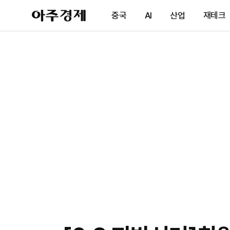
아
중국
AI
산업
재테크
주
경
제