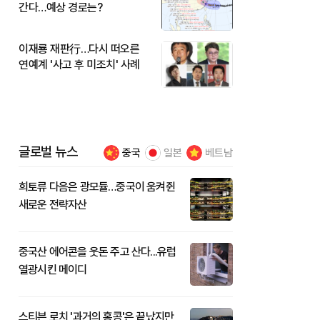
간다…예상 경로는?
이재룡 재판行…다시 떠오른
연예계 '사고 후 미조치' 사례
글로벌 뉴스
중국
일본
베트남
희토류 다음은 광모듈…중국이 움켜쥔
새로운 전략자산
중국산 에어콘을 웃돈 주고 산다...유럽
열광시킨 메이디
스티븐 로치 '과거의 홍콩'은 끝났지만