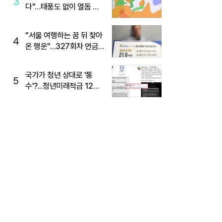
3
다"…태풍도 없이 열돔 박
살 낸 '이것'
"서울 여행하는 꿈 뒤 찾아
4
온 행운"…327회차 연금
복권720+ 당첨번호조회
주목
국가가 청년 상대로 '통
5
수'?...청년미래적금 12%
준다더니 "응, 오류야"