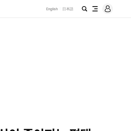
로
English
日本語
그
검
전
인
색
체
메
뉴