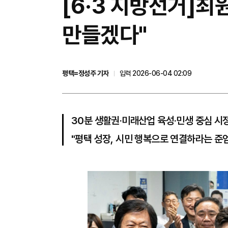
[6·3 지방선거]최
만들겠다"
평택=정성주 기자
입력 2026-06-04 02:09
30분 생활권·미래산업 육성·민생 중심 시
"평택 성장, 시민 행복으로 연결하라는 준