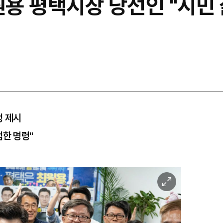
원용 평택시장 당선인 "시민
정 제시
엄한 명령"
이
미
지