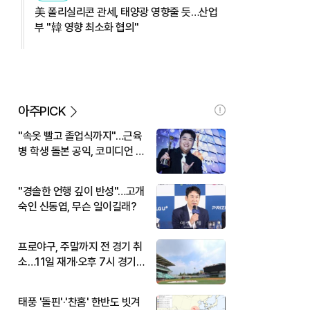
美 폴리실리콘 관세, 태양광 영향줄 듯…산업
부 "韓 영향 최소화 협의"
아주PICK
"속옷 빨고 졸업식까지"…근육
병 학생 돌본 공익, 코미디언 김
규원이었다
"경솔한 언행 깊이 반성"…고개
숙인 신동엽, 무슨 일이길래?
프로야구, 주말까지 전 경기 취
소…11일 재개·오후 7시 경기
시작
태풍 '돌핀'·'찬홈' 한반도 빗겨