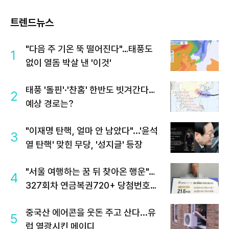
트렌드뉴스
"다음 주 기온 뚝 떨어진다"…태풍도
1
없이 열돔 박살 낸 '이것'
태풍 '돌핀'·'찬홈' 한반도 빗겨간다…
2
예상 경로는?
"이재명 탄핵, 얼마 안 남았다"...'윤석
3
열 탄핵' 맞힌 무당, '성지글' 등장
"서울 여행하는 꿈 뒤 찾아온 행운"…
4
327회차 연금복권720+ 당첨번호조
회 주목
중국산 에어콘을 웃돈 주고 산다...유
5
럽 열광시킨 메이디