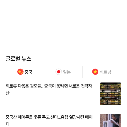
글로벌 뉴스
중국
일본
베트남
희토류 다음은 광모듈…중국이 움켜쥔 새로운 전략자
산
중국산 에어콘을 웃돈 주고 산다...유럽 열광시킨 메이
디