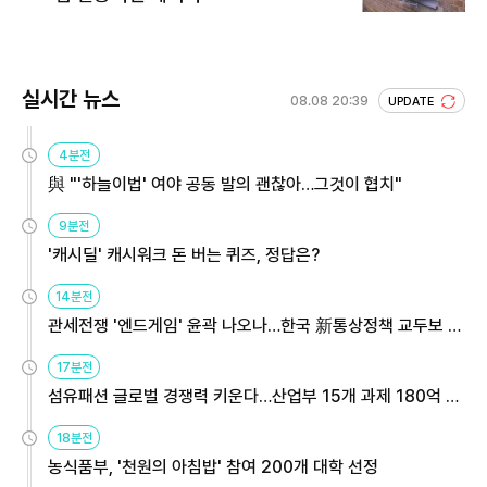
실시간 뉴스
08.08 20:39
UPDATE
4분전
與 "'하늘이법' 여야 공동 발의 괜찮아…그것이 협치"
9분전
'캐시딜' 캐시워크 돈 버는 퀴즈, 정답은?
14분전
관세전쟁 '엔드게임' 윤곽 나오나…한국 新통상정책 교두보 활
용해야
17분전
섬유패션 글로벌 경쟁력 키운다…산업부 15개 과제 180억 지
원
18분전
농식품부, '천원의 아침밥' 참여 200개 대학 선정