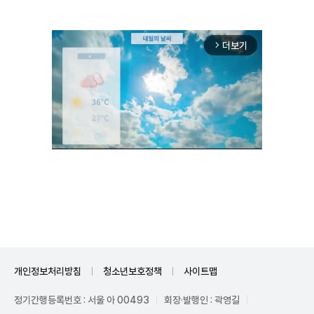
더보기
arrow_forward_ios
Unmute
개인정보처리방침
청소년보호정책
사이트맵
정기간행등록번호 : 서울 아 00493
회장·발행인 : 곽영길