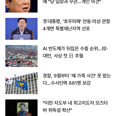
에 "당 입장과 무관…개인 의견"
李대통령, '호우피해' 안동·의성 관할
4개면 특별재난지역 선포
AI 반도체가 뒤집은 수출 순위…韓·
대만, 사상 첫 日 추월
경찰, 9월부터 '제 가족 사건' 못 맡는
다…수사인력 881명 보강
"이란 지도부 내 최고지도자 모즈타
바 위독설 확산"