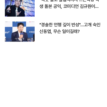
생 돌본 공익, 코미디언 김규원이었
다
"경솔한 언행 깊이 반성"…고개 숙인
신동엽, 무슨 일이길래?