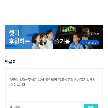
댓글
0
0
/ 300
등록