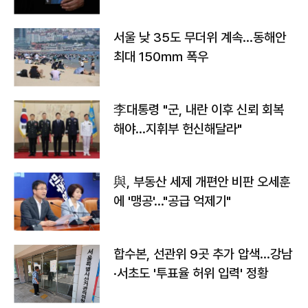
서울 낮 35도 무더위 계속…동해안
최대 150㎜ 폭우
李대통령 "군, 내란 이후 신뢰 회복
해야…지휘부 헌신해달라"
與, 부동산 세제 개편안 비판 오세훈
에 '맹공'…"공급 억제기"
합수본, 선관위 9곳 추가 압색…강남
·서초도 '투표율 허위 입력' 정황