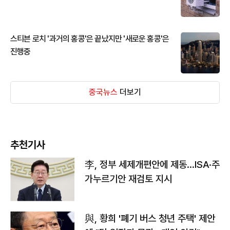
스티븐 로치 '과거의 홍콩'은 끝났지만 '새로운 홍콩'은
진행중
중국뉴스
더보기
추천기사
李, 정부 세제개편안에 제동…ISA·주
가누르기안 재검토 지시
與, 황희 '폐기 버스 청년 주택' 제안