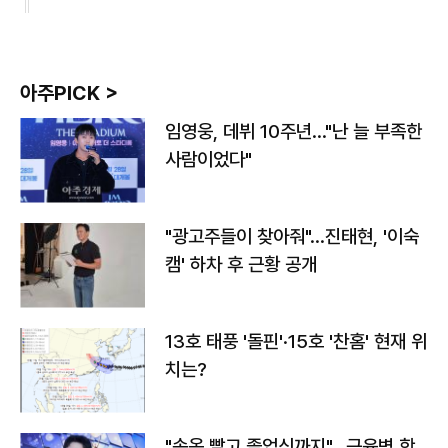
아주PICK >
임영웅, 데뷔 10주년…"난 늘 부족한
사람이었다"
"광고주들이 찾아줘"…진태현, '이숙
캠' 하차 후 근황 공개
13호 태풍 '돌핀'·15호 '찬홈' 현재 위
치는?
"속옷 빨고 졸업식까지"…근육병 학