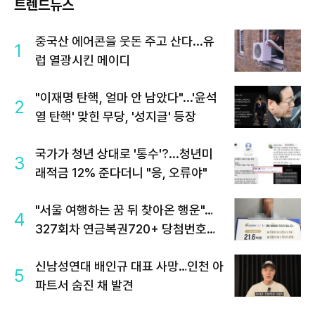
트렌드뉴스
중국산 에어콘을 웃돈 주고 산다...유
1
럽 열광시킨 메이디
"이재명 탄핵, 얼마 안 남았다"...'윤석
2
열 탄핵' 맞힌 무당, '성지글' 등장
국가가 청년 상대로 '통수'?...청년미
3
래적금 12% 준다더니 "응, 오류야"
"서울 여행하는 꿈 뒤 찾아온 행운"…
4
327회차 연금복권720+ 당첨번호조
회 주목
신남성연대 배인규 대표 사망…인천 아
5
파트서 숨진 채 발견