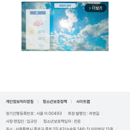
더보기
arrow_forward_ios
Unmute
개인정보처리방침
청소년보호정책
사이트맵
정기간행등록번호 : 서울 아 00493
회장·발행인 : 곽영길
사장·편집인 : 임규진
청소년보호책임자 : 전운
주소 : 서울특별시 종로구 종로 1길 42(수송동 146-1) 이마빌딩 11층