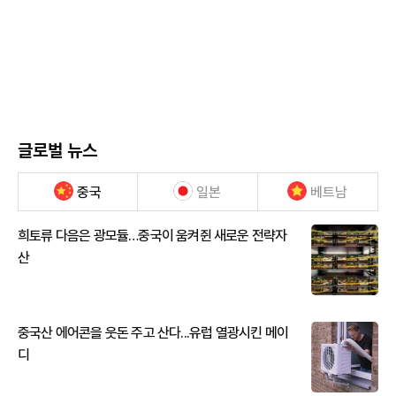
글로벌 뉴스
중국
일본
베트남
희토류 다음은 광모듈…중국이 움켜쥔 새로운 전략자
산
중국산 에어콘을 웃돈 주고 산다...유럽 열광시킨 메이
디