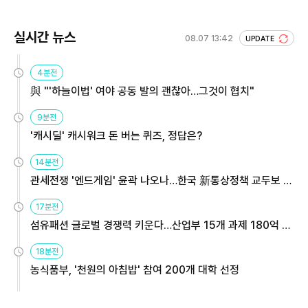
실시간 뉴스
08.07 13:42
UPDATE
4분전
與 "'하늘이법' 여야 공동 발의 괜찮아…그것이 협치"
9분전
'캐시딜' 캐시워크 돈 버는 퀴즈, 정답은?
14분전
관세전쟁 '엔드게임' 윤곽 나오나…한국 新통상정책 교두보 활
용해야
17분전
섬유패션 글로벌 경쟁력 키운다…산업부 15개 과제 180억 지
원
18분전
농식품부, '천원의 아침밥' 참여 200개 대학 선정