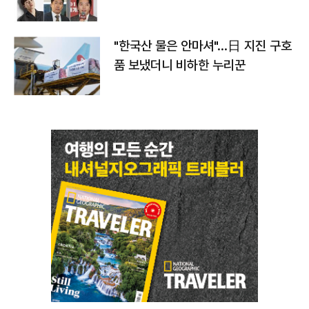
"한국산 물은 안마셔"…日 지진 구호
품 보냈더니 비하한 누리꾼