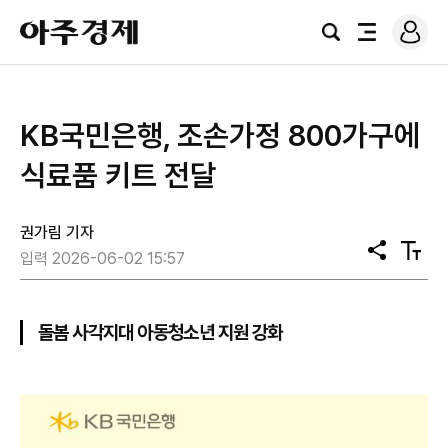
로
아
그
검
전
주
인
색
체
경
메
제
뉴
KB국민은행, 조손가정 800가구에
식료품 키트 전달
권가림 기자
공
텍
입력 2026-06-02 15:57
유
스
트
크
기
돌봄 사각지대 아동청소년 지원 강화