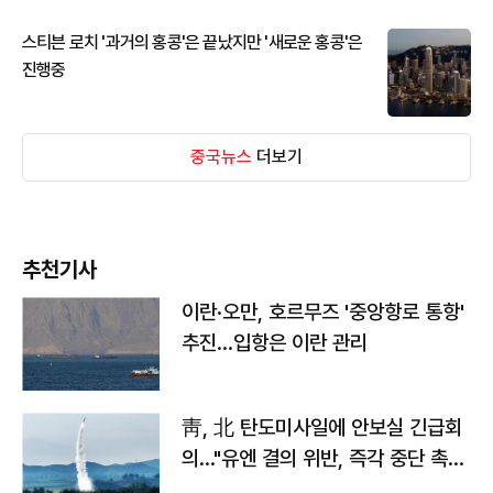
스티븐 로치 '과거의 홍콩'은 끝났지만 '새로운 홍콩'은
진행중
중국뉴스
더보기
추천기사
이란·오만, 호르무즈 '중앙항로 통항'
추진…입항은 이란 관리
靑, 北 탄도미사일에 안보실 긴급회
의…"유엔 결의 위반, 즉각 중단 촉
구"