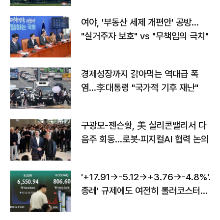
여야, '부동산 세제 개편안' 공방…
"실거주자 보호" vs "무책임의 극치"
경제성장까지 갉아먹는 역대급 폭
염…李대통령 "국가적 기후 재난"
구광모-젠슨황, 美 실리콘밸리서 다
음주 회동…로봇·피지컬AI 협력 논의
'+17.91→-5.12→+3.76→-4.8%'…'
종레' 규제에도 여전히 롤러코스터
타는 코스피