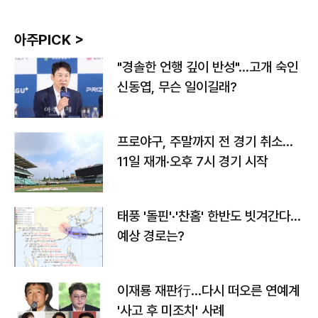
아주PICK >
"경솔한 언행 깊이 반성"…고개 숙인
신동엽, 무슨 일이길래?
프로야구, 주말까지 전 경기 취소…
11일 재개·오후 7시 경기 시작
태풍 '돌핀'·'찬홈' 한반도 빗겨간다…
예상 경로는?
이재룡 재판行…다시 떠오른 연예계
'사고 후 미조치' 사례