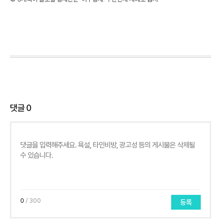
댓글
0
0
/ 300
등록