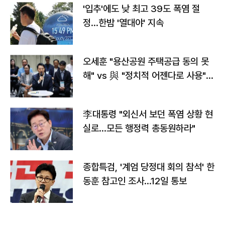
'입추'에도 낮 최고 39도 폭염 절
정…한밤 '열대야' 지속
오세훈 "용산공원 주택공급 동의 못
해" vs 與 "정치적 어젠다로 사용"
맞불
李대통령 "외신서 보던 폭염 상황 현
실로…모든 행정력 총동원하라"
종합특검, '계엄 당정대 회의 참석' 한
동훈 참고인 조사...12일 통보