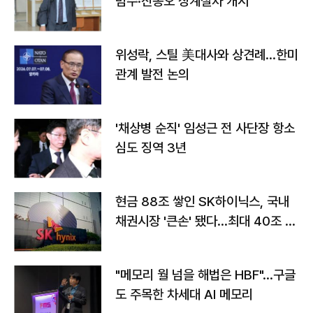
범수·진종오 징계절차 개시
위성락, 스틸 美대사와 상견례…한미
관계 발전 논의
'채상병 순직' 임성근 전 사단장 항소
심도 징역 3년
현금 88조 쌓인 SK하이닉스, 국내
채권시장 '큰손' 됐다…최대 40조 투
자
"메모리 월 넘을 해법은 HBF"…구글
도 주목한 차세대 AI 메모리