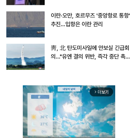
이란·오만, 호르무즈 '중앙항로 통항'
추진…입항은 이란 관리
靑, 北 탄도미사일에 안보실 긴급회
의…"유엔 결의 위반, 즉각 중단 촉
구"
더보기
arrow_forward_ios