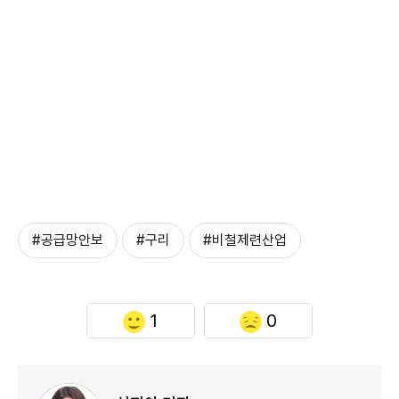
#공급망안보
#구리
#비철제련산업
1
0