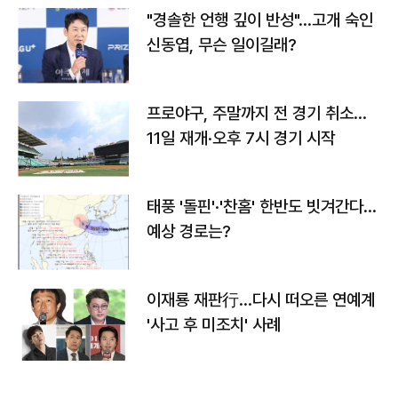
"경솔한 언행 깊이 반성"…고개 숙인
신동엽, 무슨 일이길래?
프로야구, 주말까지 전 경기 취소…
11일 재개·오후 7시 경기 시작
태풍 '돌핀'·'찬홈' 한반도 빗겨간다…
예상 경로는?
이재룡 재판行…다시 떠오른 연예계
'사고 후 미조치' 사례