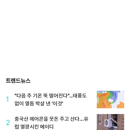
트렌드뉴스
"다음 주 기온 뚝 떨어진다"…태풍도
1
없이 열돔 박살 낸 '이것'
중국산 에어콘을 웃돈 주고 산다...유
2
럽 열광시킨 메이디