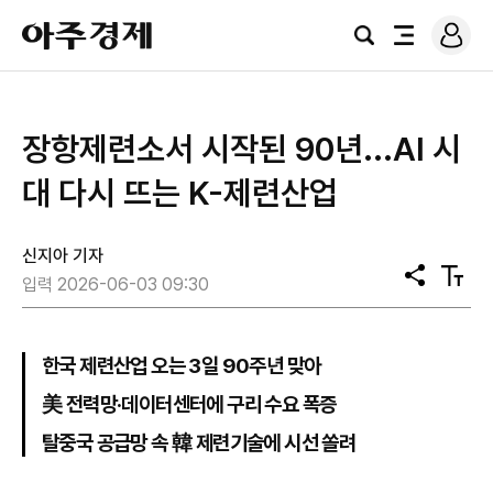
로
아
그
검
전
주
인
색
체
경
메
제
뉴
장항제련소서 시작된 90년...AI 시
대 다시 뜨는 K-제련산업
신지아 기자
공
텍
입력 2026-06-03 09:30
유
스
트
크
기
한국 제련산업 오는 3일 90주년 맞아
美 전력망·데이터센터에 구리 수요 폭증
탈중국 공급망 속 韓 제련기술에 시선 쏠려