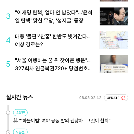
"이재명 탄핵, 얼마 안 남았다"...'윤석
3
열 탄핵' 맞힌 무당, '성지글' 등장
태풍 '돌핀'·'찬홈' 한반도 빗겨간다…
4
예상 경로는?
"서울 여행하는 꿈 뒤 찾아온 행운"…
5
327회차 연금복권720+ 당첨번호조
회 주목
실시간 뉴스
08.08 02:42
UPDATE
4분전
與 "'하늘이법' 여야 공동 발의 괜찮아…그것이 협치"
9분전