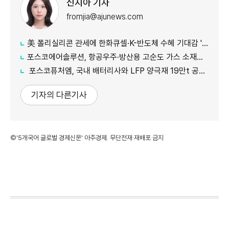
신지아 기자
fromjia@ajunews.com
美 폴리실리콘 관세에 한화큐셀·K-반도체 수혜 기대감 '쑥'
포스코에어솔루션, 항공우주·방산용 고순도 가스 소재분야 글로벌 인증 획득
포스코퓨처엠, 국내 배터리사와 LFP 양극재 19만t 공급계약 체결
기자의 다른기사
©'5개국어 글로벌 경제신문' 아주경제. 무단전재·재배포 금지