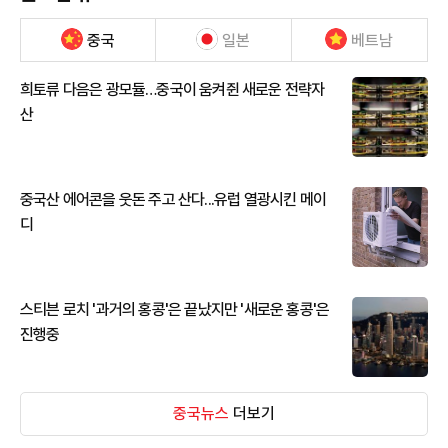
중국
일본
베트남
희토류 다음은 광모듈…중국이 움켜쥔 새로운 전략자
산
중국산 에어콘을 웃돈 주고 산다...유럽 열광시킨 메이
디
스티븐 로치 '과거의 홍콩'은 끝났지만 '새로운 홍콩'은
진행중
중국뉴스
더보기