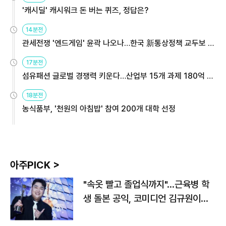
'캐시딜' 캐시워크 돈 버는 퀴즈, 정답은?
14분전
관세전쟁 '엔드게임' 윤곽 나오나…한국 新통상정책 교두보 활
용해야
17분전
섬유패션 글로벌 경쟁력 키운다…산업부 15개 과제 180억 지
원
18분전
농식품부, '천원의 아침밥' 참여 200개 대학 선정
아주PICK >
"속옷 빨고 졸업식까지"…근육병 학
생 돌본 공익, 코미디언 김규원이었
다