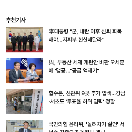
추천기사
李대통령 "군, 내란 이후 신뢰 회복
해야…지휘부 헌신해달라"
與, 부동산 세제 개편안 비판 오세훈
에 '맹공'…"공급 억제기"
합수본, 선관위 9곳 추가 압색…강남
·서초도 '투표율 허위 입력' 정황
국민의힘 윤리위, '돌려차기 실언' 서