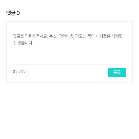
댓글
0
0
/ 300
등록