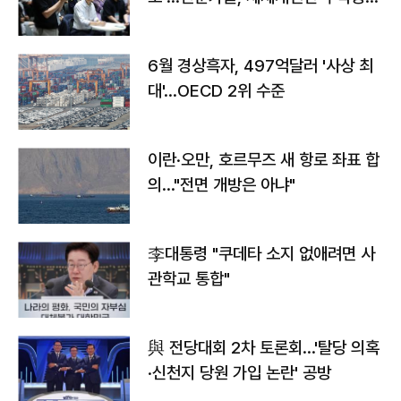
우려
6월 경상흑자, 497억달러 '사상 최
대'…OECD 2위 수준
이란·오만, 호르무즈 새 항로 좌표 합
의…"전면 개방은 아냐"
李대통령 "쿠데타 소지 없애려면 사
관학교 통합"
與 전당대회 2차 토론회…'탈당 의혹
·신천지 당원 가입 논란' 공방