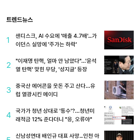
트렌드뉴스
샌디스크, AI 수요에 '매출 4.7배'…가
1
이던스 실망에 '주가는 하락'
"이재명 탄핵, 얼마 안 남았다"...'윤석
2
열 탄핵' 맞힌 무당, '성지글' 등장
중국산 에어콘을 웃돈 주고 산다...유
3
럽 열광시킨 메이디
국가가 청년 상대로 '통수'?...청년미
4
래적금 12% 준다더니 "응, 오류야"
신남성연대 배인규 대표 사망…인천 아
5