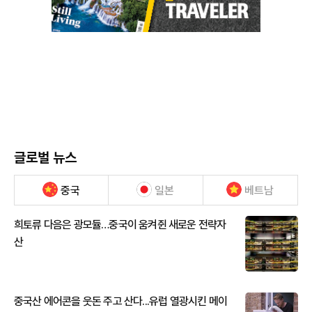
글로벌 뉴스
중국
일본
베트남
희토류 다음은 광모듈…중국이 움켜쥔 새로운 전략자
산
중국산 에어콘을 웃돈 주고 산다...유럽 열광시킨 메이