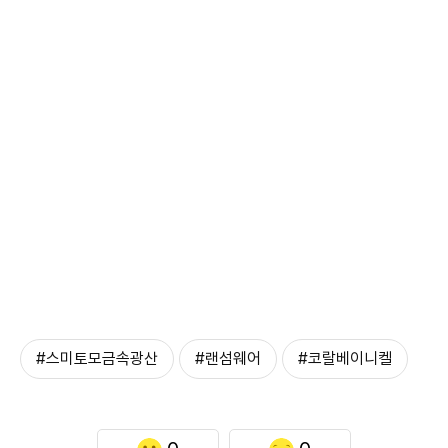
#스미토모금속광산
#랜섬웨어
#코랄베이니켈