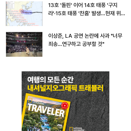
13호 '돌핀' 이어 14호 태풍 '구지
라'·15호 태풍 '찬홈' 발생…현재 위
치와 이동경로는?
이상준, LA 공연 논란에 사과 "너무
죄송…연구하고 공부할 것"