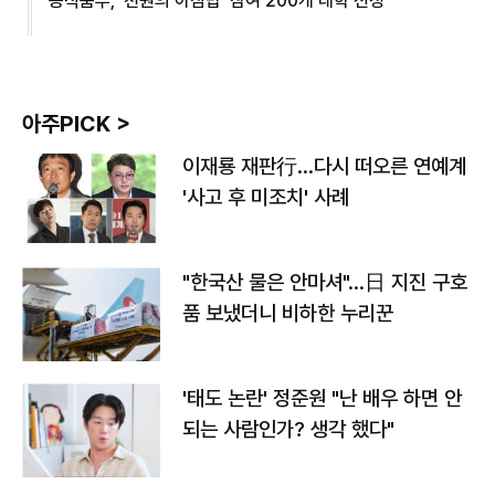
농식품부, '천원의 아침밥' 참여 200개 대학 선정
아주PICK >
이재룡 재판行…다시 떠오른 연예계
'사고 후 미조치' 사례
"한국산 물은 안마셔"…日 지진 구호
품 보냈더니 비하한 누리꾼
'태도 논란' 정준원 "난 배우 하면 안
되는 사람인가? 생각 했다"