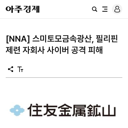
로
아
그
검
전
주
인
색
체
경
메
제
뉴
[NNA] 스미토모금속광산, 필리핀
제련 자회사 사이버 공격 피해
공
텍
유
스
트
크
기