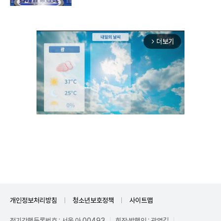
더보기
arrow_forward_ios
Unmute
개인정보처리방침
청소년보호정책
사이트맵
정기간행등록번호 : 서울 아 00493
회장·발행인 : 곽영길