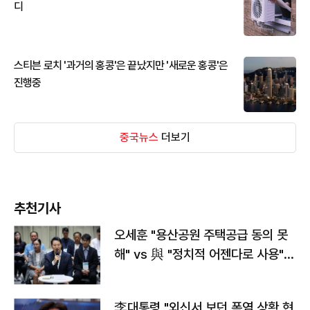
디
스티븐 로치 '과거의 홍콩'은 끝났지만 '새로운 홍콩'은
진행중
중국뉴스
더보기
추천기사
오세훈 "용산공원 주택공급 동의 못
해" vs 與 "정치적 어젠다로 사용"
맞불
李대통령 "외신서 보던 폭염 상황 현