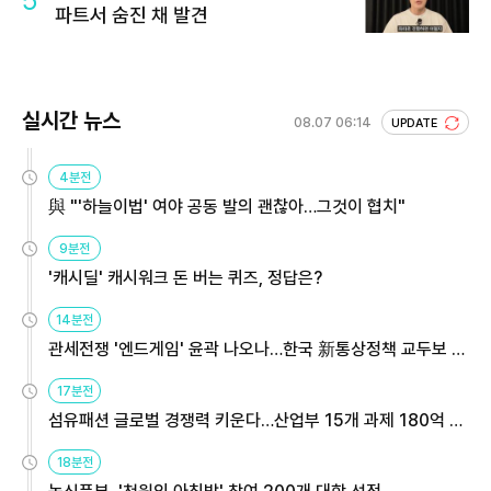
파트서 숨진 채 발견
실시간 뉴스
08.07 06:14
UPDATE
4분전
與 "'하늘이법' 여야 공동 발의 괜찮아…그것이 협치"
9분전
'캐시딜' 캐시워크 돈 버는 퀴즈, 정답은?
14분전
관세전쟁 '엔드게임' 윤곽 나오나…한국 新통상정책 교두보 활
용해야
17분전
섬유패션 글로벌 경쟁력 키운다…산업부 15개 과제 180억 지
원
18분전