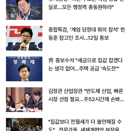
실로…모든 행정력 총동원하라"
종합특검, '계엄 당정대 회의 참석' 한
동훈 참고인 조사...12일 통보
靑 홍보수석 "세금으로 집값 잡겠다
는 생각 없어…주택 공급 '속도전'"
김정관 산업장관 "반도체 산업, 빠른
시장 선점 필요…주52시간제 손봐
야"
"집값보다 전월세가 더 불안해질 수
도"…전문가들, 세제개편안 부작용