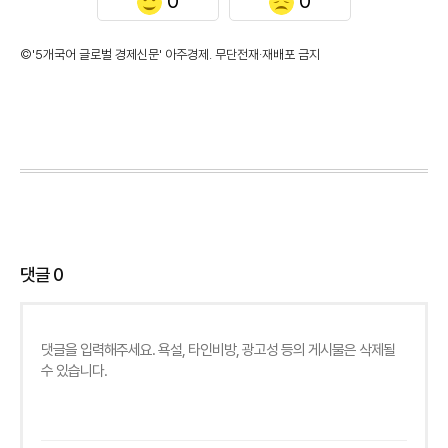
0
0
©'5개국어 글로벌 경제신문' 아주경제. 무단전재·재배포 금지
댓글
0