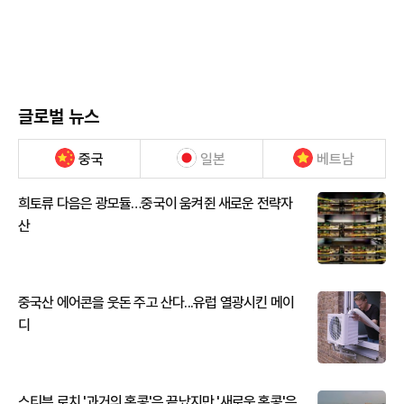
글로벌 뉴스
중국
일본
베트남
희토류 다음은 광모듈…중국이 움켜쥔 새로운 전략자
산
중국산 에어콘을 웃돈 주고 산다...유럽 열광시킨 메이
디
스티븐 로치 '과거의 홍콩'은 끝났지만 '새로운 홍콩'은