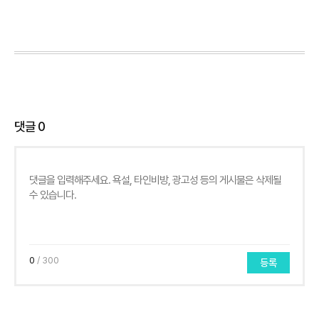
댓글
0
0
/ 300
등록