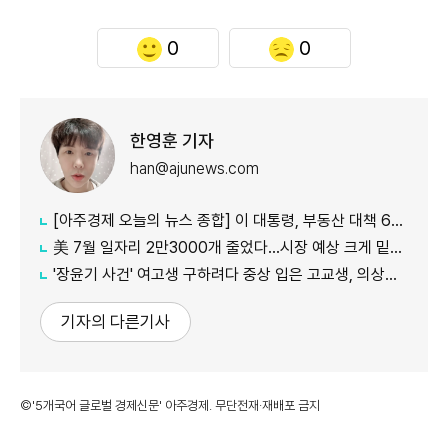
0
0
한영훈 기자
han@ajunews.com
[아주경제 오늘의 뉴스 종합] 이 대통령, 부동산 대책 6시간 점검…"기존 방식 벗어나 과감히 실행" 外
美 7월 일자리 2만3000개 줄었다…시장 예상 크게 밑돈 '고용 쇼크'
'장윤기 사건' 여고생 구하려다 중상 입은 고교생, 의상자 인정
기자의 다른기사
©'5개국어 글로벌 경제신문' 아주경제. 무단전재·재배포 금지