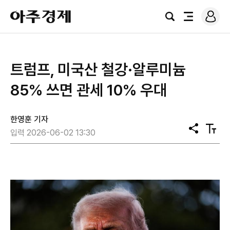
로
아
그
검
전
주
인
색
체
경
메
제
뉴
트럼프, 미국산 철강·알루미늄
85% 쓰면 관세 10% 우대
한영훈 기자
공
텍
입력 2026-06-02 13:30
유
스
트
크
기