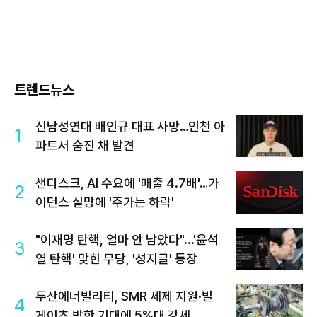
트렌드뉴스
신남성연대 배인규 대표 사망…인천 아
1
파트서 숨진 채 발견
샌디스크, AI 수요에 '매출 4.7배'…가
2
이던스 실망에 '주가는 하락'
"이재명 탄핵, 얼마 안 남았다"...'윤석
3
열 탄핵' 맞힌 무당, '성지글' 등장
두산에너빌리티, SMR 세제 지원·빌
4
게이츠 방한 기대에 5%대 강세