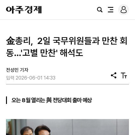
로
아
그
검
전
주
인
색
체
경
메
제
뉴
金총리, 2일 국무위원들과 만찬 회
동…'고별 만찬' 해석도
전성민 기자
공
텍
입력 2026-06-01 14:33
유
스
트
크
기
오는 8월 열리는 與 전당대회 출마 예상