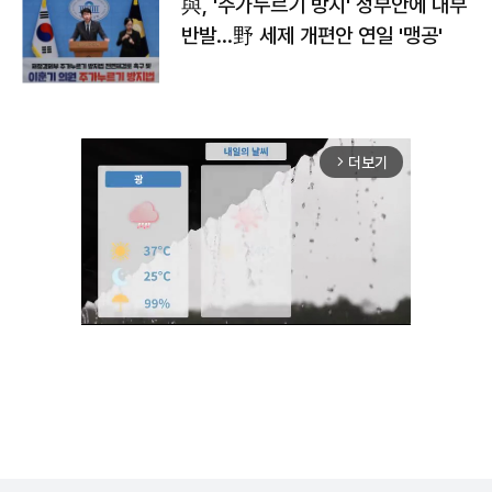
與, '주가누르기 방지' 정부안에 내부
반발…野 세제 개편안 연일 '맹공'
더보기
arrow_forward_ios
Unmute