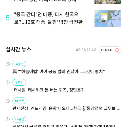
"중국 간다"던 태풍, 다시 한국으
5
로?...13호 태풍 '돌핀' 방향 급전환
실시간 뉴스
08.06 12:42
UPDATE
4분전
與 "'하늘이법' 여야 공동 발의 괜찮아…그것이 협치"
9분전
'캐시딜' 캐시워크 돈 버는 퀴즈, 정답은?
14분전
관세전쟁 '엔드게임' 윤곽 나오나…한국 新통상정책 교두보 활
용해야
17분전
섬유패션 글로벌 경쟁력 키운다…산업부 15개 과제 180억 지