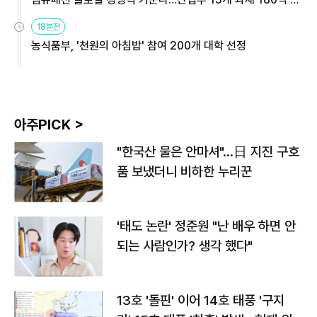
원
18분전
농식품부, '천원의 아침밥' 참여 200개 대학 선정
아주PICK >
"한국산 물은 안마셔"…日 지진 구호
품 보냈더니 비하한 누리꾼
'태도 논란' 정준원 "난 배우 하면 안
되는 사람인가? 생각 했다"
13호 '돌핀' 이어 14호 태풍 '구지