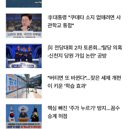
李대통령 "쿠데타 소지 없애려면 사
관학교 통합"
與 전당대회 2차 토론회…'탈당 의혹
·신천지 당원 가입 논란' 공방
"버티면 또 바뀐다"…잦은 세제 개편
이 키운 '학습 효과'
핵심 빠진 '주가 누르기' 방지…꼼수
승계 허점