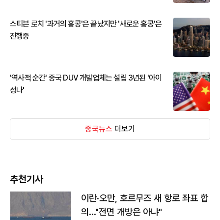
스티븐 로치 '과거의 홍콩'은 끝났지만 '새로운 홍콩'은
진행중
'역사적 순간' 중국 DUV 개발업체는 설립 3년된 '아이
성나'
중국뉴스
더보기
추천기사
이란·오만, 호르무즈 새 항로 좌표 합
의…"전면 개방은 아냐"