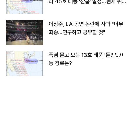
라'·15호 태풍 '찬홈' 발생…현재 위
치와 이동경로는?
이상준, LA 공연 논란에 사과 "너무
죄송…연구하고 공부할 것"
폭염 몰고 오는 13호 태풍 '돌핀'…이
동 경로는?