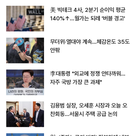
美 빅테크 4사, 2분기 순이익 평균
140%↑…월가는 되레 '버블 경고'
무더위·열대야 계속…체감온도 35도
안팎
李대통령 "외교에 정쟁 안타까워…
자주 국방 가장 큰 과제"
김용범 실장, 오세훈 시장과 오늘 오
찬회동...서울시 주택 공급 논의