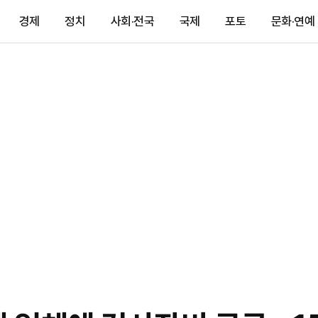
경제
정치
사회·전국
국제
포토
문화·연예