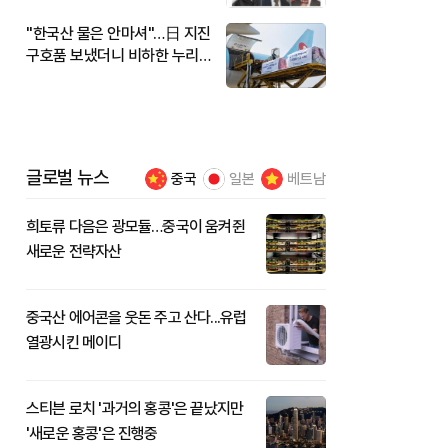
"한국산 물은 안마셔"…日 지진
구호품 보냈더니 비하한 누리
꾼
글로벌 뉴스
중국
일본
베트남
희토류 다음은 광모듈…중국이 움켜쥔
새로운 전략자산
중국산 에어콘을 웃돈 주고 산다...유럽
열광시킨 메이디
스티븐 로치 '과거의 홍콩'은 끝났지만
'새로운 홍콩'은 진행중