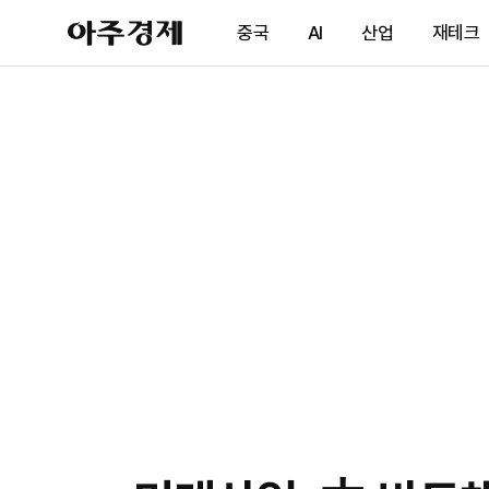
아
중국
AI
산업
재테크
주
경
제