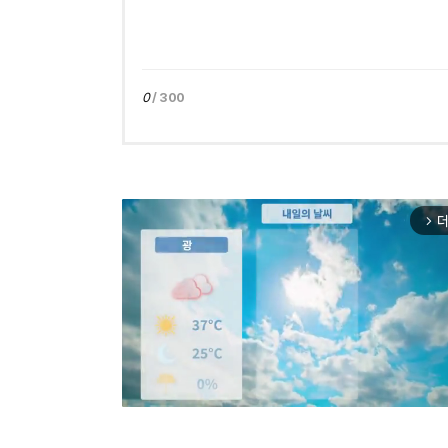
0
/ 300
더
arrow_forward_ios