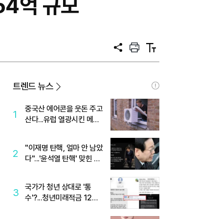
54억 규모
공
프
텍
유
린
스
트
트
크
기
트렌드 뉴스
중국산 에어콘을 웃돈 주고
1
산다...유럽 열광시킨 메이
디
"이재명 탄핵, 얼마 안 남았
2
다"...'윤석열 탄핵' 맞힌 무
당, '성지글' 등장
국가가 청년 상대로 '통
3
수'?...청년미래적금 12%
준다더니 "응, 오류야"