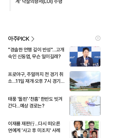
계' 낙찰의향서(LOI) 수령
아주PICK
"경솔한 언행 깊이 반성"…고개
숙인 신동엽, 무슨 일이길래?
프로야구, 주말까지 전 경기 취
소…11일 재개·오후 7시 경기
시작
태풍 '돌핀'·'찬홈' 한반도 빗겨
간다…예상 경로는?
이재룡 재판行…다시 떠오른
연예계 '사고 후 미조치' 사례