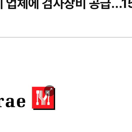
체 업체에 검사장비 공급…1
이
미
지
확
대