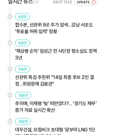
실시간 뉴스
08.07 11:42
UPDATE
6분전
합수본, 선관위 9곳 추가 압색…강남·서초도
'투표율 허위 입력' 정황
8분전
'채상병 순직' 임성근 전 사단장 항소심도 징역
3년
9분전
선관위 특검 추천위 "14일 최종 후보 2인 결
정…위원장에 김용관"
10분전
추미애, 이재명 '빚' 떠안았다?… '경기도 채무'
증가 자료 실시간 확산
13분전
대우건설, 모잠비크 초대형 '로부마 LNG 1단