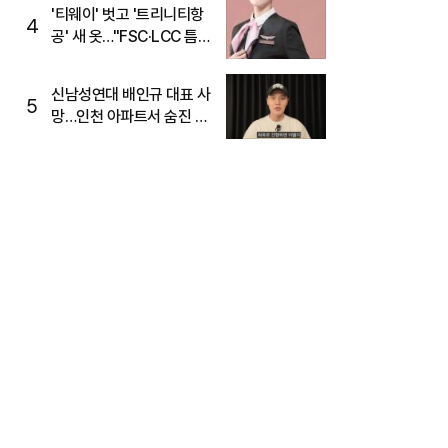
'티웨이' 벗고 '트리니티항
4
공' 새 옷…"FSC·LCC 틈
새, SSC 전략으로 공략"
신남성연대 배인규 대표 사
5
망…인천 아파트서 숨진 채
발견