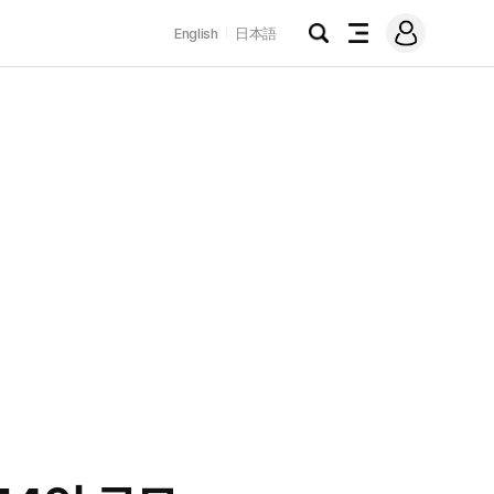
로
English
日本語
그
검
전
인
색
체
메
뉴