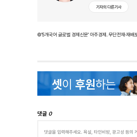
기자의 다른기사
©'5개국어 글로벌 경제신문' 아주경제. 무단전재·재배
댓글
0