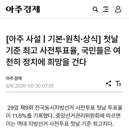
로
아
그
검
전
주
인
색
체
경
메
제
뉴
[아주 사설 | 기본·원칙·상식] 첫날
기준 최고 사전투표율, 국민들은 여
전히 정치에 희망을 건다
아주경제
공
텍
입력 2026-05-30 07:39
유
스
트
크
기
29알 제9회 전국동시지방선거 사전투표 첫날 투표율
이 11.6%를 기록했다. 중앙선거관리위원회에 따르면
이는 역대 지방선거 사전투표 첫날 기준 최고치다.