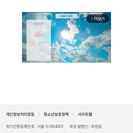
더보기
arrow_forward_ios
Unmute
개인정보처리방침
청소년보호정책
사이트맵
정기간행등록번호 : 서울 아 00493
회장·발행인 : 곽영길