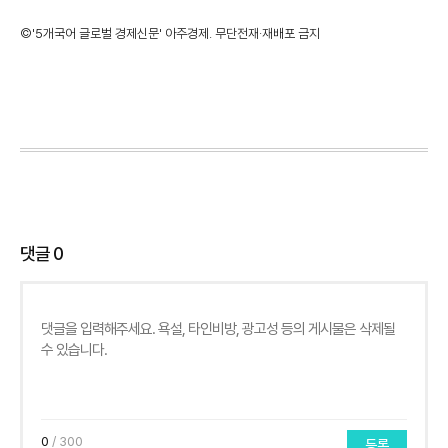
©'5개국어 글로벌 경제신문' 아주경제. 무단전재·재배포 금지
댓글
0
0
/ 300
등록