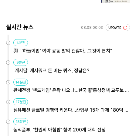
회 주목
실시간 뉴스
08.08 00:03
UPDATE
4분전
與 "'하늘이법' 여야 공동 발의 괜찮아…그것이 협치"
9분전
'캐시딜' 캐시워크 돈 버는 퀴즈, 정답은?
14분전
관세전쟁 '엔드게임' 윤곽 나오나…한국 新통상정책 교두보 활
용해야
17분전
섬유패션 글로벌 경쟁력 키운다…산업부 15개 과제 180억 지
원
18분전
농식품부, '천원의 아침밥' 참여 200개 대학 선정