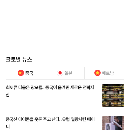
글로벌 뉴스
중국
일본
베트남
희토류 다음은 광모듈…중국이 움켜쥔 새로운 전략자
산
중국산 에어콘을 웃돈 주고 산다...유럽 열광시킨 메이
디