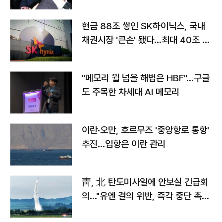
현금 88조 쌓인 SK하이닉스, 국내
채권시장 '큰손' 됐다…최대 40조 투
자
"메모리 월 넘을 해법은 HBF"…구글
도 주목한 차세대 AI 메모리
이란·오만, 호르무즈 '중앙항로 통항'
추진…입항은 이란 관리
靑, 北 탄도미사일에 안보실 긴급회
의…"유엔 결의 위반, 즉각 중단 촉
구"