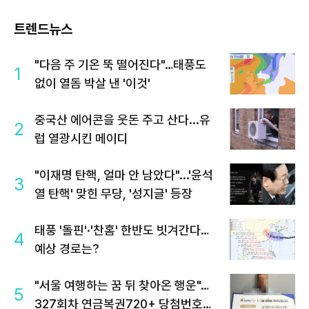
트렌드뉴스
"다음 주 기온 뚝 떨어진다"…태풍도
1
없이 열돔 박살 낸 '이것'
중국산 에어콘을 웃돈 주고 산다...유
2
럽 열광시킨 메이디
"이재명 탄핵, 얼마 안 남았다"...'윤석
3
열 탄핵' 맞힌 무당, '성지글' 등장
태풍 '돌핀'·'찬홈' 한반도 빗겨간다…
4
예상 경로는?
"서울 여행하는 꿈 뒤 찾아온 행운"…
5
327회차 연금복권720+ 당첨번호조