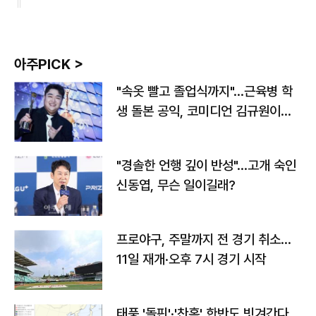
아주PICK >
"속옷 빨고 졸업식까지"…근육병 학
생 돌본 공익, 코미디언 김규원이었
다
"경솔한 언행 깊이 반성"…고개 숙인
신동엽, 무슨 일이길래?
프로야구, 주말까지 전 경기 취소…
11일 재개·오후 7시 경기 시작
태풍 '돌핀'·'찬홈' 한반도 빗겨간다…