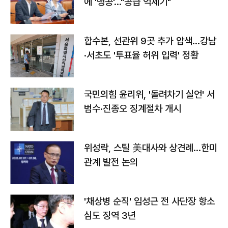
에 '맹공'…"공급 억제기"
합수본, 선관위 9곳 추가 압색…강남
·서초도 '투표율 허위 입력' 정황
국민의힘 윤리위, '돌려차기 실언' 서
범수·진종오 징계절차 개시
위성락, 스틸 美대사와 상견례…한미
관계 발전 논의
'채상병 순직' 임성근 전 사단장 항소
심도 징역 3년