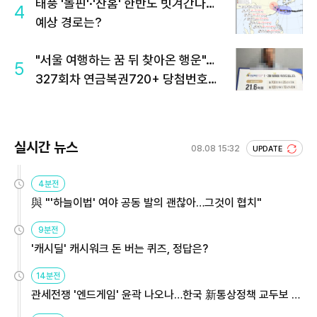
태풍 '돌핀'·'찬홈' 한반도 빗겨간다…
4
예상 경로는?
"서울 여행하는 꿈 뒤 찾아온 행운"…
5
327회차 연금복권720+ 당첨번호조
회 주목
실시간 뉴스
08.08 15:32
UPDATE
4분전
與 "'하늘이법' 여야 공동 발의 괜찮아…그것이 협치"
9분전
'캐시딜' 캐시워크 돈 버는 퀴즈, 정답은?
14분전
관세전쟁 '엔드게임' 윤곽 나오나…한국 新통상정책 교두보 활
용해야