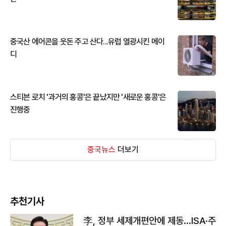
중국산 에어콘을 웃돈 주고 산다...유럽 열광시킨 메이
디
스티븐 로치 '과거의 홍콩'은 끝났지만 '새로운 홍콩'은
진행중
중국뉴스
더보기
추천기사
李, 정부 세제개편안에 제동…ISA·주