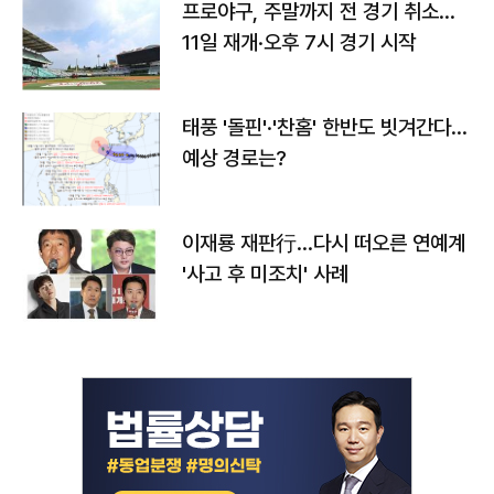
프로야구, 주말까지 전 경기 취소…
11일 재개·오후 7시 경기 시작
태풍 '돌핀'·'찬홈' 한반도 빗겨간다…
예상 경로는?
이재룡 재판行…다시 떠오른 연예계
'사고 후 미조치' 사례