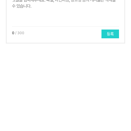
0
/ 300
등록