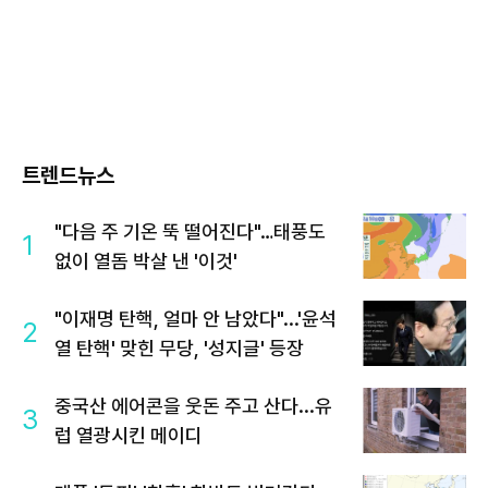
트렌드뉴스
"다음 주 기온 뚝 떨어진다"…태풍도
1
없이 열돔 박살 낸 '이것'
"이재명 탄핵, 얼마 안 남았다"...'윤석
2
열 탄핵' 맞힌 무당, '성지글' 등장
중국산 에어콘을 웃돈 주고 산다...유
3
럽 열광시킨 메이디