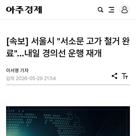
로
아
그
검
전
주
인
색
체
경
메
제
뉴
[속보] 서울시 "서소문 고가 철거 완
료"…내일 경의선 운행 재개
이서영 기자
공
텍
입력 2026-05-29 21:54
유
스
트
크
기