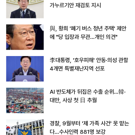
가누르기안 재검토 지시
與, 황희 '폐기 버스 청년 주택' 제안
에 "당 입장과 무관…개인 의견"
李대통령, '호우피해' 안동·의성 관할
4개면 특별재난지역 선포
AI 반도체가 뒤집은 수출 순위…韓·
대만, 사상 첫 日 추월
경찰, 9월부터 '제 가족 사건' 못 맡는
다…수사인력 881명 보강