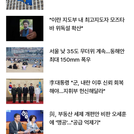
"이란 지도부 내 최고지도자 모즈타
바 위독설 확산"
서울 낮 35도 무더위 계속…동해안
최대 150㎜ 폭우
李대통령 "군, 내란 이후 신뢰 회복
해야…지휘부 헌신해달라"
與, 부동산 세제 개편안 비판 오세훈
에 '맹공'…"공급 억제기"