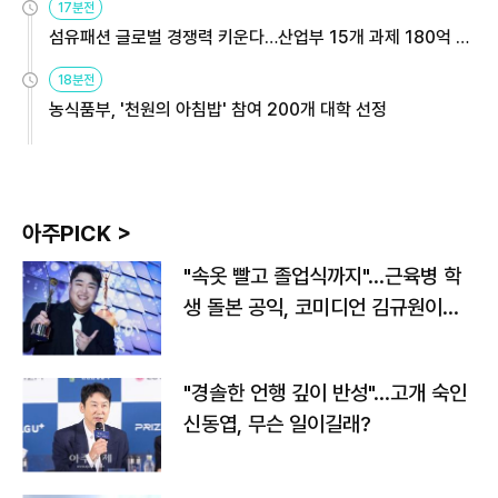
17분전
섬유패션 글로벌 경쟁력 키운다…산업부 15개 과제 180억 지
원
18분전
농식품부, '천원의 아침밥' 참여 200개 대학 선정
아주PICK >
"속옷 빨고 졸업식까지"…근육병 학
생 돌본 공익, 코미디언 김규원이었
다
"경솔한 언행 깊이 반성"…고개 숙인
신동엽, 무슨 일이길래?