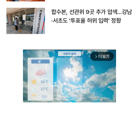
합수본, 선관위 9곳 추가 압색…강남
·서초도 '투표율 허위 입력' 정황
더보기
arrow_forward_ios
Unmute