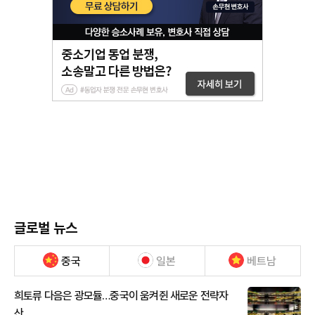
글로벌 뉴스
중국
일본
베트남
희토류 다음은 광모듈…중국이 움켜쥔 새로운 전략자
산