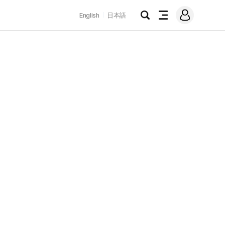
로
English
日本語
그
검
전
인
색
체
메
뉴