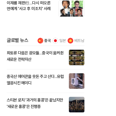
이재룡 재판行…다시 떠오른
연예계 '사고 후 미조치' 사례
글로벌 뉴스
중국
일본
베트남
희토류 다음은 광모듈…중국이 움켜쥔
새로운 전략자산
중국산 에어콘을 웃돈 주고 산다...유럽
열광시킨 메이디
스티븐 로치 '과거의 홍콩'은 끝났지만
'새로운 홍콩'은 진행중