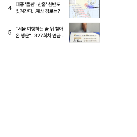
태풍 '돌핀'·'찬홈' 한반도
4
빗겨간다…예상 경로는?
"서울 여행하는 꿈 뒤 찾아
5
온 행운"…327회차 연금
복권720+ 당첨번호조회
주목