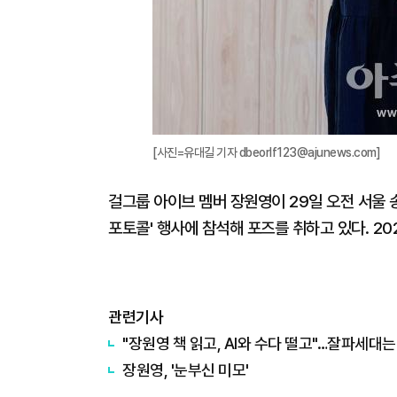
[사진=유대길 기자 dbeorlf123@ajunews.com]
걸그룹 아이브 멤버 장원영이 29일 오전 서울 
포토콜' 행사에 참석해 포즈를 취하고 있다. 202
관련기사
"장원영 책 읽고, AI와 수다 떨고"…잘파세대
장원영, '눈부신 미모'