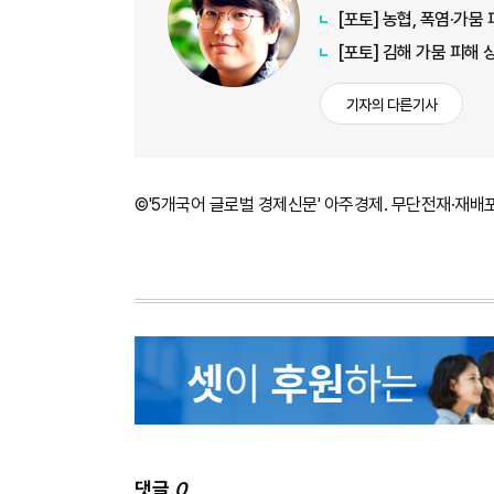
[포토] 농협, 폭염·가
[포토] 김해 가뭄 피해
기자의 다른기사
©'5개국어 글로벌 경제신문' 아주경제. 무단전재·재배
댓글
0