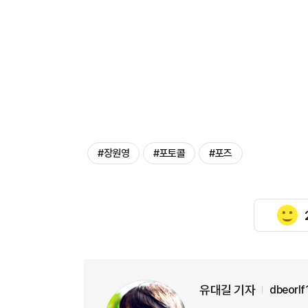
#장원영
#포토콜
#포즈
유대길 기자
dbeorl