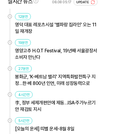
실시간 뉴스
08.08 05:17
UPDATE
12분전
영덕 대표 레포츠시설 '별파랑 집라인' 오는 11
일 재개장
19분전
영양고추 H.O.T Festival, 19년째 서울광장서
소비자 만난다
27분전
봉화군, 'K-베트남 밸리' 지역특화발전특구 지
정…한·베 800년 인연, 미래 성장동력으로
4시간전
李, 정부 세제개편안에 제동…ISA·주가누르기
안 재검토 지시
5시간전
[오늘의 운세] 띠별 운세-8월 8일