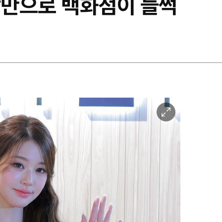
등장만으로 백화점이 들썩
이
미
지
확
대