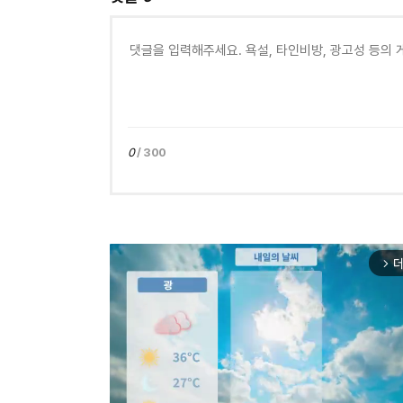
0
/ 300
더
arrow_forward_ios