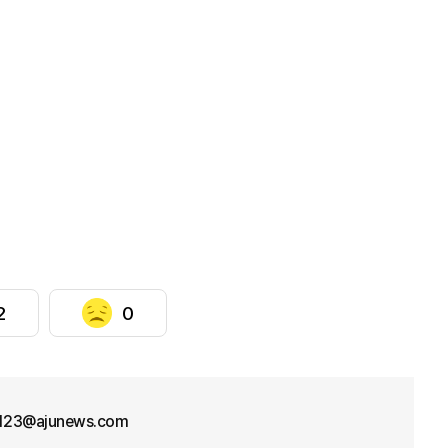
2
0
f123@ajunews.com