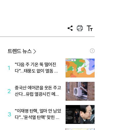
공
프
텍
유
린
스
트
트
크
기
트렌드 뉴스
"다음 주 기온 뚝 떨어진
1
다"…태풍도 없이 열돔 박
살 낸 '이것'
중국산 에어콘을 웃돈 주고
2
산다...유럽 열광시킨 메이
디
"이재명 탄핵, 얼마 안 남았
3
다"...'윤석열 탄핵' 맞힌 무
당, '성지글' 등장