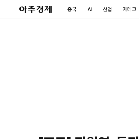
아
중국
AI
산업
재테크
주
경
제