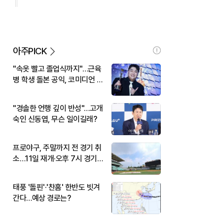
아주PICK
"속옷 빨고 졸업식까지"…근육
병 학생 돌본 공익, 코미디언 김
규원이었다
"경솔한 언행 깊이 반성"…고개
숙인 신동엽, 무슨 일이길래?
프로야구, 주말까지 전 경기 취
소…11일 재개·오후 7시 경기
시작
태풍 '돌핀'·'찬홈' 한반도 빗겨
간다…예상 경로는?