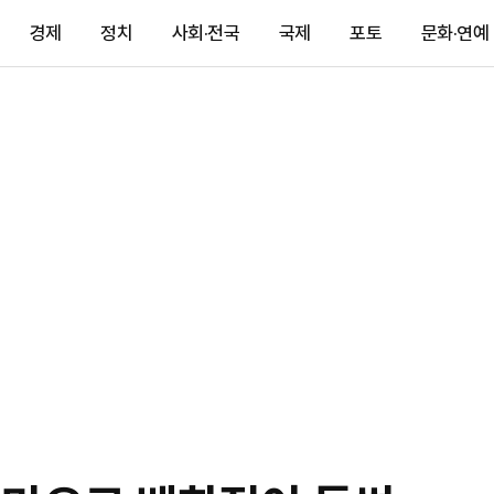
경제
정치
사회·전국
국제
포토
문화·연예