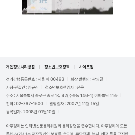
Unmute
개인정보처리방침
청소년보호정책
사이트맵
정기간행등록번호 : 서울 아 00493
회장·발행인 : 곽영길
사장·편집인 : 임규진
청소년보호책임자 : 전운
주소 : 서울특별시 종로구 종로 1길 42(수송동 146-1) 이마빌딩 11층
전화 : 02-767-1500
발행일자 : 2007년 11월 15일
등록일자 : 2008년 01월10일
아주경제는 인터넷신문윤리위원회 윤리강령을 준수합니다. 아주경제의 모든
콘텐츠(기사)는 저작권법의 보호를 받으며, 무단전재, 복사, 배포 등을 금지합