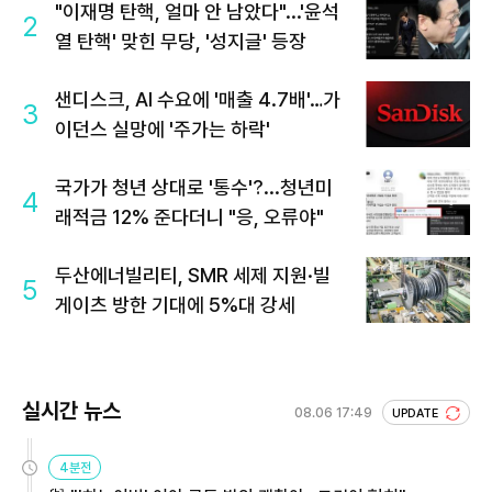
"이재명 탄핵, 얼마 안 남았다"...'윤석
2
열 탄핵' 맞힌 무당, '성지글' 등장
샌디스크, AI 수요에 '매출 4.7배'…가
3
이던스 실망에 '주가는 하락'
국가가 청년 상대로 '통수'?...청년미
4
래적금 12% 준다더니 "응, 오류야"
두산에너빌리티, SMR 세제 지원·빌
5
게이츠 방한 기대에 5%대 강세
실시간 뉴스
08.06 17:49
UPDATE
4분전