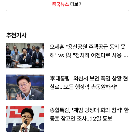
중국뉴스
더보기
추천기사
오세훈 "용산공원 주택공급 동의 못
해" vs 與 "정치적 어젠다로 사용"
맞불
李대통령 "외신서 보던 폭염 상황 현
실로…모든 행정력 총동원하라"
종합특검, '계엄 당정대 회의 참석' 한
동훈 참고인 조사...12일 통보