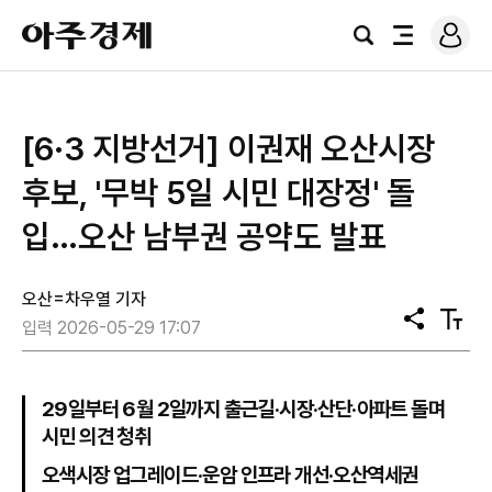
로
아
그
검
전
주
인
색
체
경
메
제
뉴
[6·3 지방선거] 이권재 오산시장
후보, '무박 5일 시민 대장정' 돌
입…오산 남부권 공약도 발표
오산=차우열 기자
공
텍
입력 2026-05-29 17:07
유
스
트
크
기
29일부터 6월 2일까지 출근길·시장·산단·아파트 돌며
시민 의견 청취
오색시장 업그레이드·운암 인프라 개선·오산역세권