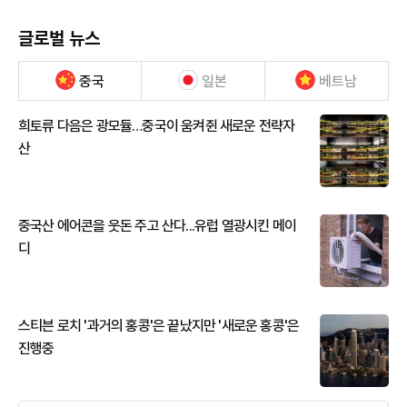
글로벌 뉴스
중국
일본
베트남
희토류 다음은 광모듈…중국이 움켜쥔 새로운 전략자
산
중국산 에어콘을 웃돈 주고 산다...유럽 열광시킨 메이
디
스티븐 로치 '과거의 홍콩'은 끝났지만 '새로운 홍콩'은
진행중