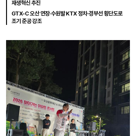
재생혁신 추진
GTX-C 오산 연장·수원발 KTX 정차·경부선 횡단도로
조기 준공 강조