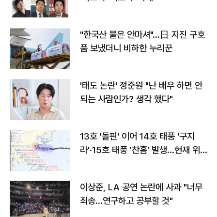
"한국산 물은 안마셔"…日 지진 구호
품 보냈더니 비하한 누리꾼
'태도 논란' 정준원 "난 배우 하면 안
되는 사람인가? 생각 했다"
13호 '돌핀' 이어 14호 태풍 '구지
라'·15호 태풍 '찬홈' 발생…현재 위
치와 이동경로는?
이상준, LA 공연 논란에 사과 "너무
죄송…연구하고 공부할 것"