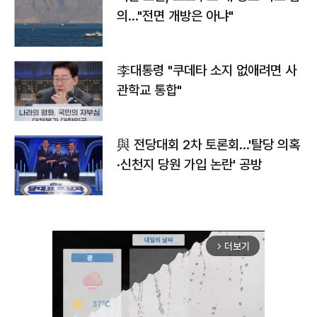
의…"전면 개방은 아냐"
李대통령 "쿠데타 소지 없애려면 사
관학교 통합"
與 전당대회 2차 토론회…'탈당 의혹
·신천지 당원 가입 논란' 공방
더보기
arrow_forward_ios