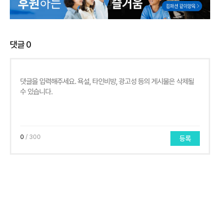
댓글
0
0
/ 300
등록