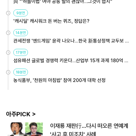
與 "'하늘이법' 여야 공동 발의 괜찮아…그것이 협치"
9분전
'캐시딜' 캐시워크 돈 버는 퀴즈, 정답은?
14분전
관세전쟁 '엔드게임' 윤곽 나오나…한국 新통상정책 교두보 활
용해야
17분전
섬유패션 글로벌 경쟁력 키운다…산업부 15개 과제 180억 지
원
18분전
농식품부, '천원의 아침밥' 참여 200개 대학 선정
아주PICK >
이재룡 재판行…다시 떠오른 연예계
'사고 후 미조치' 사례