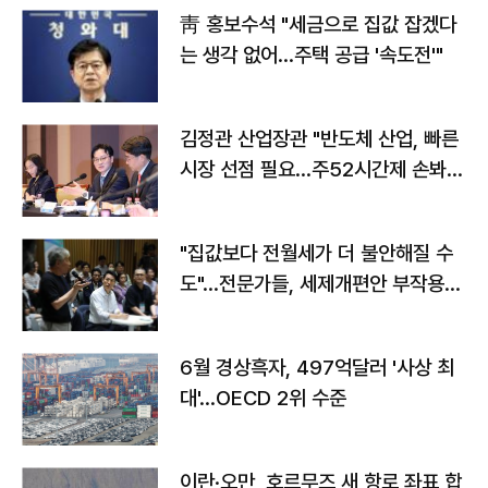
靑 홍보수석 "세금으로 집값 잡겠다
는 생각 없어…주택 공급 '속도전'"
김정관 산업장관 "반도체 산업, 빠른
시장 선점 필요…주52시간제 손봐
야"
"집값보다 전월세가 더 불안해질 수
도"…전문가들, 세제개편안 부작용
우려
6월 경상흑자, 497억달러 '사상 최
대'…OECD 2위 수준
이란·오만, 호르무즈 새 항로 좌표 합