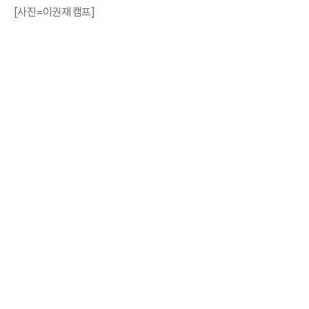
[사진=이권재 캠프]