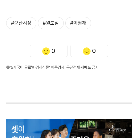
#오산시장
#원도심
#이권재
0
0
©'5개국어 글로벌 경제신문' 아주경제. 무단전재·재배포 금지