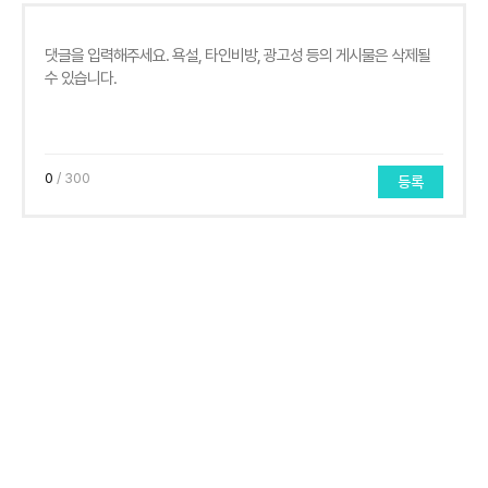
0
/ 300
등록