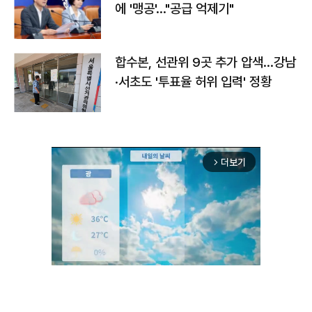
에 '맹공'…"공급 억제기"
합수본, 선관위 9곳 추가 압색…강남
·서초도 '투표율 허위 입력' 정황
더보기
arrow_forward_ios
Unmute