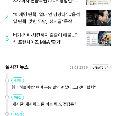
327회차 연금복권720+ 당첨번호조
회 주목
"이재명 탄핵, 얼마 안 남았다"...'윤석
4
열 탄핵' 맞힌 무당, '성지글' 등장
버거·커피·치킨까지 줄줄이 매물…외
5
식 프랜차이즈 M&A '활기'
실시간 뉴스
08.08 23:35
UPDATE
4분전
與 "'하늘이법' 여야 공동 발의 괜찮아…그것이 협치"
9분전
'캐시딜' 캐시워크 돈 버는 퀴즈, 정답은?
14분전