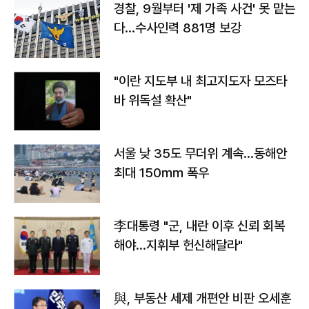
경찰, 9월부터 '제 가족 사건' 못 맡는
다…수사인력 881명 보강
"이란 지도부 내 최고지도자 모즈타
바 위독설 확산"
서울 낮 35도 무더위 계속…동해안
최대 150㎜ 폭우
李대통령 "군, 내란 이후 신뢰 회복
해야…지휘부 헌신해달라"
與, 부동산 세제 개편안 비판 오세훈