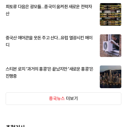
희토류 다음은 광모듈…중국이 움켜쥔 새로운 전략자
산
중국산 에어콘을 웃돈 주고 산다...유럽 열광시킨 메이
디
스티븐 로치 '과거의 홍콩'은 끝났지만 '새로운 홍콩'은
진행중
중국뉴스
더보기