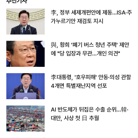
추천기사
李, 정부 세제개편안에 제동…ISA·주
가누르기안 재검토 지시
與, 황희 '폐기 버스 청년 주택' 제안
에 "당 입장과 무관…개인 의견"
李대통령, '호우피해' 안동·의성 관할
4개면 특별재난지역 선포
AI 반도체가 뒤집은 수출 순위…韓·
대만, 사상 첫 日 추월