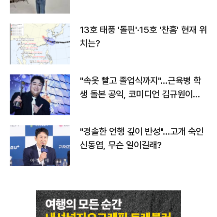
13호 태풍 '돌핀'·15호 '찬홈' 현재 위
치는?
"속옷 빨고 졸업식까지"…근육병 학
생 돌본 공익, 코미디언 김규원이었
다
"경솔한 언행 깊이 반성"…고개 숙인
신동엽, 무슨 일이길래?