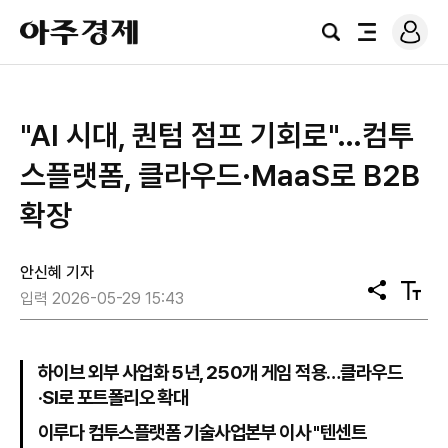
로
아
그
검
전
주
인
색
체
경
메
제
뉴
"AI 시대, 퀀텀 점프 기회로"…컴투
스플랫폼, 클라우드·MaaS로 B2B
확장
안신혜 기자
공
텍
입력 2026-05-29 15:43
유
스
트
크
기
하이브 외부 사업화 5년, 250개 게임 적용…클라우드
·SI로 포트폴리오 확대
이루다 컴투스플랫폼 기술사업본부 이사 "텐센트