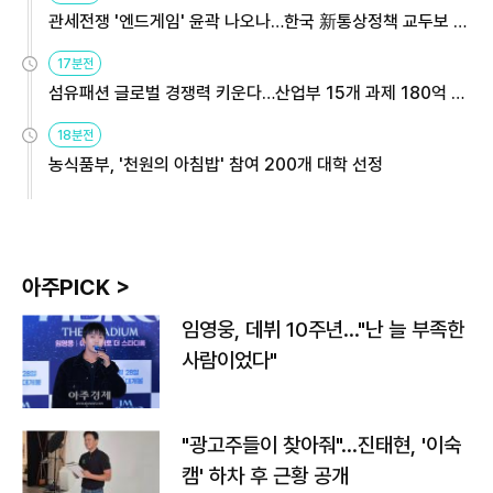
관세전쟁 '엔드게임' 윤곽 나오나…한국 新통상정책 교두보 활
용해야
17분전
섬유패션 글로벌 경쟁력 키운다…산업부 15개 과제 180억 지
원
18분전
농식품부, '천원의 아침밥' 참여 200개 대학 선정
아주PICK >
임영웅, 데뷔 10주년…"난 늘 부족한
사람이었다"
"광고주들이 찾아줘"…진태현, '이숙
캠' 하차 후 근황 공개