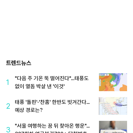
트렌드뉴스
"다음 주 기온 뚝 떨어진다"…태풍도
1
없이 열돔 박살 낸 '이것'
태풍 '돌핀'·'찬홈' 한반도 빗겨간다…
2
예상 경로는?
"서울 여행하는 꿈 뒤 찾아온 행운"…
3