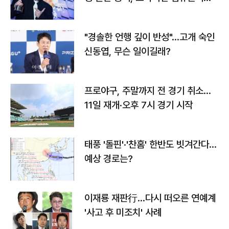
다
"경솔한 언행 깊이 반성"…고개 숙인
신동엽, 무슨 일이길래?
프로야구, 주말까지 전 경기 취소…
11일 재개·오후 7시 경기 시작
태풍 '돌핀'·'찬홈' 한반도 빗겨간다…
예상 경로는?
이재룡 재판行…다시 떠오른 연예계
'사고 후 미조치' 사례