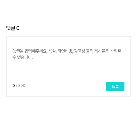
댓글
0
0
/ 300
등록