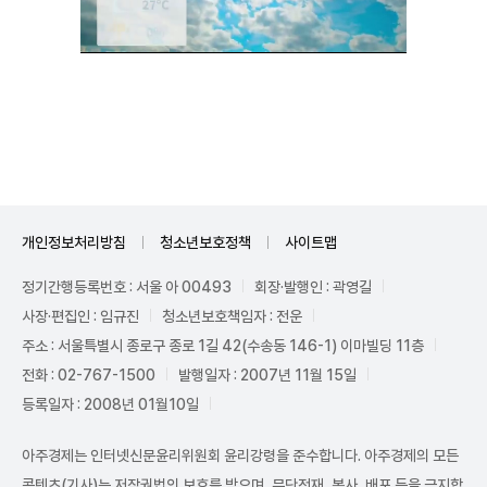
Unmute
개인정보처리방침
청소년보호정책
사이트맵
정기간행등록번호 : 서울 아 00493
회장·발행인 : 곽영길
사장·편집인 : 임규진
청소년보호책임자 : 전운
주소 : 서울특별시 종로구 종로 1길 42(수송동 146-1) 이마빌딩 11층
전화 : 02-767-1500
발행일자 : 2007년 11월 15일
등록일자 : 2008년 01월10일
아주경제는 인터넷신문윤리위원회 윤리강령을 준수합니다. 아주경제의 모든
콘텐츠(기사)는 저작권법의 보호를 받으며, 무단전재, 복사, 배포 등을 금지합