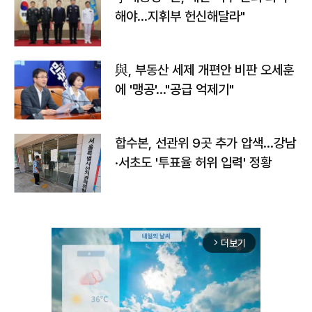
해야…지휘부 헌신해달라"
與, 부동산 세제 개편안 비판 오세훈
에 '맹공'…"공급 억제기"
합수본, 선관위 9곳 추가 압색…강남
·서초도 '투표율 허위 입력' 정황
더보기
arrow_forward_ios