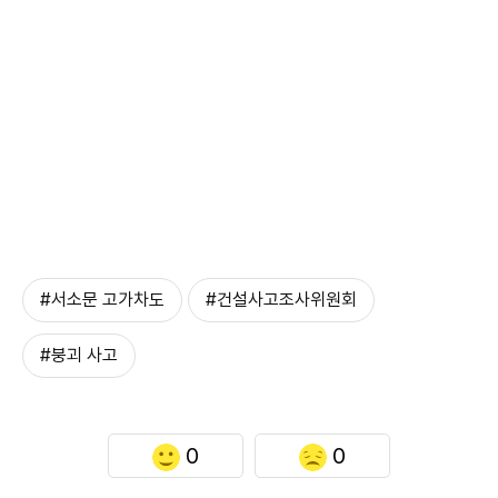
#서소문 고가차도
#건설사고조사위원회
#붕괴 사고
0
0