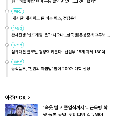
與 "'하늘이법' 여야 공동 발의 괜찮아…그것이 협치"
9분전
'캐시딜' 캐시워크 돈 버는 퀴즈, 정답은?
14분전
관세전쟁 '엔드게임' 윤곽 나오나…한국 新통상정책 교두보 활
용해야
17분전
섬유패션 글로벌 경쟁력 키운다…산업부 15개 과제 180억 지
원
18분전
농식품부, '천원의 아침밥' 참여 200개 대학 선정
아주PICK >
"속옷 빨고 졸업식까지"…근육병 학
생 돌본 공익, 코미디언 김규원이었