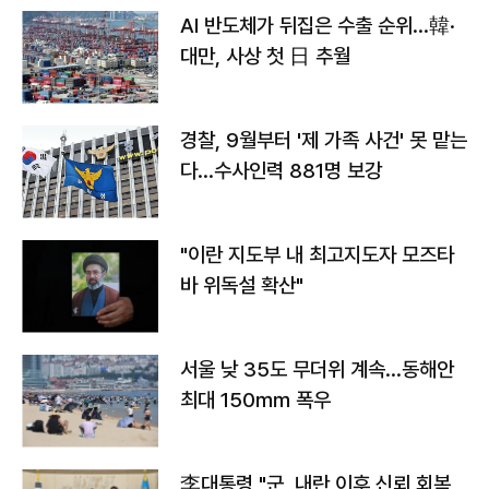
AI 반도체가 뒤집은 수출 순위…韓·
대만, 사상 첫 日 추월
경찰, 9월부터 '제 가족 사건' 못 맡는
다…수사인력 881명 보강
"이란 지도부 내 최고지도자 모즈타
바 위독설 확산"
서울 낮 35도 무더위 계속…동해안
최대 150㎜ 폭우
李대통령 "군, 내란 이후 신뢰 회복