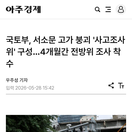
로
아
그
검
전
주
인
색
체
경
메
제
뉴
국토부, 서소문 고가 붕괴 '사고조사
위' 구성…4개월간 전방위 조사 착
수
우주성 기자
공
텍
입력 2026-05-28 15:42
유
스
트
크
기