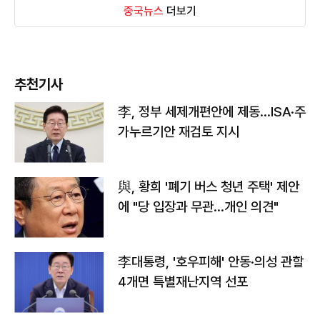
중국뉴스
더보기
추천기사
李, 정부 세제개편안에 제동…ISA·주
가누르기안 재검토 지시
與, 황희 '폐기 버스 청년 주택' 제안
에 "당 입장과 무관…개인 의견"
李대통령, '호우피해' 안동·의성 관할
4개면 특별재난지역 선포