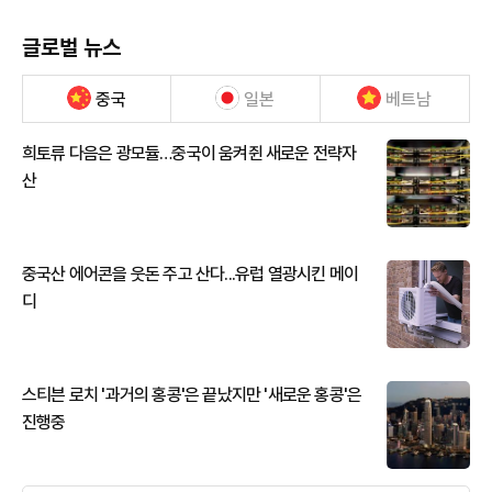
글로벌 뉴스
중국
일본
베트남
희토류 다음은 광모듈…중국이 움켜쥔 새로운 전략자
산
중국산 에어콘을 웃돈 주고 산다...유럽 열광시킨 메이
디
스티븐 로치 '과거의 홍콩'은 끝났지만 '새로운 홍콩'은
진행중