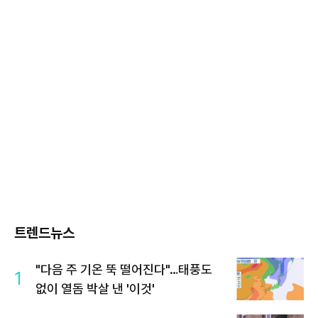
트렌드뉴스
"다음 주 기온 뚝 떨어진다"…태풍도
1
없이 열돔 박살 낸 '이것'