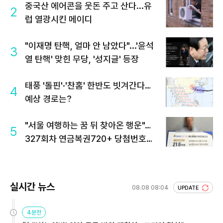
중국산 에어콘을 웃돈 주고 산다...유
2
럽 열광시킨 메이디
"이재명 탄핵, 얼마 안 남았다"...'윤석
3
열 탄핵' 맞힌 무당, '성지글' 등장
태풍 '돌핀'·'찬홈' 한반도 빗겨간다…
4
예상 경로는?
"서울 여행하는 꿈 뒤 찾아온 행운"…
5
327회차 연금복권720+ 당첨번호조
회 주목
실시간 뉴스
08.08 08:04
UPDATE
4분전