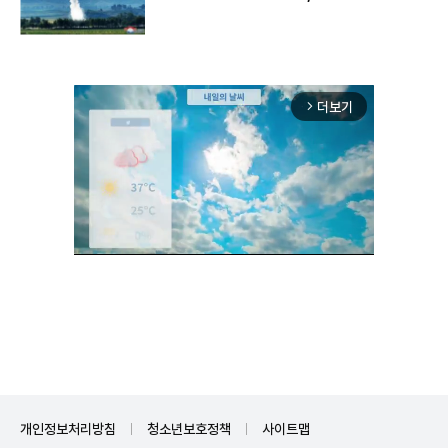
구"
더보기
arrow_forward_ios
Unmute
개인정보처리방침
청소년보호정책
사이트맵