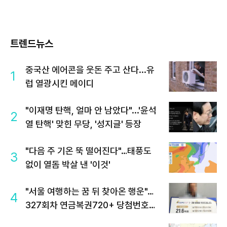
트렌드뉴스
중국산 에어콘을 웃돈 주고 산다...유
1
럽 열광시킨 메이디
"이재명 탄핵, 얼마 안 남았다"...'윤석
2
열 탄핵' 맞힌 무당, '성지글' 등장
"다음 주 기온 뚝 떨어진다"…태풍도
3
없이 열돔 박살 낸 '이것'
"서울 여행하는 꿈 뒤 찾아온 행운"…
4
327회차 연금복권720+ 당첨번호조
회 주목