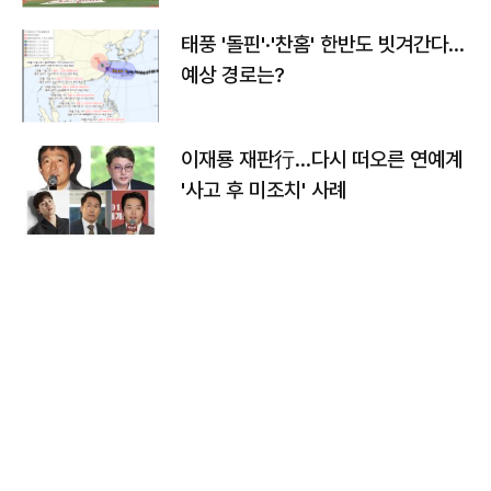
태풍 '돌핀'·'찬홈' 한반도 빗겨간다…
예상 경로는?
이재룡 재판行…다시 떠오른 연예계
'사고 후 미조치' 사례