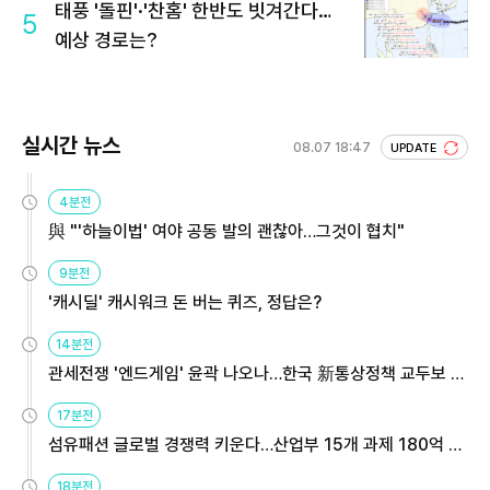
태풍 '돌핀'·'찬홈' 한반도 빗겨간다…
5
예상 경로는?
실시간 뉴스
08.07 18:47
UPDATE
4분전
與 "'하늘이법' 여야 공동 발의 괜찮아…그것이 협치"
9분전
'캐시딜' 캐시워크 돈 버는 퀴즈, 정답은?
14분전
관세전쟁 '엔드게임' 윤곽 나오나…한국 新통상정책 교두보 활
용해야
17분전
섬유패션 글로벌 경쟁력 키운다…산업부 15개 과제 180억 지
원
18분전