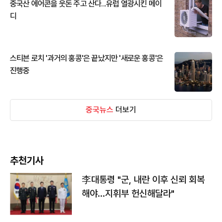
중국산 에어콘을 웃돈 주고 산다...유럽 열광시킨 메이
디
스티븐 로치 '과거의 홍콩'은 끝났지만 '새로운 홍콩'은
진행중
중국뉴스
더보기
추천기사
李대통령 "군, 내란 이후 신뢰 회복
해야…지휘부 헌신해달라"