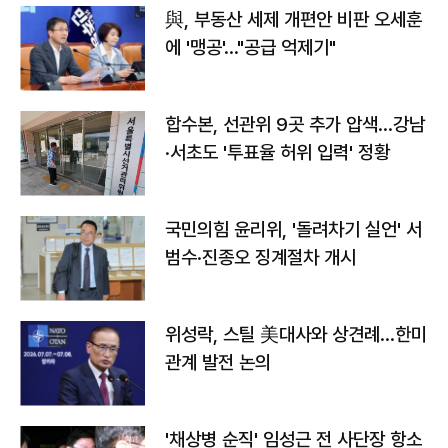
與, 부동산 세제 개편안 비판 오세훈
에 '맹공'…"공급 억제기"
합수본, 선관위 9곳 추가 압색…강남
·서초도 '투표율 허위 입력' 정황
국민의힘 윤리위, '돌려차기 실언' 서
범수·진종오 징계절차 개시
위성락, 스틸 美대사와 상견례…한미
관계 발전 논의
'채상병 순직' 임성근 전 사단장 항소