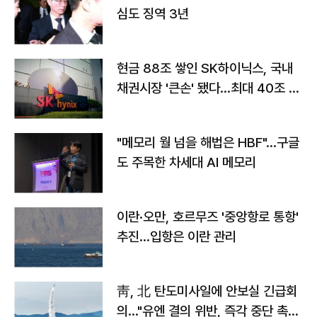
심도 징역 3년
현금 88조 쌓인 SK하이닉스, 국내
채권시장 '큰손' 됐다…최대 40조 투
자
"메모리 월 넘을 해법은 HBF"…구글
도 주목한 차세대 AI 메모리
이란·오만, 호르무즈 '중앙항로 통항'
추진…입항은 이란 관리
靑, 北 탄도미사일에 안보실 긴급회
의…"유엔 결의 위반, 즉각 중단 촉