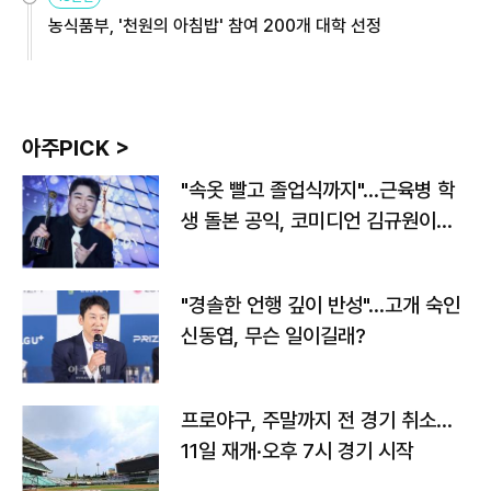
농식품부, '천원의 아침밥' 참여 200개 대학 선정
아주PICK >
"속옷 빨고 졸업식까지"…근육병 학
생 돌본 공익, 코미디언 김규원이었
다
"경솔한 언행 깊이 반성"…고개 숙인
신동엽, 무슨 일이길래?
프로야구, 주말까지 전 경기 취소…
11일 재개·오후 7시 경기 시작