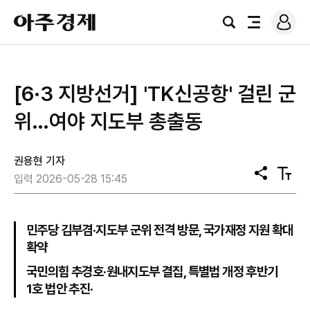
로
아
그
검
전
주
인
색
체
경
메
제
뉴
[6·3 지방선거] 'TK신공항' 걸린 군
위…여야 지도부 총출동
권용현 기자
공
텍
입력 2026-05-28 15:45
유
스
트
크
기
민주당 김부겸·지도부 군위 전격 방문, 국가재정 지원 확대
확약
국민의힘 추경호·원내지도부 결집, 특별법 개정 후반기
1호 법안 추진·