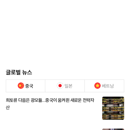
글로벌 뉴스
중국
일본
베트남
희토류 다음은 광모듈…중국이 움켜쥔 새로운 전략자
산