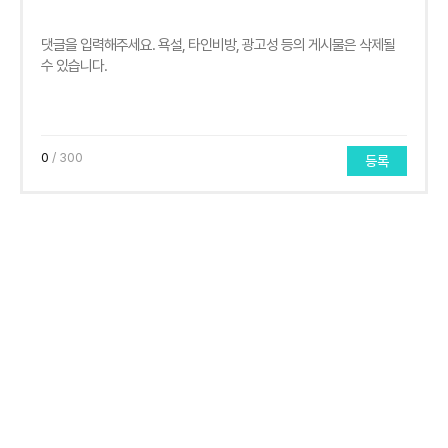
0
/ 300
등록