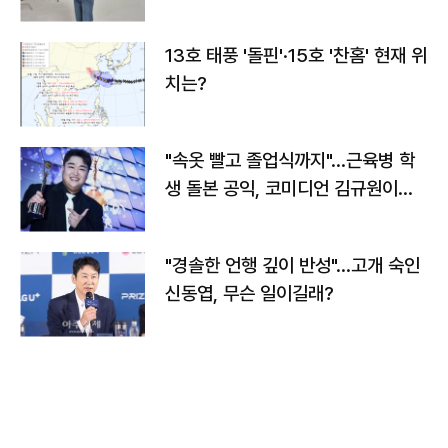
13호 태풍 '돌핀'·15호 '찬홈' 현재 위
치는?
"속옷 빨고 졸업식까지"…근육병 학
생 돌본 공익, 코미디언 김규원이었
다
"경솔한 언행 깊이 반성"…고개 숙인
신동엽, 무슨 일이길래?