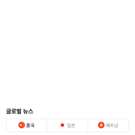
글로벌 뉴스
중국
일본
베트남