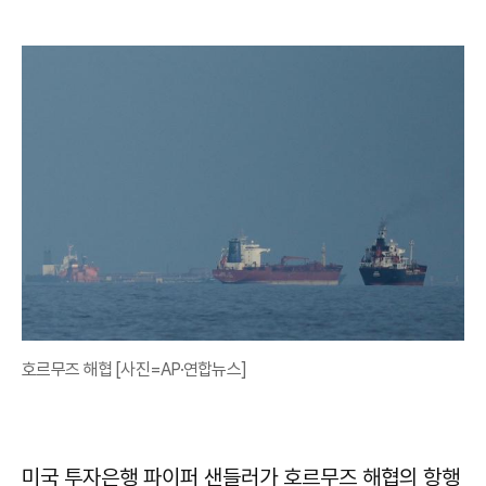
호르무즈 해협 [사진=AP·연합뉴스]
미국 투자은행 파이퍼 샌들러가 호르무즈 해협의 항행