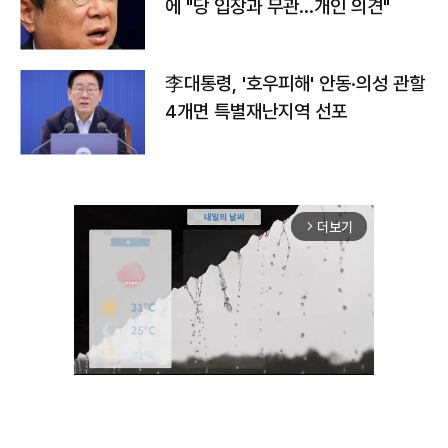
에 "당 입장과 무관…개인 의견"
李대통령, '호우피해' 안동·의성 관할
4개면 특별재난지역 선포
더보기
arrow_forward_ios
Unmute