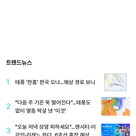
트렌드뉴스
1
태풍 '찬홈' 한국 오나…예상 경로 보니
"다음 주 기온 뚝 떨어진다"…태풍도
2
없이 열돔 박살 낸 '이것'
"오늘 저녁 상암 피하세요"…맨시티·이
3
강인·리센느 뜬다, 6호선 혼잡 예상