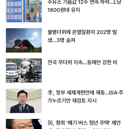
주유소 기름값 12주 연속 하락…L당
1800원대 유지
불볕더위에 온열질환자 202명 발
생…3명 숨져
전국 무더위 지속…동해안 강한 비
李, 정부 세제개편안에 제동…ISA·주
가누르기안 재검토 지시
與, 황희 '폐기 버스 청년 주택' 제안