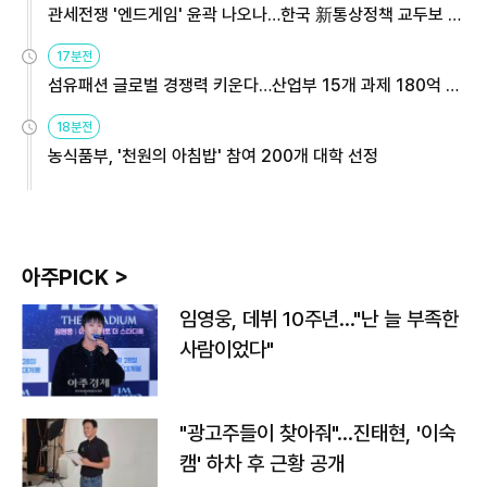
관세전쟁 '엔드게임' 윤곽 나오나…한국 新통상정책 교두보 활
용해야
17분전
섬유패션 글로벌 경쟁력 키운다…산업부 15개 과제 180억 지
원
18분전
농식품부, '천원의 아침밥' 참여 200개 대학 선정
아주PICK >
임영웅, 데뷔 10주년…"난 늘 부족한
사람이었다"
"광고주들이 찾아줘"…진태현, '이숙
캠' 하차 후 근황 공개