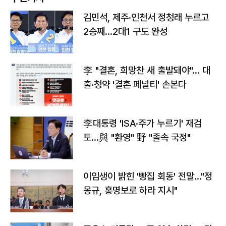
김민석, 제주·인천서 정청래 누르고
2승째…2대1 구도 완성
李 "결혼, 희망찬 새 출발돼야"… 대
출·청약 '결혼 페널티' 손본다
李대통령 'ISA·주가 누르기' 재검
토…與 "환영" 野 "졸속 국정"
이임생이 밝힌 '빵집 회동' 전말…"정
몽규, 홍명보로 하라 지시"