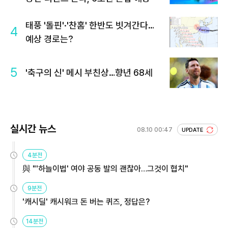
태풍 '돌핀'·'찬홈' 한반도 빗겨간다…
4
예상 경로는?
5
'축구의 신' 메시 부친상…향년 68세
실시간 뉴스
08.10 00:47
UPDATE
4분전
與 "'하늘이법' 여야 공동 발의 괜찮아…그것이 협치"
9분전
'캐시딜' 캐시워크 돈 버는 퀴즈, 정답은?
14분전