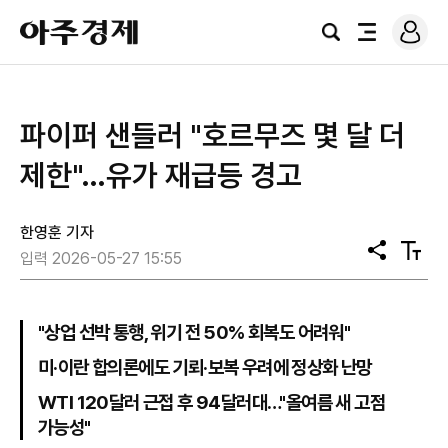
로
아
그
검
전
주
인
색
체
경
메
제
뉴
파이퍼 샌들러 "호르무즈 몇 달 더
제한"…유가 재급등 경고
한영훈 기자
공
텍
입력 2026-05-27 15:55
유
스
트
크
기
"상업 선박 통행, 위기 전 50% 회복도 어려워"
미·이란 합의론에도 기뢰·보복 우려에 정상화 난망
WTI 120달러 근접 후 94달러대…"올여름 새 고점
가능성"