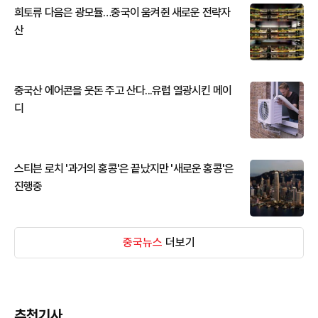
희토류 다음은 광모듈…중국이 움켜쥔 새로운 전략자
산
중국산 에어콘을 웃돈 주고 산다...유럽 열광시킨 메이
디
스티븐 로치 '과거의 홍콩'은 끝났지만 '새로운 홍콩'은
진행중
중국뉴스
더보기
추천기사